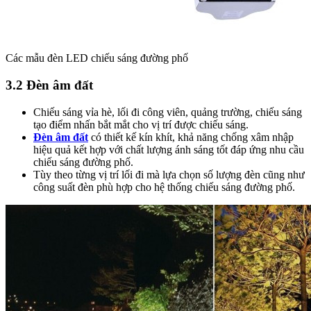
Các mẫu đèn LED chiếu sáng đường phố
3.2 Đèn âm đất
Chiếu sáng vỉa hè, lối đi công viên, quảng trường, chiếu sáng
tạo điểm nhấn bắt mắt cho vị trí được chiếu sáng.
Đèn âm đất
có thiết kế kín khít, khả năng chống xâm nhập
hiệu quả kết hợp với chất lượng ánh sáng tốt đáp ứng nhu cầu
chiếu sáng đường phố.
Tùy theo từng vị trí lối đi mà lựa chọn số lượng đèn cũng như
công suất đèn phù hợp cho hệ thống chiếu sáng đường phố.