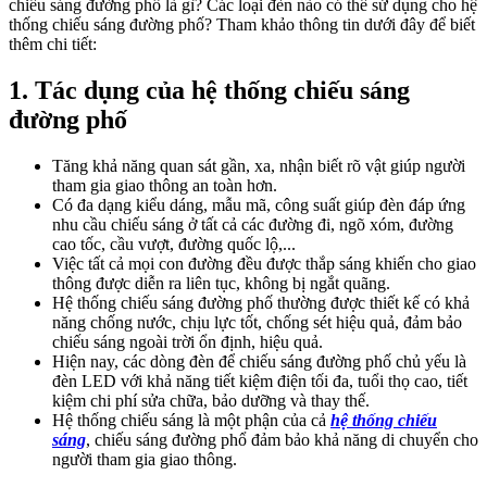
chiếu sáng đường phố là gì? Các loại đèn nào có thể sử dụng cho hệ
thống chiếu sáng đường phố? Tham khảo thông tin dưới đây để biết
thêm chi tiết:
1. Tác dụng của hệ thống chiếu sáng
đường phố
Tăng khả năng quan sát gần, xa, nhận biết rõ vật giúp người
tham gia giao thông an toàn hơn.
Có đa dạng kiểu dáng, mẫu mã, công suất giúp đèn đáp ứng
nhu cầu chiếu sáng ở tất cả các đường đi, ngõ xóm, đường
cao tốc, cầu vượt, đường quốc lộ,...
Việc tất cả mọi con đường đều được thắp sáng khiến cho giao
thông được diễn ra liên tục, không bị ngắt quãng.
Hệ thống chiếu sáng đường phố thường được thiết kế có khả
năng chống nước, chịu lực tốt, chống sét hiệu quả, đảm bảo
chiếu sáng ngoài trời ổn định, hiệu quả.
Hiện nay, các dòng đèn để chiếu sáng đường phố chủ yếu là
đèn LED với khả năng tiết kiệm điện tối đa, tuổi thọ cao, tiết
kiệm chi phí sửa chữa, bảo dưỡng và thay thế.
Hệ thống chiếu sáng là một phận của cả
hệ thống chiếu
sáng
, chiếu sáng đường phổ đảm bảo khả năng di chuyển cho
người tham gia giao thông.