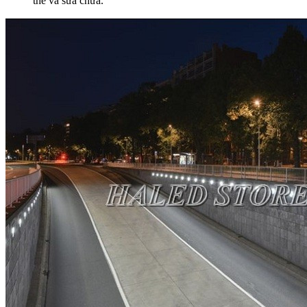
thế và sửa chữa.