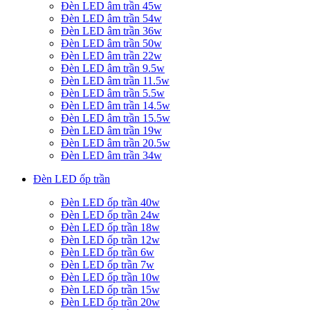
Đèn LED âm trần 45w
Đèn LED âm trần 54w
Đèn LED âm trần 36w
Đèn LED âm trần 50w
Đèn LED âm trần 22w
Đèn LED âm trần 9.5w
Đèn LED âm trần 11.5w
Đèn LED âm trần 5.5w
Đèn LED âm trần 14.5w
Đèn LED âm trần 15.5w
Đèn LED âm trần 19w
Đèn LED âm trần 20.5w
Đèn LED âm trần 34w
Đèn LED ốp trần
Đèn LED ốp trần 40w
Đèn LED ốp trần 24w
Đèn LED ốp trần 18w
Đèn LED ốp trần 12w
Đèn LED ốp trần 6w
Đèn LED ốp trần 7w
Đèn LED ốp trần 10w
Đèn LED ốp trần 15w
Đèn LED ốp trần 20w