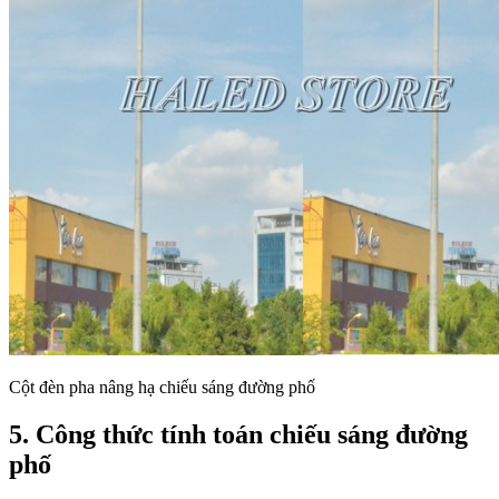
Cột đèn pha nâng hạ chiếu sáng đường phố
5. Công thức tính toán chiếu sáng đường
phố