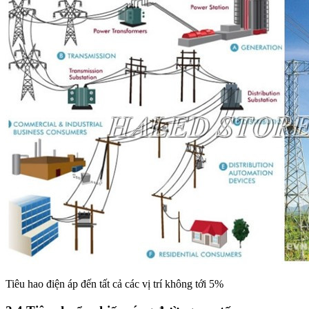
Tiêu hao điện áp đến tất cả các vị trí không tới 5%