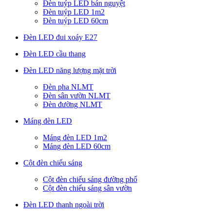
Đèn tuýp LED bán nguyệt
Đèn tuýp LED 1m2
Đèn tuýp LED 60cm
Đèn LED đui xoáy E27
Đèn LED cầu thang
Đèn LED năng lượng mặt trời
Đèn pha NLMT
Đèn sân vườn NLMT
Đèn đường NLMT
Máng đèn LED
Máng đèn LED 1m2
Máng đèn LED 60cm
Cột đèn chiếu sáng
Cột đèn chiếu sáng đường phố
Cột đèn chiếu sáng sân vườn
Đèn LED thanh ngoài trời