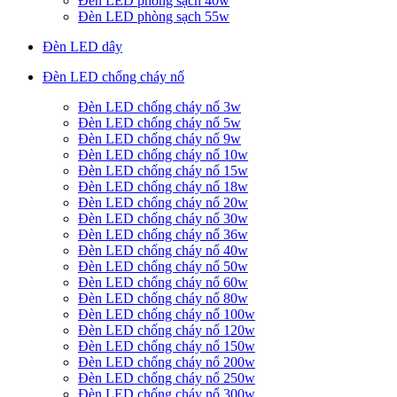
Đèn LED phòng sạch 40w
Đèn LED phòng sạch 55w
Đèn LED dây
Đèn LED chống cháy nổ
Đèn LED chống cháy nổ 3w
Đèn LED chống cháy nổ 5w
Đèn LED chống cháy nổ 9w
Đèn LED chống cháy nổ 10w
Đèn LED chống cháy nổ 15w
Đèn LED chống cháy nổ 18w
Đèn LED chống cháy nổ 20w
Đèn LED chống cháy nổ 30w
Đèn LED chống cháy nổ 36w
Đèn LED chống cháy nổ 40w
Đèn LED chống cháy nổ 50w
Đèn LED chống cháy nổ 60w
Đèn LED chống cháy nổ 80w
Đèn LED chống cháy nổ 100w
Đèn LED chống cháy nổ 120w
Đèn LED chống cháy nổ 150w
Đèn LED chống cháy nổ 200w
Đèn LED chống cháy nổ 250w
Đèn LED chống cháy nổ 300w