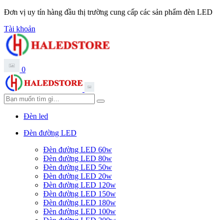
Đơn vị uy tín hàng đầu thị trường cung cấp các sản phẩm đèn LED
Tài khoản
0
Đèn led
Đèn đường LED
Đèn đường LED 60w
Đèn đường LED 80w
Đèn đường LED 50w
Đèn đường LED 20w
Đèn đường LED 120w
Đèn đường LED 150w
Đèn đường LED 180w
Đèn đường LED 100w