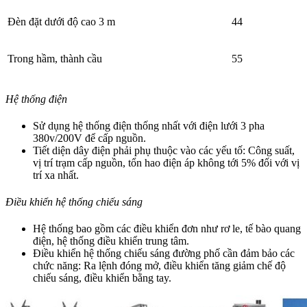
Đèn đặt dưới độ cao 3 m
44
Trong hầm, thành cầu
55
Hệ thống điện
Sử dụng hệ thống điện thống nhất với điện lưới 3 pha
380v/200V để cấp nguồn.
Tiết diện dây điện phải phụ thuộc vào các yếu tố: Công suất,
vị trí trạm cấp nguồn, tổn hao điện áp không tới 5% đối với vị
trí xa nhất.
Điều khiển hệ thống chiếu sáng
Hệ thống bao gồm các điều khiển đơn như rơ le, tế bào quang
điện, hệ thống điều khiển trung tâm.
Điều khiển hệ thống chiếu sáng đường phố cần đảm bảo các
chức năng: Ra lệnh đóng mở, điều khiển tăng giảm chế độ
chiếu sáng, điều khiển bằng tay.