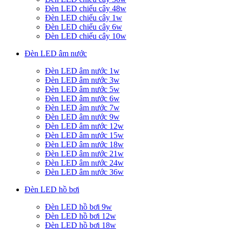
Đèn LED chiếu cây 48w
Đèn LED chiếu cây 1w
Đèn LED chiếu cây 6w
Đèn LED chiếu cây 10w
Đèn LED âm nước
Đèn LED âm nước 1w
Đèn LED âm nước 3w
Đèn LED âm nước 5w
Đèn LED âm nước 6w
Đèn LED âm nước 7w
Đèn LED âm nước 9w
Đèn LED âm nước 12w
Đèn LED âm nước 15w
Đèn LED âm nước 18w
Đèn LED âm nước 21w
Đèn LED âm nước 24w
Đèn LED âm nước 36w
Đèn LED hồ bơi
Đèn LED hồ bơi 9w
Đèn LED hồ bơi 12w
Đèn LED hồ bơi 18w