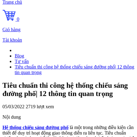
Trang chủ
0
Giỏ hàng
Tài khoản
Blog
Tư vấn
Tiêu chuẩn thi công hệ thống chiếu sáng đường phố| 12 thông
tin quan trọng
Tiêu chuẩn thi công hệ thống chiếu sáng
đường phố| 12 thông tin quan trọng
05/03/2022
2719 lượt xem
Nội dung
Hệ thống chiếu sáng đường phố
là một trong những điều kiện cần
thiết để duy trì hoạt động giao thông diễn ra liên tục. Tiêu chuẩn