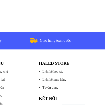
ày
Giao hàng toàn quốc
NU
HALED STORE
ng chủ
Liên hệ hợp tác
 led
Liên hệ mua hàng
vấn
Tuyển dụng
eo
KẾT NỐI
án