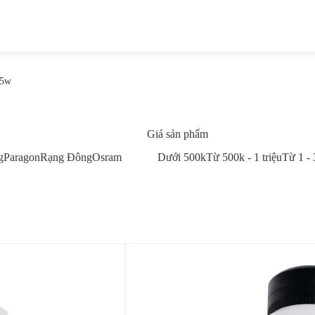
.5w
Giá sản phẩm
g
Paragon
Rạng Đông
Osram
Dưới 500k
Từ 500k - 1 triệu
Từ 1 - 