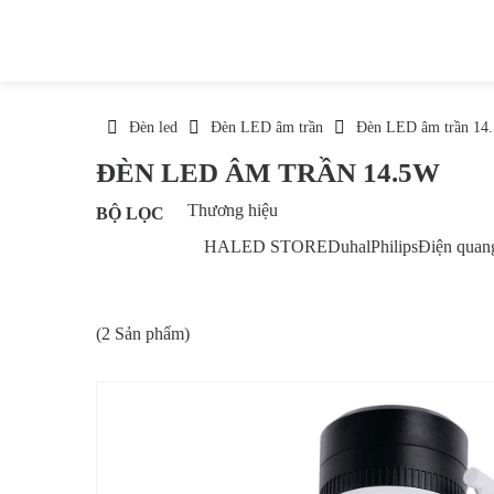
Đèn led
Đèn LED âm trần
Đèn LED âm trần 14
ĐÈN LED ÂM TRẦN 14.5W
Thương hiệu
BỘ LỌC
HALED STORE
Duhal
Philips
Điện quan
(2 Sản phẩm)