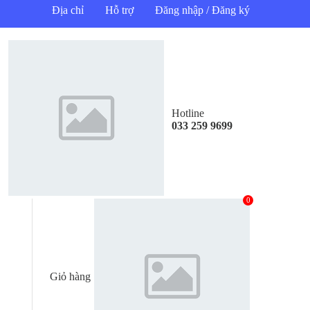
Địa chỉ
Hỗ trợ
Đăng nhập / Đăng ký
Hotline
033 259 9699
0
Giỏ hàng