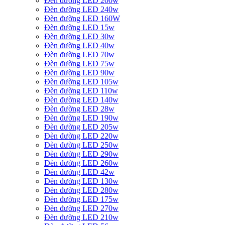
Đèn đường LED 200w
Đèn đường LED 240w
Đèn đường LED 160W
Đèn đường LED 15w
Đèn đường LED 30w
Đèn đường LED 40w
Đèn đường LED 70w
Đèn đường LED 75w
Đèn đường LED 90w
Đèn đường LED 105w
Đèn đường LED 110w
Đèn đường LED 140w
Đèn đường LED 28w
Đèn đường LED 190w
Đèn đường LED 205w
Đèn đường LED 220w
Đèn đường LED 250w
Đèn đường LED 290w
Đèn đường LED 260w
Đèn đường LED 42w
Đèn đường LED 130w
Đèn đường LED 280w
Đèn đường LED 175w
Đèn đường LED 270w
Đèn đường LED 210w