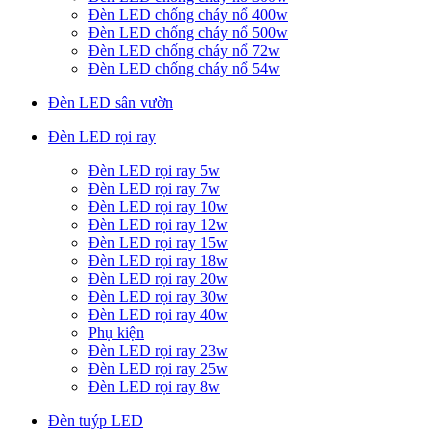
Đèn LED chống cháy nổ 400w
Đèn LED chống cháy nổ 500w
Đèn LED chống cháy nổ 72w
Đèn LED chống cháy nổ 54w
Đèn LED sân vườn
Đèn LED rọi ray
Đèn LED rọi ray 5w
Đèn LED rọi ray 7w
Đèn LED rọi ray 10w
Đèn LED rọi ray 12w
Đèn LED rọi ray 15w
Đèn LED rọi ray 18w
Đèn LED rọi ray 20w
Đèn LED rọi ray 30w
Đèn LED rọi ray 40w
Phụ kiện
Đèn LED rọi ray 23w
Đèn LED rọi ray 25w
Đèn LED rọi ray 8w
Đèn tuýp LED