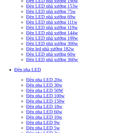
Đèn LED nhà xưởng 190w
Đèn LED nhà xưởng 153w
Đèn LED nhà xưởng 75w
Đèn LED nhà xưởng 69w
Đèn LED nhà xưởng 111w
Đèn LED nhà xưởng 119w
Đèn LED nhà xưởng 144w
Đèn LED nhà xưởng 199w
Đèn LED nhà xưởng 300w
Đèn led nhà xưởng 182w
Đèn LED nhà xưởng 60w
Đèn LED nhà xưởng 360w
Đèn pha LED
Đèn pha LED 20w
Đèn pha LED 30w
Đèn pha LED 50W
Đèn pha LED 100w
Đèn pha LED 150w
Đèn pha LED 18w
Đèn pha LED 60w
Đèn pha LED 10w
Đèn pha LED 9w
Đèn pha LED 5w