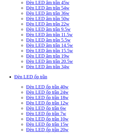
Đèn LED âm trần 45w
Đèn LED âm trần 54w
Đèn LED âm trần 36w
Đèn LED âm trần 50w
Đèn LED âm trần 22w
Đèn LED âm trần 9.5w
Đèn LED âm trần 11.5w
Đèn LED âm trần 5.5w
Đèn LED âm trần 14.5w
Đèn LED âm trần 15.5w
Đèn LED âm trần 19w
Đèn LED âm trần 20.5w
Đèn LED âm trần 34w
Đèn LED ốp trần
Đèn LED ốp trần 40w
Đèn LED ốp trần 24w
Đèn LED ốp trần 18w
Đèn LED ốp trần 12w
Đèn LED ốp trần 6w
Đèn LED ốp trần 7w
Đèn LED ốp trần 10w
Đèn LED ốp trần 15w
Đèn LED ốp trần 20w