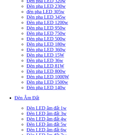
Đèn pha LED 320w
Đèn pha LED 230w
đèn pha LED 305w
Đèn pha LED 345w
Đèn pha LED 1200w
Đèn pha LED 950w
Đèn pha LED 750w
Đèn pha LED 500w
Đèn pha LED 180w
Đèn pha LED 360w
Đèn pha LED 15W
Đèn pha LED 36w
Đèn pha LED 81W
Đèn pha LED 800w
Đèn pha LED 1000W
Đèn pha LED 1500w
Đèn pha LED 140w
Đèn Âm Đất
Đèn LED âm đất 1w
Đèn LED âm đất 3w
Đèn LED âm đất 4w
Đèn LED âm đất 5w
Đèn LED âm đất 6w