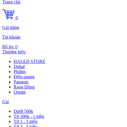
Trang chủ
0
Giỏ hàng
Tài khoản
Bộ lọc
0
Thương hiệu
HALED STORE
Duhal
Philips
Điện quang
Paragon
Rạng Đông
Osram
Giá
Dưới 500k
Từ 500k - 1 triệu
Từ 1 - 3 triệu
Từ 3 - 5 triệu