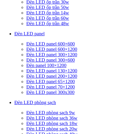
Đèn LED ốp trần 30w
Đèn LED ốp trần 50w
Đèn LED ốp trần 14w
Đèn LED ốp trần 60w
Đèn LED ốp trần 48w
Đèn LED panel
Đèn LED panel 600×600
Đèn LED panel 600×1200
Đèn LED panel 300×1200
Đèn LED panel 300×600
Đèn panel 100×1200
Đèn LED panel 130×1200
Đèn LED panel 200×1200
Đèn LED panel 65×1200
Đèn LED panel 70×1200
Đèn LED panel 300x300
Đèn LED phòng sạch
Đèn LED phòng sạch 9w
Đèn LED phòng sạch 36w
Đèn LED phòng sạch 18w
Đèn LED phòng sạch 20w