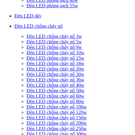
Đèn LED phòng sạch 40w
Đèn LED phòng sạch 55w
Đèn LED dây
Đèn LED chống cháy nổ
Đèn LED chống cháy nổ 3w
Đèn LED chống cháy nổ 5w
Đèn LED chống cháy nổ 9w
Đèn LED chống cháy nổ 10w
Đèn LED chống cháy nổ 15w
Đèn LED chống cháy nổ 18w
Đèn LED chống cháy nổ 20w
Đèn LED chống cháy nổ 30w
Đèn LED chống cháy nổ 36w
Đèn LED chống cháy nổ 40w
Đèn LED chống cháy nổ 50w
Đèn LED chống cháy nổ 60w
Đèn LED chống cháy nổ 80w
Đèn LED chống cháy nổ 100w
Đèn LED chống cháy nổ 120w
Đèn LED chống cháy nổ 150w
Đèn LED chống cháy nổ 200w
Đèn LED chống cháy nổ 250w
Đèn LED chống cháy nổ 300w