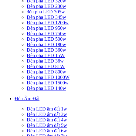
Đèn pha LED 320w
Đèn pha LED 230w
đèn pha LED 305w
Đèn pha LED 345w
Đèn pha LED 1200w
Đèn pha LED 950w
Đèn pha LED 750w
Đèn pha LED 500w
Đèn pha LED 180w
Đèn pha LED 360w
Đèn pha LED 15W
Đèn pha LED 36w
Đèn pha LED 81W
Đèn pha LED 800w
Đèn pha LED 1000W
Đèn pha LED 1500w
Đèn pha LED 140w
Đèn Âm Đất
Đèn LED âm đất 1w
Đèn LED âm đất 3w
Đèn LED âm đất 4w
Đèn LED âm đất 5w
Đèn LED âm đất 6w