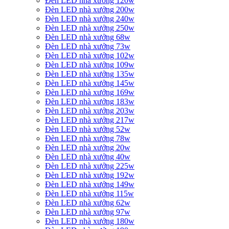
Đèn LED nhà xưởng 120w
Đèn LED nhà xưởng 200w
Đèn LED nhà xưởng 240w
Đèn LED nhà xưởng 250w
Đèn LED nhà xưởng 68w
Đèn LED nhà xưởng 73w
Đèn LED nhà xưởng 102w
Đèn LED nhà xưởng 109w
Đèn LED nhà xưởng 135w
Đèn LED nhà xưởng 145w
Đèn LED nhà xưởng 169w
Đèn LED nhà xưởng 183w
Đèn LED nhà xưởng 203w
Đèn LED nhà xưởng 217w
Đèn LED nhà xưởng 52w
Đèn LED nhà xưởng 78w
Đèn LED nhà xưởng 20w
Đèn LED nhà xưởng 40w
Đèn LED nhà xưởng 225w
Đèn LED nhà xưởng 192w
Đèn LED nhà xưởng 149w
Đèn LED nhà xưởng 115w
Đèn LED nhà xưởng 62w
Đèn LED nhà xưởng 97w
Đèn LED nhà xưởng 180w