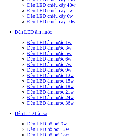
Đèn LED chiếu cây 48w
Đèn LED chiếu cây 1w
Đèn LED chiếu cây 6w
Đèn LED chiếu cây 10w
Đèn LED âm nước
Đèn LED âm nước 1w
Đèn LED âm nước 3w
Đèn LED âm nước 5w
Đèn LED âm nước 6w
Đèn LED âm nước 7w
Đèn LED âm nước 9w
Đèn LED âm nước 12w
Đèn LED âm nước 15w
Đèn LED âm nước 18w
Đèn LED âm nước 21w
Đèn LED âm nước 24w
Đèn LED âm nước 36w
Đèn LED hồ bơi
Đèn LED hồ bơi 9w
Đèn LED hồ bơi 12w
Đèn LED hồ bơi 18w