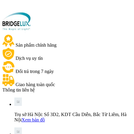
Sản phẩm chính hãng
Dịch vụ uy tín
Đổi trả trong 7 ngày
Giao hàng toàn quốc
Thông tin liên hệ
Trụ sở Hà Nội:
Số 3D2, KDT Cầu Diễn, Bắc Từ Liêm, Hà
Nội
Xem bản đồ