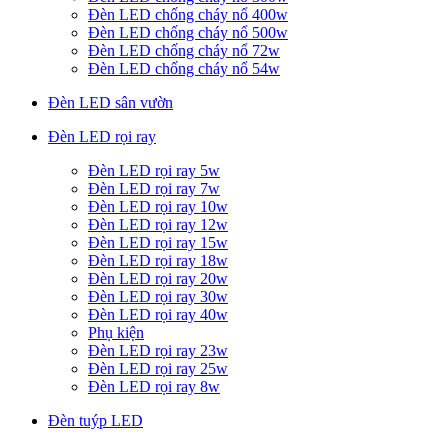
Đèn LED chống cháy nổ 400w
Đèn LED chống cháy nổ 500w
Đèn LED chống cháy nổ 72w
Đèn LED chống cháy nổ 54w
Đèn LED sân vườn
Đèn LED rọi ray
Đèn LED rọi ray 5w
Đèn LED rọi ray 7w
Đèn LED rọi ray 10w
Đèn LED rọi ray 12w
Đèn LED rọi ray 15w
Đèn LED rọi ray 18w
Đèn LED rọi ray 20w
Đèn LED rọi ray 30w
Đèn LED rọi ray 40w
Phụ kiện
Đèn LED rọi ray 23w
Đèn LED rọi ray 25w
Đèn LED rọi ray 8w
Đèn tuýp LED