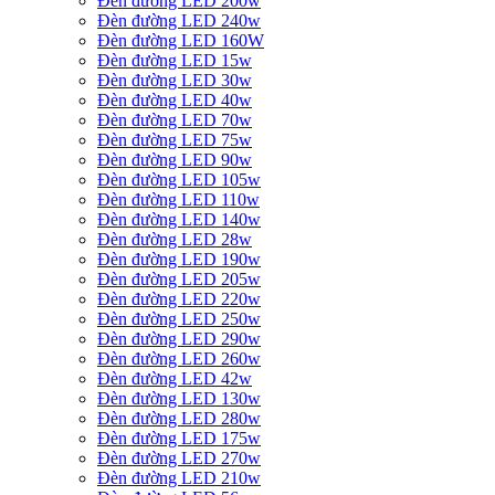
Đèn đường LED 200w
Đèn đường LED 240w
Đèn đường LED 160W
Đèn đường LED 15w
Đèn đường LED 30w
Đèn đường LED 40w
Đèn đường LED 70w
Đèn đường LED 75w
Đèn đường LED 90w
Đèn đường LED 105w
Đèn đường LED 110w
Đèn đường LED 140w
Đèn đường LED 28w
Đèn đường LED 190w
Đèn đường LED 205w
Đèn đường LED 220w
Đèn đường LED 250w
Đèn đường LED 290w
Đèn đường LED 260w
Đèn đường LED 42w
Đèn đường LED 130w
Đèn đường LED 280w
Đèn đường LED 175w
Đèn đường LED 270w
Đèn đường LED 210w