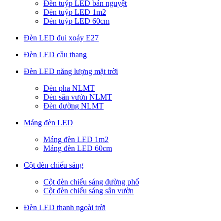
Đèn tuýp LED bán nguyệt
Đèn tuýp LED 1m2
Đèn tuýp LED 60cm
Đèn LED đui xoáy E27
Đèn LED cầu thang
Đèn LED năng lượng mặt trời
Đèn pha NLMT
Đèn sân vườn NLMT
Đèn đường NLMT
Máng đèn LED
Máng đèn LED 1m2
Máng đèn LED 60cm
Cột đèn chiếu sáng
Cột đèn chiếu sáng đường phố
Cột đèn chiếu sáng sân vườn
Đèn LED thanh ngoài trời