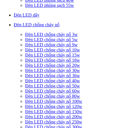
Đèn LED phòng sạch 40w
Đèn LED phòng sạch 55w
Đèn LED dây
Đèn LED chống cháy nổ
Đèn LED chống cháy nổ 3w
Đèn LED chống cháy nổ 5w
Đèn LED chống cháy nổ 9w
Đèn LED chống cháy nổ 10w
Đèn LED chống cháy nổ 15w
Đèn LED chống cháy nổ 18w
Đèn LED chống cháy nổ 20w
Đèn LED chống cháy nổ 30w
Đèn LED chống cháy nổ 36w
Đèn LED chống cháy nổ 40w
Đèn LED chống cháy nổ 50w
Đèn LED chống cháy nổ 60w
Đèn LED chống cháy nổ 80w
Đèn LED chống cháy nổ 100w
Đèn LED chống cháy nổ 120w
Đèn LED chống cháy nổ 150w
Đèn LED chống cháy nổ 200w
Đèn LED chống cháy nổ 250w
Đèn LED chống cháy nổ 300w