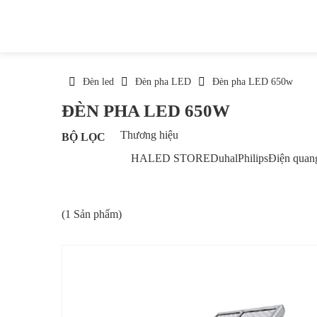
Đèn led
Đèn pha LED
Đèn pha LED 650w
ĐÈN PHA LED 650W
Thương hiệu
BỘ LỌC
HALED STORE
Duhal
Philips
Điện quan
(1 Sản phẩm)