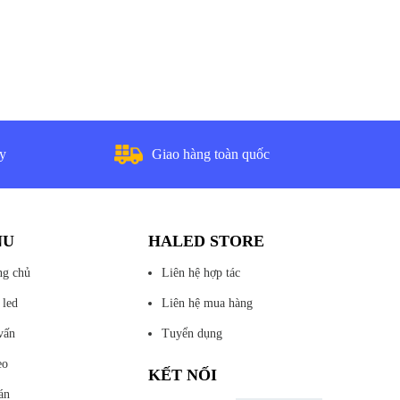
ày
Giao hàng toàn quốc
NU
HALED STORE
ng chủ
Liên hệ hợp tác
 led
Liên hệ mua hàng
vấn
Tuyển dụng
eo
KẾT NỐI
án