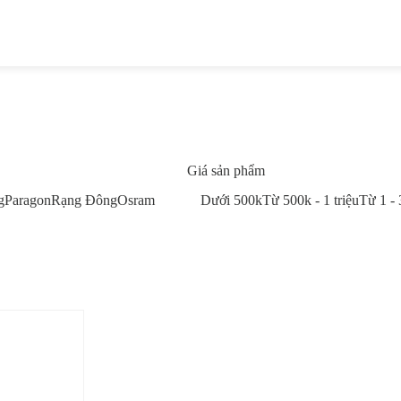
Giá sản phẩm
g
Paragon
Rạng Đông
Osram
Dưới 500k
Từ 500k - 1 triệu
Từ 1 - 