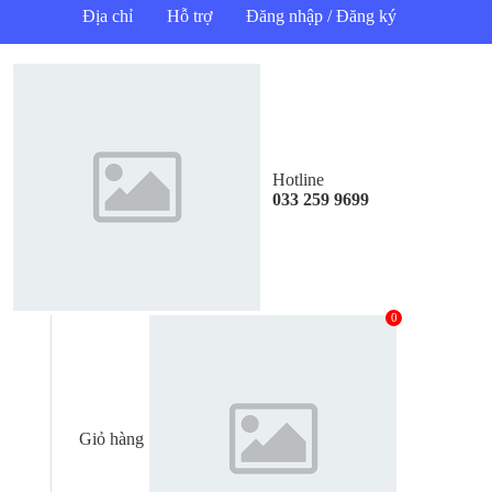
Địa chỉ
Hỗ trợ
Đăng nhập / Đăng ký
Hotline
033 259 9699
0
Giỏ hàng