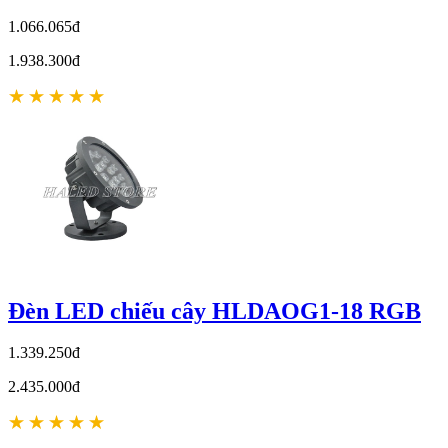
1.066.065đ
1.938.300đ
Đèn LED chiếu cây HLDAOG1-18 RGB
1.339.250đ
2.435.000đ