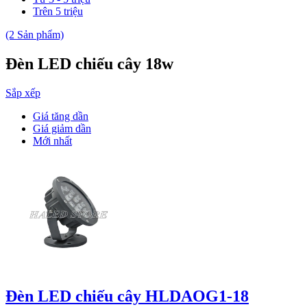
Trên 5 triệu
(2 Sản phẩm)
Đèn LED chiếu cây 18w
Sắp xếp
Giá tăng dần
Giá giảm dần
Mới nhất
Đèn LED chiếu cây HLDAOG1-18