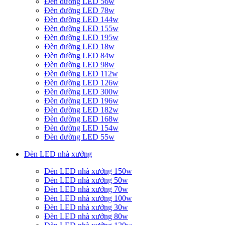
Đèn đường LED 56w
Đèn đường LED 78w
Đèn đường LED 144w
Đèn đường LED 155w
Đèn đường LED 195w
Đèn đường LED 18w
Đèn đường LED 84w
Đèn đường LED 98w
Đèn đường LED 112w
Đèn đường LED 126w
Đèn đường LED 300w
Đèn đường LED 196w
Đèn đường LED 182w
Đèn đường LED 168w
Đèn đường LED 154w
Đèn đường LED 55w
Đèn LED nhà xưởng
Đèn LED nhà xưởng 150w
Đèn LED nhà xưởng 50w
Đèn LED nhà xưởng 70w
Đèn LED nhà xưởng 100w
Đèn LED nhà xưởng 30w
Đèn LED nhà xưởng 80w