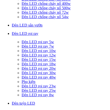
Đèn LED chống cháy nổ 400w
Đèn LED chống cháy nổ 500w
Đèn LED chống cháy nổ 72w
Đèn LED chống cháy nổ 54w
Đèn LED sân vườn
Đèn LED rọi ray
Đèn LED rọi ray 5w
Đèn LED rọi ray 7w
Đèn LED rọi ray 10w
Đèn LED rọi ray 12w
Đèn LED rọi ray 15w
Đèn LED rọi ray 18w
Đèn LED rọi ray 20w
Đèn LED rọi ray 30w
Đèn LED rọi ray 40w
Phụ kiện
Đèn LED rọi ray 23w
Đèn LED rọi ray 25w
Đèn LED rọi ray 8w
Đèn tuýp LED