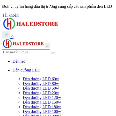
Đơn vị uy tín hàng đầu thị trường cung cấp các sản phẩm đèn LED
Tài khoản
0
Đèn led
Đèn đường LED
Đèn đường LED 60w
Đèn đường LED 80w
Đèn đường LED 50w
Đèn đường LED 20w
Đèn đường LED 120w
Đèn đường LED 150w
Đèn đường LED 180w
Đèn đường LED 100w