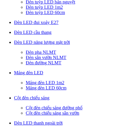
Đèn tuýp LED bán nguyệt
Đèn tuýp LED 1m2
Đèn tuýp LED 60cm
Đèn LED đui xoáy E27
Đèn LED cầu thang
Đèn LED năng lượng mặt trời
Đèn pha NLMT
Đèn sân vườn NLMT
Đèn đường NLMT
Máng đèn LED
Máng đèn LED 1m2
Máng đèn LED 60cm
Cột đèn chiếu sáng
Cột đèn chiếu sáng đường phố
Cột đèn chiếu sáng sân vườn
Đèn LED thanh ngoài trời