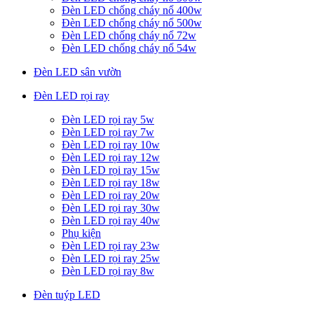
Đèn LED chống cháy nổ 400w
Đèn LED chống cháy nổ 500w
Đèn LED chống cháy nổ 72w
Đèn LED chống cháy nổ 54w
Đèn LED sân vườn
Đèn LED rọi ray
Đèn LED rọi ray 5w
Đèn LED rọi ray 7w
Đèn LED rọi ray 10w
Đèn LED rọi ray 12w
Đèn LED rọi ray 15w
Đèn LED rọi ray 18w
Đèn LED rọi ray 20w
Đèn LED rọi ray 30w
Đèn LED rọi ray 40w
Phụ kiện
Đèn LED rọi ray 23w
Đèn LED rọi ray 25w
Đèn LED rọi ray 8w
Đèn tuýp LED