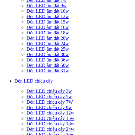
Đèn LED âm đất 7w
Đèn LED âm đất 9w
Đèn LED âm đất 10w
Đèn LED âm đất 12w
Đèn LED âm đất 15w
Đèn LED âm đất 16w
Đèn LED âm đất 18w
Đèn LED âm đất 20w
Đèn LED âm đất 24w
Đèn LED âm đất 25w
Đèn LED âm đất 30w
Đèn LED âm đất 36w
Đèn LED âm đất 50w
Đèn LED âm đất 31w
Đèn LED chiếu cây
Đèn LED chiếu cây 3w
Đèn LED chiếu cây 5w
Đèn LED chiếu cây 7W
Đèn LED chiếu cây 9w
Đèn LED chiếu cây 12w
Đèn LED chiếu cây 15w
Đèn LED chiếu cây 18w
Đèn LED chiếu cây 24w
Đèn LED chiếu cây 36w