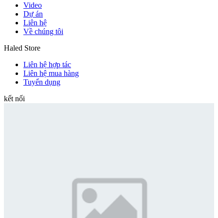
Video
Dự án
Liên hệ
Về chúng tôi
Haled Store
Liên hệ hợp tác
Liên hệ mua hàng
Tuyển dụng
kết nối