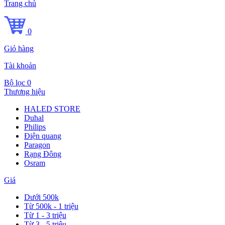
Trang chủ
0
Giỏ hàng
Tài khoản
Bộ lọc
0
Thương hiệu
HALED STORE
Duhal
Philips
Điện quang
Paragon
Rạng Đông
Osram
Giá
Dưới 500k
Từ 500k - 1 triệu
Từ 1 - 3 triệu
Từ 3 - 5 triệu