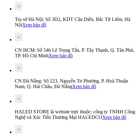
Trụ sở Hà Nội:
Số 3D2, KDT Cầu Diễn, Bắc Từ Liêm, Hà
Nội
Xem bản đồ
CN HCM:
Số 546 Lê Trọng Tấn, P. Tây Thạnh, Q. Tân Phú,
TP. Hồ Chí Minh
Xem bản đồ
CN Đà Nẵng:
Số 223, Nguyễn Tri Phương, P. Hoà Thuận
Nam, Q. Hải Châu, Đà Nẵng
Xem bản đồ
HALED STORE là website trực thuộc:
công ty TNHH Công
Nghệ và Xúc Tiến Thương Mại HALEDCO
Xem bản đồ