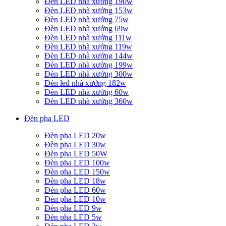
Đèn LED nhà xưởng 190w
Đèn LED nhà xưởng 153w
Đèn LED nhà xưởng 75w
Đèn LED nhà xưởng 69w
Đèn LED nhà xưởng 111w
Đèn LED nhà xưởng 119w
Đèn LED nhà xưởng 144w
Đèn LED nhà xưởng 199w
Đèn LED nhà xưởng 300w
Đèn led nhà xưởng 182w
Đèn LED nhà xưởng 60w
Đèn LED nhà xưởng 360w
Đèn pha LED
Đèn pha LED 20w
Đèn pha LED 30w
Đèn pha LED 50W
Đèn pha LED 100w
Đèn pha LED 150w
Đèn pha LED 18w
Đèn pha LED 60w
Đèn pha LED 10w
Đèn pha LED 9w
Đèn pha LED 5w