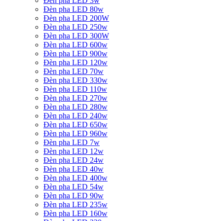
Đèn pha LED 3w
Đèn pha LED 80w
Đèn pha LED 200W
Đèn pha LED 250w
Đèn pha LED 300W
Đèn pha LED 600w
Đèn pha LED 900w
Đèn pha LED 120w
Đèn pha LED 70w
Đèn pha LED 330w
Đèn pha LED 110w
Đèn pha LED 270w
Đèn pha LED 280w
Đèn pha LED 240w
Đèn pha LED 650w
Đèn pha LED 960w
Đèn pha LED 7w
Đèn pha LED 12w
Đèn pha LED 24w
Đèn pha LED 40w
Đèn pha LED 400w
Đèn pha LED 54w
Đèn pha LED 90w
Đèn pha LED 235w
Đèn pha LED 160w