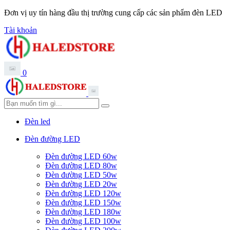
Đơn vị uy tín hàng đầu thị trường cung cấp các sản phẩm đèn LED
Tài khoản
0
Đèn led
Đèn đường LED
Đèn đường LED 60w
Đèn đường LED 80w
Đèn đường LED 50w
Đèn đường LED 20w
Đèn đường LED 120w
Đèn đường LED 150w
Đèn đường LED 180w
Đèn đường LED 100w