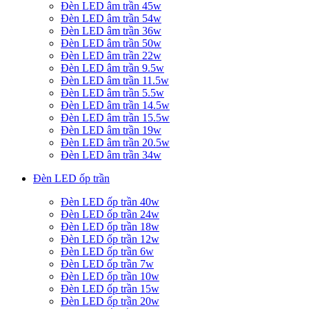
Đèn LED âm trần 45w
Đèn LED âm trần 54w
Đèn LED âm trần 36w
Đèn LED âm trần 50w
Đèn LED âm trần 22w
Đèn LED âm trần 9.5w
Đèn LED âm trần 11.5w
Đèn LED âm trần 5.5w
Đèn LED âm trần 14.5w
Đèn LED âm trần 15.5w
Đèn LED âm trần 19w
Đèn LED âm trần 20.5w
Đèn LED âm trần 34w
Đèn LED ốp trần
Đèn LED ốp trần 40w
Đèn LED ốp trần 24w
Đèn LED ốp trần 18w
Đèn LED ốp trần 12w
Đèn LED ốp trần 6w
Đèn LED ốp trần 7w
Đèn LED ốp trần 10w
Đèn LED ốp trần 15w
Đèn LED ốp trần 20w