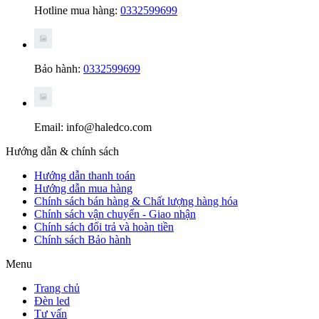
Hotline mua hàng:
0332599699
Bảo hành:
0332599699
Email:
info@haledco.com
Hướng dẫn & chính sách
Hướng dẫn thanh toán
Hướng dẫn mua hàng
Chính sách bán hàng & Chất lượng hàng hóa
Chính sách vận chuyển - Giao nhận
Chính sách đổi trả và hoàn tiền
Chính sách Bảo hành
Menu
Trang chủ
Đèn led
Tư vấn