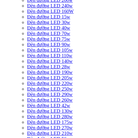
Đèn đường LED 200w
Đèn đường LED 240w
Đèn đường LED 160W
Đèn đường LED 15w
Đèn đường LED 30w
Đèn đường LED 40w
Đèn đường LED 70w
Đèn đường LED 75w
Đèn đường LED 90w
Đèn đường LED 105w
Đèn đường LED 110w
Đèn đường LED 140w
Đèn đường LED 28w
Đèn đường LED 190w
Đèn đường LED 205w
Đèn đường LED 220w
Đèn đường LED 250w
Đèn đường LED 290w
Đèn đường LED 260w
Đèn đường LED 42w
Đèn đường LED 130w
Đèn đường LED 280w
Đèn đường LED 175w
Đèn đường LED 270w
Đèn đường LED 210w