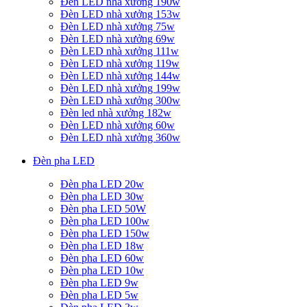
Đèn LED nhà xưởng 190w
Đèn LED nhà xưởng 153w
Đèn LED nhà xưởng 75w
Đèn LED nhà xưởng 69w
Đèn LED nhà xưởng 111w
Đèn LED nhà xưởng 119w
Đèn LED nhà xưởng 144w
Đèn LED nhà xưởng 199w
Đèn LED nhà xưởng 300w
Đèn led nhà xưởng 182w
Đèn LED nhà xưởng 60w
Đèn LED nhà xưởng 360w
Đèn pha LED
Đèn pha LED 20w
Đèn pha LED 30w
Đèn pha LED 50W
Đèn pha LED 100w
Đèn pha LED 150w
Đèn pha LED 18w
Đèn pha LED 60w
Đèn pha LED 10w
Đèn pha LED 9w
Đèn pha LED 5w