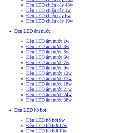
Đèn LED chiếu cây 48w
Đèn LED chiếu cây 1w
Đèn LED chiếu cây 6w
Đèn LED chiếu cây 10w
Đèn LED âm nước
Đèn LED âm nước 1w
Đèn LED âm nước 3w
Đèn LED âm nước 5w
Đèn LED âm nước 6w
Đèn LED âm nước 7w
Đèn LED âm nước 9w
Đèn LED âm nước 12w
Đèn LED âm nước 15w
Đèn LED âm nước 18w
Đèn LED âm nước 21w
Đèn LED âm nước 24w
Đèn LED âm nước 36w
Đèn LED hồ bơi
Đèn LED hồ bơi 9w
Đèn LED hồ bơi 12w
Đèn LED hồ bơi 18w