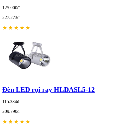
125.000đ
227.273đ
Đèn LED rọi ray HLDASL5-12
115.384đ
209.790đ