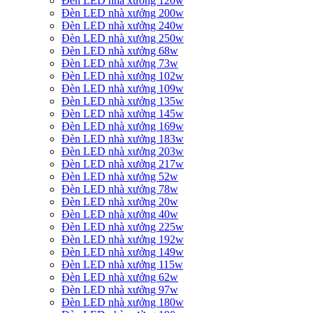
Đèn LED nhà xưởng 120w
Đèn LED nhà xưởng 200w
Đèn LED nhà xưởng 240w
Đèn LED nhà xưởng 250w
Đèn LED nhà xưởng 68w
Đèn LED nhà xưởng 73w
Đèn LED nhà xưởng 102w
Đèn LED nhà xưởng 109w
Đèn LED nhà xưởng 135w
Đèn LED nhà xưởng 145w
Đèn LED nhà xưởng 169w
Đèn LED nhà xưởng 183w
Đèn LED nhà xưởng 203w
Đèn LED nhà xưởng 217w
Đèn LED nhà xưởng 52w
Đèn LED nhà xưởng 78w
Đèn LED nhà xưởng 20w
Đèn LED nhà xưởng 40w
Đèn LED nhà xưởng 225w
Đèn LED nhà xưởng 192w
Đèn LED nhà xưởng 149w
Đèn LED nhà xưởng 115w
Đèn LED nhà xưởng 62w
Đèn LED nhà xưởng 97w
Đèn LED nhà xưởng 180w