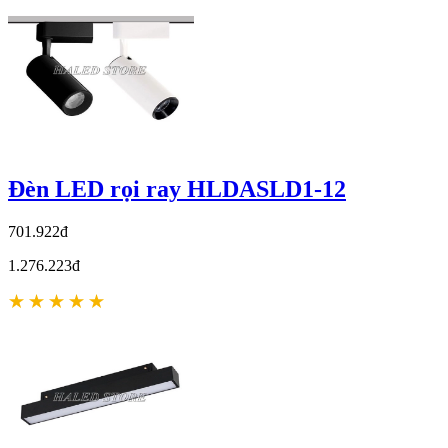
Đèn LED rọi ray HLDASLD1-12
701.922đ
1.276.223đ