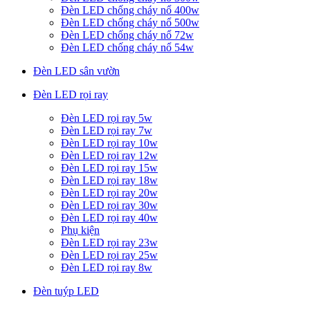
Đèn LED chống cháy nổ 400w
Đèn LED chống cháy nổ 500w
Đèn LED chống cháy nổ 72w
Đèn LED chống cháy nổ 54w
Đèn LED sân vườn
Đèn LED rọi ray
Đèn LED rọi ray 5w
Đèn LED rọi ray 7w
Đèn LED rọi ray 10w
Đèn LED rọi ray 12w
Đèn LED rọi ray 15w
Đèn LED rọi ray 18w
Đèn LED rọi ray 20w
Đèn LED rọi ray 30w
Đèn LED rọi ray 40w
Phụ kiện
Đèn LED rọi ray 23w
Đèn LED rọi ray 25w
Đèn LED rọi ray 8w
Đèn tuýp LED