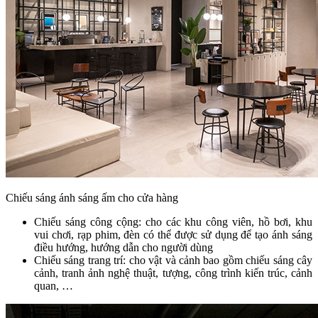
Chiếu sáng ánh sáng ấm cho cửa hàng
Chiếu sáng công cộng: cho các khu công viên, hồ bơi, khu
vui chơi, rạp phim, đèn có thể được sử dụng để tạo ánh sáng
điều hướng, hướng dẫn cho người dùng
Chiếu sáng trang trí: cho vật và cảnh bao gồm chiếu sáng cây
cảnh, tranh ảnh nghệ thuật, tượng, công trình kiến trúc, cảnh
quan, …