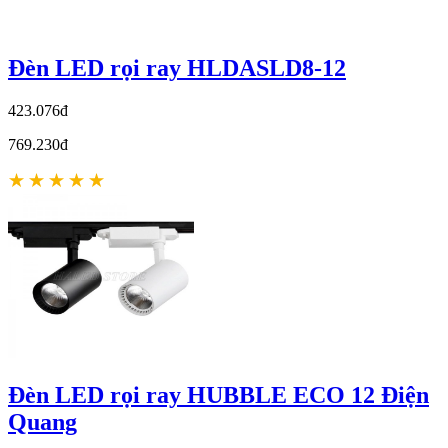
Đèn LED rọi ray HLDASLD8-12
423.076đ
769.230đ
Đèn LED rọi ray HUBBLE ECO 12 Điện
Quang