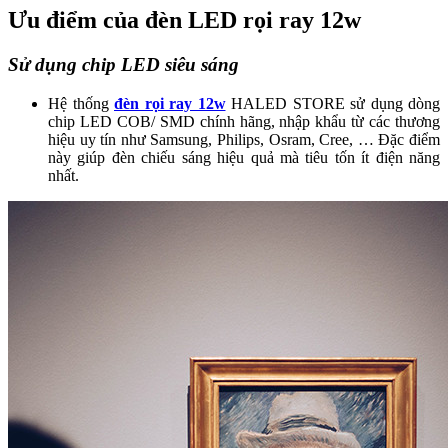
Ưu điểm của đèn LED rọi ray 12w
Sử dụng chip LED siêu sáng
Hệ thống
đèn rọi ray 12w
HALED STORE sử dụng dòng
chip LED COB/ SMD chính hãng, nhập khẩu từ các thương
hiệu uy tín như Samsung, Philips, Osram, Cree, … Đặc điểm
này giúp đèn chiếu sáng hiệu quả mà tiêu tốn ít điện năng
nhất.