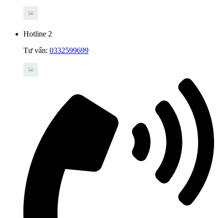
Hotline 2
Tư vấn:
0332599699