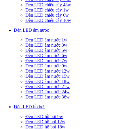
Đèn LED chiếu cây 48w
Đèn LED chiếu cây 1w
Đèn LED chiếu cây 6w
Đèn LED chiếu cây 10w
Đèn LED âm nước
Đèn LED âm nước 1w
Đèn LED âm nước 3w
Đèn LED âm nước 5w
Đèn LED âm nước 6w
Đèn LED âm nước 7w
Đèn LED âm nước 9w
Đèn LED âm nước 12w
Đèn LED âm nước 15w
Đèn LED âm nước 18w
Đèn LED âm nước 21w
Đèn LED âm nước 24w
Đèn LED âm nước 36w
Đèn LED hồ bơi
Đèn LED hồ bơi 9w
Đèn LED hồ bơi 12w
Đèn LED hồ bơi 18w