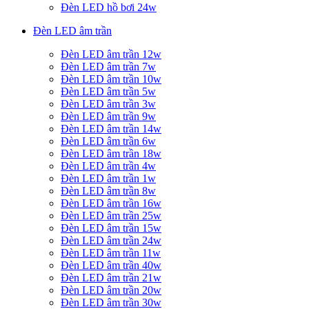
Đèn LED hồ bơi 24w
Đèn LED âm trần
Đèn LED âm trần 12w
Đèn LED âm trần 7w
Đèn LED âm trần 10w
Đèn LED âm trần 5w
Đèn LED âm trần 3w
Đèn LED âm trần 9w
Đèn LED âm trần 14w
Đèn LED âm trần 6w
Đèn LED âm trần 18w
Đèn LED âm trần 4w
Đèn LED âm trần 1w
Đèn LED âm trần 8w
Đèn LED âm trần 16w
Đèn LED âm trần 25w
Đèn LED âm trần 15w
Đèn LED âm trần 24w
Đèn LED âm trần 11w
Đèn LED âm trần 40w
Đèn LED âm trần 21w
Đèn LED âm trần 20w
Đèn LED âm trần 30w