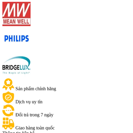
Sản phẩm chính hãng
Dịch vụ uy tín
Đổi trả trong 7 ngày
Giao hàng toàn quốc