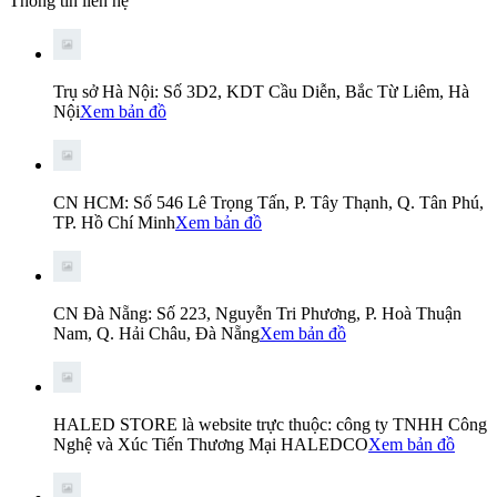
Thông tin liên hệ
Trụ sở Hà Nội:
Số 3D2, KDT Cầu Diễn, Bắc Từ Liêm, Hà
Nội
Xem bản đồ
CN HCM:
Số 546 Lê Trọng Tấn, P. Tây Thạnh, Q. Tân Phú,
TP. Hồ Chí Minh
Xem bản đồ
CN Đà Nẵng:
Số 223, Nguyễn Tri Phương, P. Hoà Thuận
Nam, Q. Hải Châu, Đà Nẵng
Xem bản đồ
HALED STORE là website trực thuộc:
công ty TNHH Công
Nghệ và Xúc Tiến Thương Mại HALEDCO
Xem bản đồ