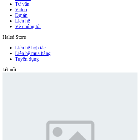
Tư vấn
Video
Dự án
Liên hệ
Về chúng tôi
Haled Store
Liên hệ hợp tác
Liên hệ mua hàng
Tuyển dụng
kết nối