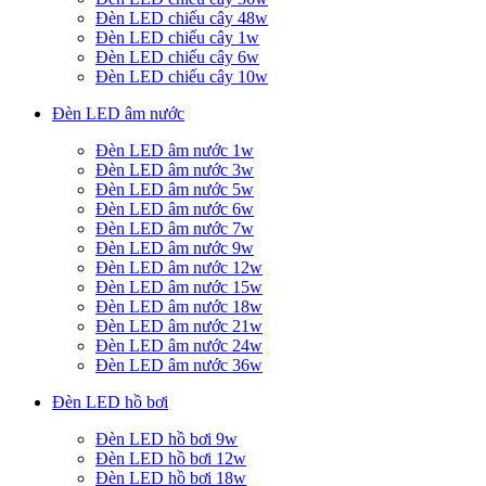
Đèn LED chiếu cây 48w
Đèn LED chiếu cây 1w
Đèn LED chiếu cây 6w
Đèn LED chiếu cây 10w
Đèn LED âm nước
Đèn LED âm nước 1w
Đèn LED âm nước 3w
Đèn LED âm nước 5w
Đèn LED âm nước 6w
Đèn LED âm nước 7w
Đèn LED âm nước 9w
Đèn LED âm nước 12w
Đèn LED âm nước 15w
Đèn LED âm nước 18w
Đèn LED âm nước 21w
Đèn LED âm nước 24w
Đèn LED âm nước 36w
Đèn LED hồ bơi
Đèn LED hồ bơi 9w
Đèn LED hồ bơi 12w
Đèn LED hồ bơi 18w