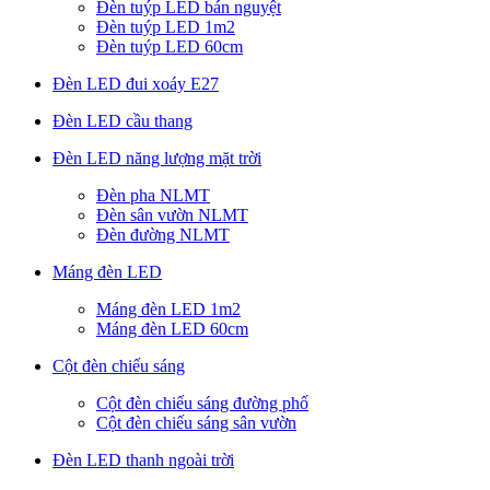
Đèn tuýp LED bán nguyệt
Đèn tuýp LED 1m2
Đèn tuýp LED 60cm
Đèn LED đui xoáy E27
Đèn LED cầu thang
Đèn LED năng lượng mặt trời
Đèn pha NLMT
Đèn sân vườn NLMT
Đèn đường NLMT
Máng đèn LED
Máng đèn LED 1m2
Máng đèn LED 60cm
Cột đèn chiếu sáng
Cột đèn chiếu sáng đường phố
Cột đèn chiếu sáng sân vườn
Đèn LED thanh ngoài trời