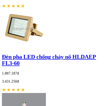
Đèn pha LED chống cháy nổ HLDAEP
FL3-60
1.887.187đ
3.431.250đ