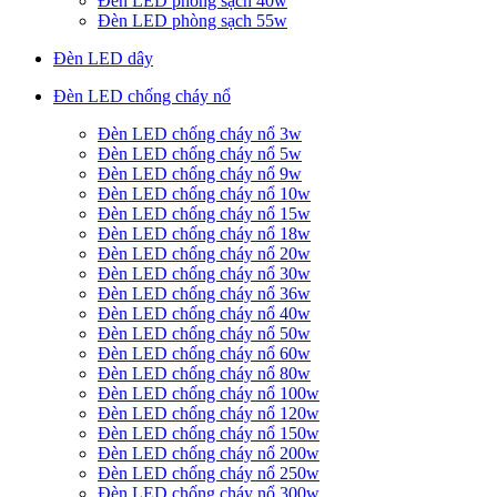
Đèn LED phòng sạch 40w
Đèn LED phòng sạch 55w
Đèn LED dây
Đèn LED chống cháy nổ
Đèn LED chống cháy nổ 3w
Đèn LED chống cháy nổ 5w
Đèn LED chống cháy nổ 9w
Đèn LED chống cháy nổ 10w
Đèn LED chống cháy nổ 15w
Đèn LED chống cháy nổ 18w
Đèn LED chống cháy nổ 20w
Đèn LED chống cháy nổ 30w
Đèn LED chống cháy nổ 36w
Đèn LED chống cháy nổ 40w
Đèn LED chống cháy nổ 50w
Đèn LED chống cháy nổ 60w
Đèn LED chống cháy nổ 80w
Đèn LED chống cháy nổ 100w
Đèn LED chống cháy nổ 120w
Đèn LED chống cháy nổ 150w
Đèn LED chống cháy nổ 200w
Đèn LED chống cháy nổ 250w
Đèn LED chống cháy nổ 300w