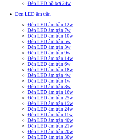
Đèn LED hồ bơi 24w
Đèn LED âm trần
Đèn LED âm trần 12w
Đèn LED âm trần 7w
Đèn LED âm trần 10w
Đèn LED âm trần 5w
Đèn LED âm trần 3w
Đèn LED âm trần 9w
Đèn LED âm trần 14w
Đèn LED âm trần 6w
Đèn LED âm trần 18w
Đèn LED âm trần 4w
Đèn LED âm trần 1w
Đèn LED âm trần 8w
Đèn LED âm trần 16w
Đèn LED âm trần 25w
Đèn LED âm trần 15w
Đèn LED âm trần 24w
Đèn LED âm trần 11w
Đèn LED âm trần 40w
Đèn LED âm trần 21w
Đèn LED âm trần 20w
Đèn LED âm trần 30w