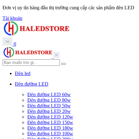
Đơn vị uy tín hàng đầu thị trường cung cấp các sản phẩm đèn LED
Tài khoản
0
Đèn led
Đèn đường LED
Đèn đường LED 60w
Đèn đường LED 80w
Đèn đường LED 50w
Đèn đường LED 20w
Đèn đường LED 120w
Đèn đường LED 150w
Đèn đường LED 180w
Đèn đường LED 100w