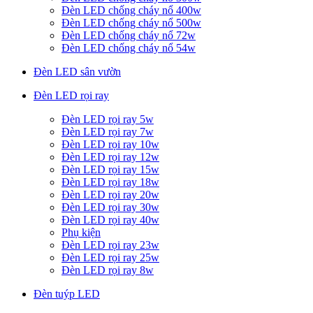
Đèn LED chống cháy nổ 400w
Đèn LED chống cháy nổ 500w
Đèn LED chống cháy nổ 72w
Đèn LED chống cháy nổ 54w
Đèn LED sân vườn
Đèn LED rọi ray
Đèn LED rọi ray 5w
Đèn LED rọi ray 7w
Đèn LED rọi ray 10w
Đèn LED rọi ray 12w
Đèn LED rọi ray 15w
Đèn LED rọi ray 18w
Đèn LED rọi ray 20w
Đèn LED rọi ray 30w
Đèn LED rọi ray 40w
Phụ kiện
Đèn LED rọi ray 23w
Đèn LED rọi ray 25w
Đèn LED rọi ray 8w
Đèn tuýp LED