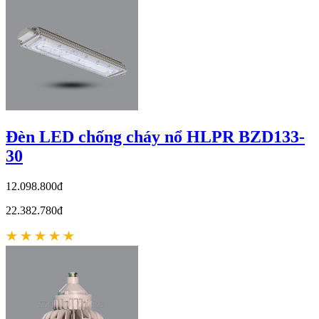
Đèn LED chống cháy nổ HLPR BZD133-
30
12.098.800đ
22.382.780đ