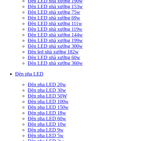
Đèn LED nhà xưởng 190w
Đèn LED nhà xưởng 153w
Đèn LED nhà xưởng 75w
Đèn LED nhà xưởng 69w
Đèn LED nhà xưởng 111w
Đèn LED nhà xưởng 119w
Đèn LED nhà xưởng 144w
Đèn LED nhà xưởng 199w
Đèn LED nhà xưởng 300w
Đèn led nhà xưởng 182w
Đèn LED nhà xưởng 60w
Đèn LED nhà xưởng 360w
Đèn pha LED
Đèn pha LED 20w
Đèn pha LED 30w
Đèn pha LED 50W
Đèn pha LED 100w
Đèn pha LED 150w
Đèn pha LED 18w
Đèn pha LED 60w
Đèn pha LED 10w
Đèn pha LED 9w
Đèn pha LED 5w