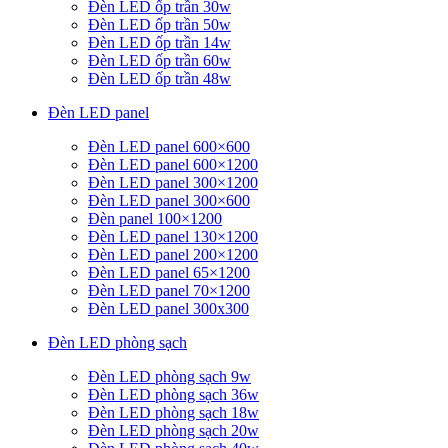
Đèn LED ốp trần 30w
Đèn LED ốp trần 50w
Đèn LED ốp trần 14w
Đèn LED ốp trần 60w
Đèn LED ốp trần 48w
Đèn LED panel
Đèn LED panel 600×600
Đèn LED panel 600×1200
Đèn LED panel 300×1200
Đèn LED panel 300×600
Đèn panel 100×1200
Đèn LED panel 130×1200
Đèn LED panel 200×1200
Đèn LED panel 65×1200
Đèn LED panel 70×1200
Đèn LED panel 300x300
Đèn LED phòng sạch
Đèn LED phòng sạch 9w
Đèn LED phòng sạch 36w
Đèn LED phòng sạch 18w
Đèn LED phòng sạch 20w