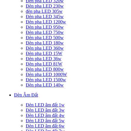
Đèn pha LED 320w
Đèn pha LED 230w
đèn pha LED 305w
Đèn pha LED 345w
Đèn pha LED 1200w
Đèn pha LED 950w
Đèn pha LED 750w
Đèn pha LED 500w
Đèn pha LED 180w
Đèn pha LED 360w
Đèn pha LED 15W
Đèn pha LED 36w
Đèn pha LED 81W
Đèn pha LED 800w
Đèn pha LED 1000W
Đèn pha LED 1500w
Đèn pha LED 140w
Đèn Âm Đất
Đèn LED âm đất 1w
Đèn LED âm đất 3w
Đèn LED âm đất 4w
Đèn LED âm đất 5w
Đèn LED âm đất 6w