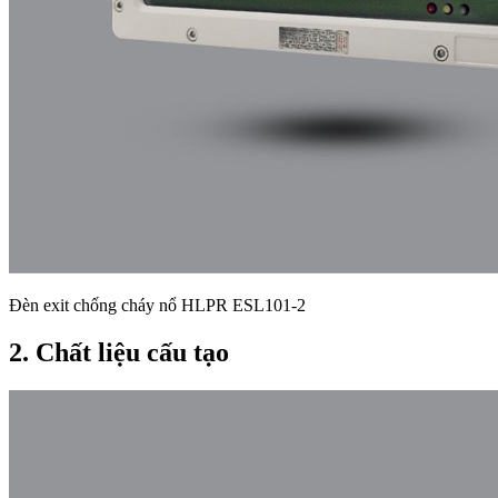
Đèn exit chống cháy nổ HLPR ESL101-2
2. Chất liệu cấu tạo