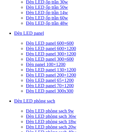
Đèn LED ốp trần 30w
Đèn LED ốp trần 50w
Đèn LED ốp trần 14w
Đèn LED ốp trần 60w
Đèn LED ốp trần 48w
Đèn LED panel
Đèn LED panel 600×600
Đèn LED panel 600×1200
Đèn LED panel 300×1200
Đèn LED panel 300×600
Đèn panel 100×1200
Đèn LED panel 130×1200
Đèn LED panel 200×1200
Đèn LED panel 65×1200
Đèn LED panel 70×1200
Đèn LED panel 300x300
Đèn LED phòng sạch
Đèn LED phòng sạch 9w
Đèn LED phòng sạch 36w
Đèn LED phòng sạch 18w
Đèn LED phòng sạch 20w