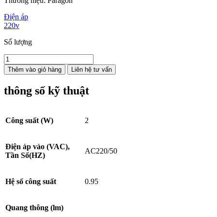
Thương hiệu:
Paragon
Điện áp
220v
Số lượng
Thêm vào giỏ hàng
Liên hệ tư vấn
thông số kỹ thuật
Công suất (W)
2
Điện áp vào (VAC),
AC220/50
Tần Số(HZ)
Hệ số công suất
0.95
Quang thông (lm)