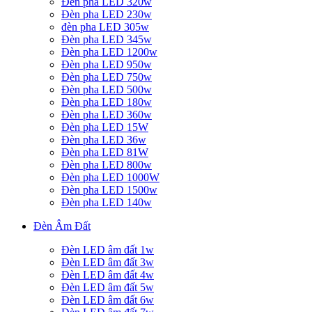
Đèn pha LED 320w
Đèn pha LED 230w
đèn pha LED 305w
Đèn pha LED 345w
Đèn pha LED 1200w
Đèn pha LED 950w
Đèn pha LED 750w
Đèn pha LED 500w
Đèn pha LED 180w
Đèn pha LED 360w
Đèn pha LED 15W
Đèn pha LED 36w
Đèn pha LED 81W
Đèn pha LED 800w
Đèn pha LED 1000W
Đèn pha LED 1500w
Đèn pha LED 140w
Đèn Âm Đất
Đèn LED âm đất 1w
Đèn LED âm đất 3w
Đèn LED âm đất 4w
Đèn LED âm đất 5w
Đèn LED âm đất 6w