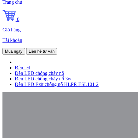
Trang chủ
0
Giỏ hàng
Tài khoản
Mua ngay
Liên hệ tư vấn
Đèn led
Đèn LED chống cháy nổ
Đèn LED chống cháy nổ 3w
Đèn LED Exit chống nổ HLPR ESL101-2