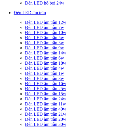
Đèn LED hồ bơi 24w
Đèn LED âm trần
Đèn LED âm trần 12w
Đèn LED âm trần 7w
Đèn LED âm trần 10w
Đèn LED âm trần 5w
Đèn LED âm trần 3w
Đèn LED âm trần 9w
Đèn LED âm trần 14w
Đèn LED âm trần 6w
Đèn LED âm trần 18w
Đèn LED âm trần 4w
Đèn LED âm trần 1w
Đèn LED âm trần 8w
Đèn LED âm trần 16w
Đèn LED âm trần 25w
Đèn LED âm trần 15w
Đèn LED âm trần 24w
Đèn LED âm trần 11w
Đèn LED âm trần 40w
Đèn LED âm trần 21w
Đèn LED âm trần 20w
Đèn LED âm trần 30w