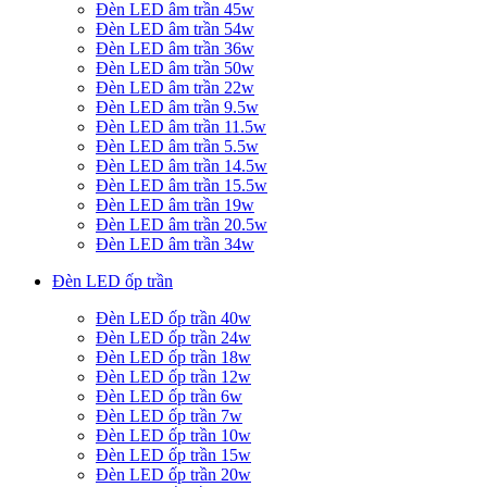
Đèn LED âm trần 45w
Đèn LED âm trần 54w
Đèn LED âm trần 36w
Đèn LED âm trần 50w
Đèn LED âm trần 22w
Đèn LED âm trần 9.5w
Đèn LED âm trần 11.5w
Đèn LED âm trần 5.5w
Đèn LED âm trần 14.5w
Đèn LED âm trần 15.5w
Đèn LED âm trần 19w
Đèn LED âm trần 20.5w
Đèn LED âm trần 34w
Đèn LED ốp trần
Đèn LED ốp trần 40w
Đèn LED ốp trần 24w
Đèn LED ốp trần 18w
Đèn LED ốp trần 12w
Đèn LED ốp trần 6w
Đèn LED ốp trần 7w
Đèn LED ốp trần 10w
Đèn LED ốp trần 15w
Đèn LED ốp trần 20w