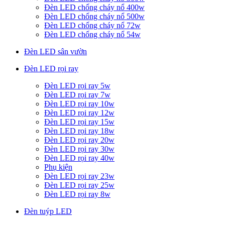
Đèn LED chống cháy nổ 400w
Đèn LED chống cháy nổ 500w
Đèn LED chống cháy nổ 72w
Đèn LED chống cháy nổ 54w
Đèn LED sân vườn
Đèn LED rọi ray
Đèn LED rọi ray 5w
Đèn LED rọi ray 7w
Đèn LED rọi ray 10w
Đèn LED rọi ray 12w
Đèn LED rọi ray 15w
Đèn LED rọi ray 18w
Đèn LED rọi ray 20w
Đèn LED rọi ray 30w
Đèn LED rọi ray 40w
Phụ kiện
Đèn LED rọi ray 23w
Đèn LED rọi ray 25w
Đèn LED rọi ray 8w
Đèn tuýp LED