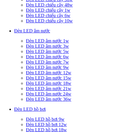
Đèn LED chiếu cây 48w
Đèn LED chiếu cây 1w
Đèn LED chiếu cây 6w
Đèn LED chiếu cây 10w
Đèn LED âm nước
Đèn LED âm nước 1w
Đèn LED âm nước 3w
Đèn LED âm nước 5w
Đèn LED âm nước 6w
Đèn LED âm nước 7w
Đèn LED âm nước 9w
Đèn LED âm nước 12w
Đèn LED âm nước 15w
Đèn LED âm nước 18w
Đèn LED âm nước 21w
Đèn LED âm nước 24w
Đèn LED âm nước 36w
Đèn LED hồ bơi
Đèn LED hồ bơi 9w
Đèn LED hồ bơi 12w
Đèn LED hồ bơi 18w