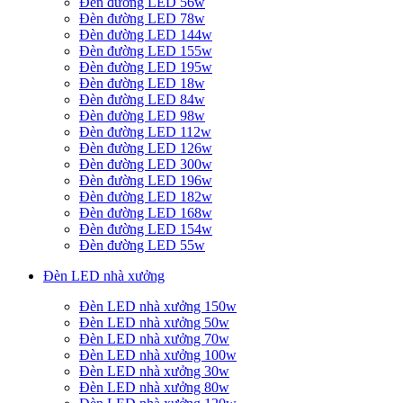
Đèn đường LED 56w
Đèn đường LED 78w
Đèn đường LED 144w
Đèn đường LED 155w
Đèn đường LED 195w
Đèn đường LED 18w
Đèn đường LED 84w
Đèn đường LED 98w
Đèn đường LED 112w
Đèn đường LED 126w
Đèn đường LED 300w
Đèn đường LED 196w
Đèn đường LED 182w
Đèn đường LED 168w
Đèn đường LED 154w
Đèn đường LED 55w
Đèn LED nhà xưởng
Đèn LED nhà xưởng 150w
Đèn LED nhà xưởng 50w
Đèn LED nhà xưởng 70w
Đèn LED nhà xưởng 100w
Đèn LED nhà xưởng 30w
Đèn LED nhà xưởng 80w