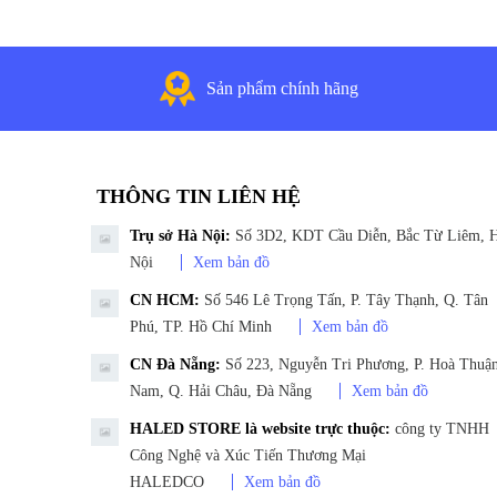
Sản phẩm chính hãng
THÔNG TIN LIÊN HỆ
Trụ sở Hà Nội:
Số 3D2, KDT Cầu Diễn, Bắc Từ Liêm, 
Nội
Xem bản đồ
CN HCM:
Số 546 Lê Trọng Tấn, P. Tây Thạnh, Q. Tân
Phú, TP. Hồ Chí Minh
Xem bản đồ
CN Đà Nẵng:
Số 223, Nguyễn Tri Phương, P. Hoà Thuậ
Nam, Q. Hải Châu, Đà Nẵng
Xem bản đồ
HALED STORE là website trực thuộc:
công ty TNHH
Công Nghệ và Xúc Tiến Thương Mại
HALEDCO
Xem bản đồ