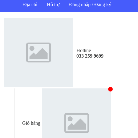
Địa chỉ
Hỗ trợ
Đăng nhập / Đăng ký
Hotline
033 259 9699
0
Giỏ hàng