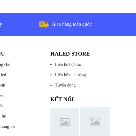
ày
Giao hàng toàn quốc
NU
HALED STORE
ng chủ
Liên hệ hợp tác
 led
Liên hệ mua hàng
vấn
Tuyển dụng
eo
KẾT NỐI
án
n hệ
chúng tôi