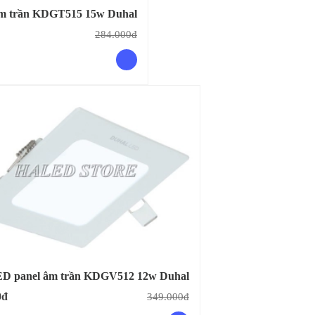
m trần KDGT515 15w Duhal
284.000đ
D panel âm trần KDGV512 12w Duhal
0đ
349.000đ