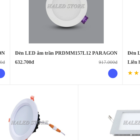
ON
Đèn LED âm trần PRDMM157L12 PARAGON
Đèn 
632.700đ
Liên 
00đ
917.000đ