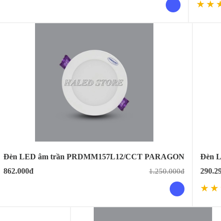
Đèn LED âm trần PRDMM157L12/CCT PARAGON
Đèn L
862.000đ
290.2
1.250.000đ