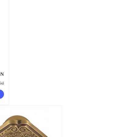
ON
0đ