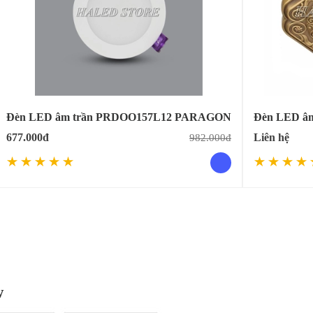
Đèn LED âm trần PRDOO157L12 PARAGON
Đèn LED âm
677.000đ
Liên hệ
982.000đ
w