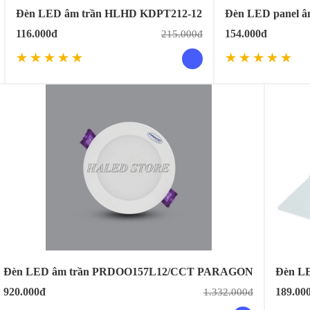
Đèn LED âm trần HLHD KDPT212-12
Đèn LED panel â
116.000đ
154.000đ
215.000đ
Đèn LED âm trần PRDOO157L12/CCT PARAGON
Đèn LE
920.000đ
189.00
1.332.000đ