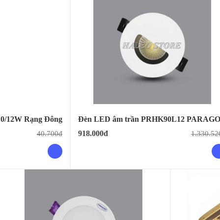
10/12W Rạng Đông
Đèn LED âm trần PRHK90L12 PARAG
918.000đ
40.700đ
1.330.52