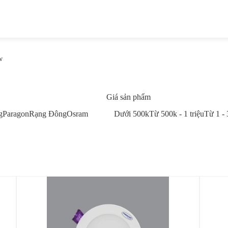
w
Giá sản phẩm
g
Paragon
Rạng Đông
Osram
Dưới 500k
Từ 500k - 1 triệu
Từ 1 - 