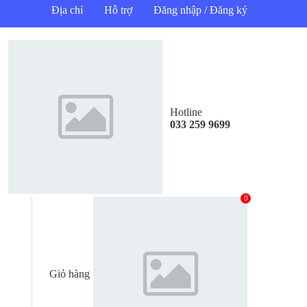
Địa chỉ
Hỗ trợ
Đăng nhập / Đăng ký
Hotline
033 259 9699
0
Giỏ hàng