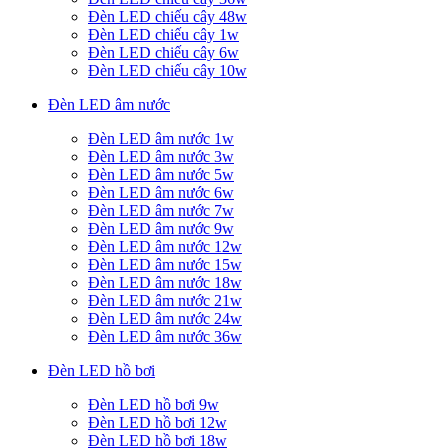
Đèn LED chiếu cây 48w
Đèn LED chiếu cây 1w
Đèn LED chiếu cây 6w
Đèn LED chiếu cây 10w
Đèn LED âm nước
Đèn LED âm nước 1w
Đèn LED âm nước 3w
Đèn LED âm nước 5w
Đèn LED âm nước 6w
Đèn LED âm nước 7w
Đèn LED âm nước 9w
Đèn LED âm nước 12w
Đèn LED âm nước 15w
Đèn LED âm nước 18w
Đèn LED âm nước 21w
Đèn LED âm nước 24w
Đèn LED âm nước 36w
Đèn LED hồ bơi
Đèn LED hồ bơi 9w
Đèn LED hồ bơi 12w
Đèn LED hồ bơi 18w