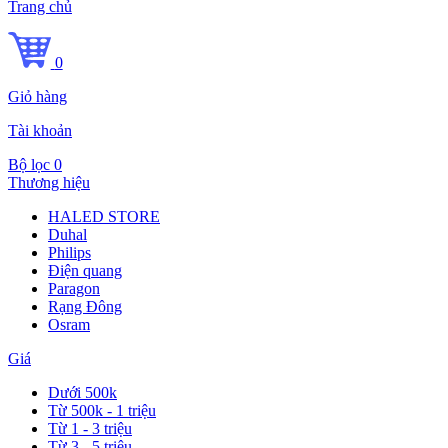
Trang chủ
0
Giỏ hàng
Tài khoản
Bộ lọc
0
Thương hiệu
HALED STORE
Duhal
Philips
Điện quang
Paragon
Rạng Đông
Osram
Giá
Dưới 500k
Từ 500k - 1 triệu
Từ 1 - 3 triệu
Từ 3 - 5 triệu