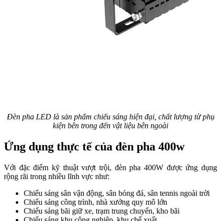
Đèn pha LED là sản phẩm chiếu sáng hiện đại, chất lượng từ phụ
kiện bên trong đến vật liệu bên ngoài
Ứng dụng thực tế của đèn pha 400w
Với đặc điểm kỹ thuật vượt trội, đèn pha 400W được ứng dụng
rộng rãi trong nhiều lĩnh vực như:
Chiếu sáng sân vận động, sân bóng đá, sân tennis ngoài trời
Chiếu sáng công trình, nhà xưởng quy mô lớn
Chiếu sáng bãi giữ xe, trạm trung chuyển, kho bãi
Chiếu sáng khu công nghiệp, khu chế xuất