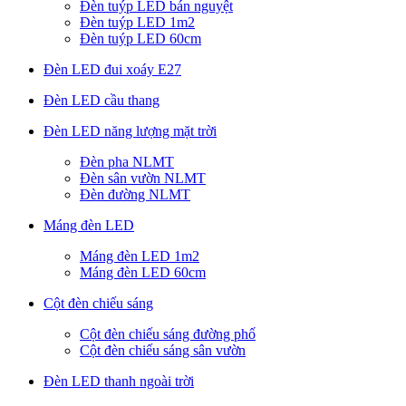
Đèn tuýp LED bán nguyệt
Đèn tuýp LED 1m2
Đèn tuýp LED 60cm
Đèn LED đui xoáy E27
Đèn LED cầu thang
Đèn LED năng lượng mặt trời
Đèn pha NLMT
Đèn sân vườn NLMT
Đèn đường NLMT
Máng đèn LED
Máng đèn LED 1m2
Máng đèn LED 60cm
Cột đèn chiếu sáng
Cột đèn chiếu sáng đường phố
Cột đèn chiếu sáng sân vườn
Đèn LED thanh ngoài trời