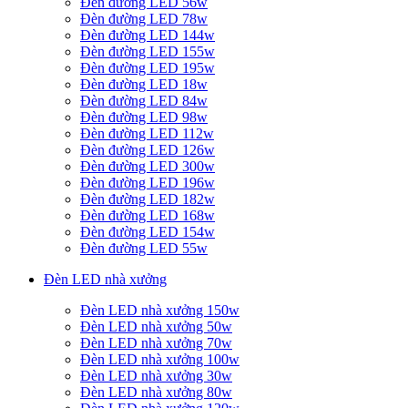
Đèn đường LED 56w
Đèn đường LED 78w
Đèn đường LED 144w
Đèn đường LED 155w
Đèn đường LED 195w
Đèn đường LED 18w
Đèn đường LED 84w
Đèn đường LED 98w
Đèn đường LED 112w
Đèn đường LED 126w
Đèn đường LED 300w
Đèn đường LED 196w
Đèn đường LED 182w
Đèn đường LED 168w
Đèn đường LED 154w
Đèn đường LED 55w
Đèn LED nhà xưởng
Đèn LED nhà xưởng 150w
Đèn LED nhà xưởng 50w
Đèn LED nhà xưởng 70w
Đèn LED nhà xưởng 100w
Đèn LED nhà xưởng 30w
Đèn LED nhà xưởng 80w