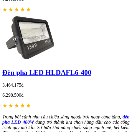
Đèn pha LED HLDAFL6-400
3.464.175đ
6.298.500đ
Trong bối cảnh nhu cầu chiếu sáng ngoài trời ngày càng tăng,
đèn
pha LED 400W
đang trở thành lựa chọn hàng đầu cho các công
trình quy mô lớn. Sở hữu khả năng chiếu sáng mạnh mẽ, tiết kiệm