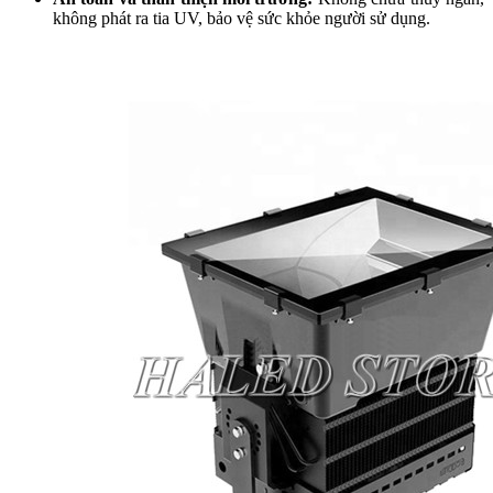
không phát ra tia UV, bảo vệ sức khỏe người sử dụng.