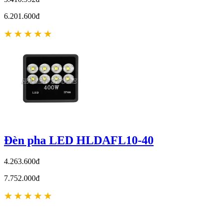
6.201.600đ
Đèn pha LED HLDAFL10-40
4.263.600đ
7.752.000đ