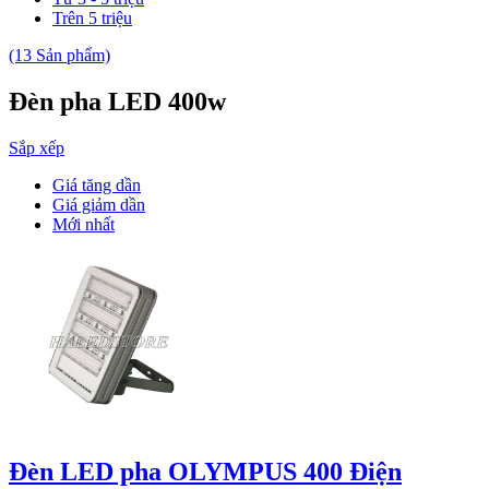
Trên 5 triệu
(13 Sản phẩm)
Đèn pha LED 400w
Sắp xếp
Giá tăng dần
Giá giảm dần
Mới nhất
Đèn LED pha OLYMPUS 400 Điện