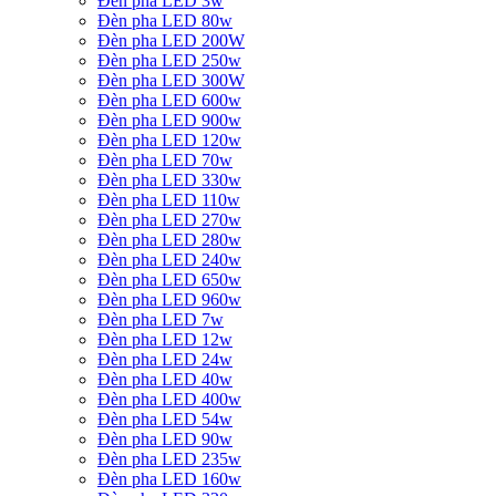
Đèn pha LED 3w
Đèn pha LED 80w
Đèn pha LED 200W
Đèn pha LED 250w
Đèn pha LED 300W
Đèn pha LED 600w
Đèn pha LED 900w
Đèn pha LED 120w
Đèn pha LED 70w
Đèn pha LED 330w
Đèn pha LED 110w
Đèn pha LED 270w
Đèn pha LED 280w
Đèn pha LED 240w
Đèn pha LED 650w
Đèn pha LED 960w
Đèn pha LED 7w
Đèn pha LED 12w
Đèn pha LED 24w
Đèn pha LED 40w
Đèn pha LED 400w
Đèn pha LED 54w
Đèn pha LED 90w
Đèn pha LED 235w
Đèn pha LED 160w