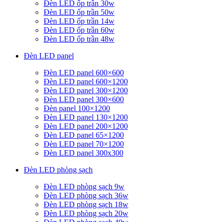
Đèn LED ốp trần 30w
Đèn LED ốp trần 50w
Đèn LED ốp trần 14w
Đèn LED ốp trần 60w
Đèn LED ốp trần 48w
Đèn LED panel
Đèn LED panel 600×600
Đèn LED panel 600×1200
Đèn LED panel 300×1200
Đèn LED panel 300×600
Đèn panel 100×1200
Đèn LED panel 130×1200
Đèn LED panel 200×1200
Đèn LED panel 65×1200
Đèn LED panel 70×1200
Đèn LED panel 300x300
Đèn LED phòng sạch
Đèn LED phòng sạch 9w
Đèn LED phòng sạch 36w
Đèn LED phòng sạch 18w
Đèn LED phòng sạch 20w