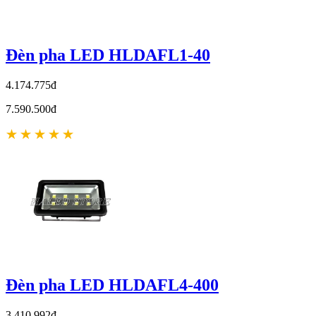
Đèn pha LED HLDAFL1-40
4.174.775đ
7.590.500đ
Đèn pha LED HLDAFL4-400
3.410.992đ