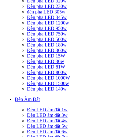
Đèn pha LED 320w
Đèn pha LED 230w
đèn pha LED 305w
Đèn pha LED 345w
Đèn pha LED 1200w
Đèn pha LED 950w
Đèn pha LED 750w
Đèn pha LED 500w
Đèn pha LED 180w
Đèn pha LED 360w
Đèn pha LED 15W
Đèn pha LED 36w
Đèn pha LED 81W
Đèn pha LED 800w
Đèn pha LED 1000W
Đèn pha LED 1500w
Đèn pha LED 140w
Đèn Âm Đất
Đèn LED âm đất 1w
Đèn LED âm đất 3w
Đèn LED âm đất 4w
Đèn LED âm đất 5w
Đèn LED âm đất 6w