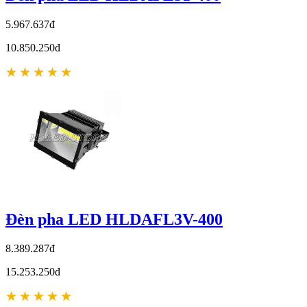
5.967.637đ
10.850.250đ
Đèn pha LED HLDAFL3V-400
8.389.287đ
15.253.250đ