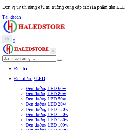
Đơn vị uy tín hàng đầu thị trường cung cấp các sản phẩm đèn LED
Tài khoản
0
Đèn led
Đèn đường LED
Đèn đường LED 60w
Đèn đường LED 80w
Đèn đường LED 50w
Đèn đường LED 20w
Đèn đường LED 120w
Đèn đường LED 150w
Đèn đường LED 180w
Đèn đường LED 100w