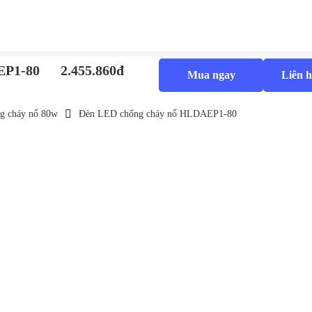
EP1-80
2.455.860đ
Mua ngay
Liên h
g cháy nổ 80w
Đèn LED chống cháy nổ HLDAEP1-80