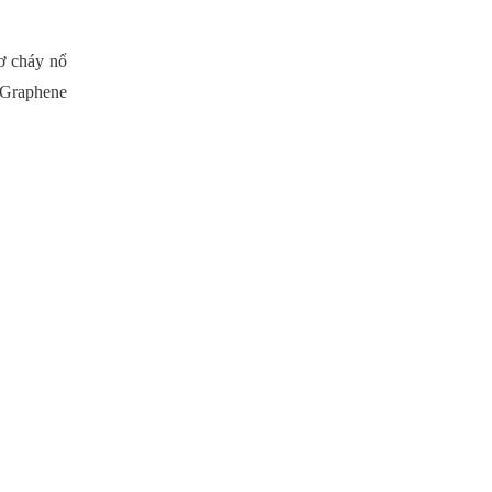
ơ cháy nổ
n Graphene