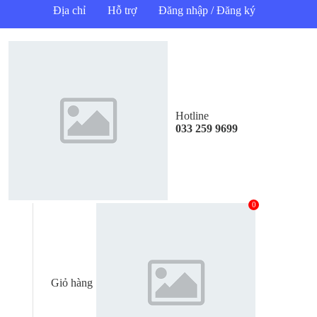
Địa chỉ
Hỗ trợ
Đăng nhập / Đăng ký
Hotline
033 259 9699
0
Giỏ hàng