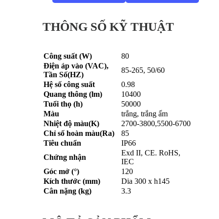
THÔNG SỐ KỸ THUẬT
Công suất (W)
80
Điện áp vào (VAC),
85-265, 50/60
Tần Số(HZ)
Hệ số công suất
0.98
Quang thông (lm)
10400
Tuổi thọ (h)
50000
Màu
trắng, trắng ấm
Nhiệt độ màu(K)
2700-3800,5500-6700
Chỉ số hoàn màu(Ra)
85
Tiêu chuẩn
IP66
Exd II, CE. RoHS,
Chứng nhận
IEC
Góc mở (°)
120
Kích thước (mm)
Dia 300 x h145
Cân nặng (kg)
3.3