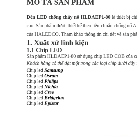
MÔ TẢ SẢN PHẨM
Đèn LED chống cháy nổ HLDAEP1-80
là thiết bị 
cao. Sản phẩm được thiết kế theo tiêu chuẩn chống nổ 
của HALEDCO. Tham khảo thông tin chi tiết về sản phẩm
1. Xuất xứ linh kiện
1.1 Chip LED
Sản phẩm HLDAEP1-80 sử dụng chip LED COB của các t
Khách hàng có thể đặt một trong các loại chip dưới đây 
Chip led
Samsung
Chip led
Osram
Chip led
Philips
Chip led
Nichia
Chip led
Cree
Chip led
Bridgelux
Chip led
Epistar