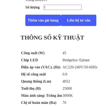
Số lượng
Thêm vào giỏ hàng
Liên hệ tư vấn
THÔNG SỐ KỸ THUẬT
Công suất (W)
45
Chip LED
Bridgelux/ Epistar
Điện áp vào (VAC), (Hz)
AC220-240V/50-60Hz
Hệ số công suất
0.9
Quang thông (Lm)
4052
Tuổi thọ (H)
25000
Màu ánh sáng: Trắng ấm
3000K
Chị số hoàn màu (Ra)
70