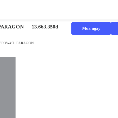
 PARAGON
13.663.350đ
Mua ngay
n PPOW45L PARAGON