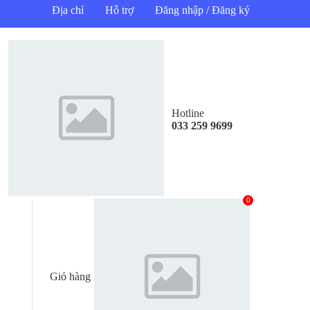
Địa chỉ
Hỗ trợ
Đăng nhập / Đăng ký
Hotline
033 259 9699
0
Giỏ hàng