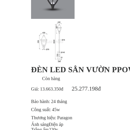
ĐÈN LED SÂN VƯỜN PP
Còn hàng
25.277.198đ
Giá:
13.663.350đ
Bảo hành:
24 tháng
Công suất:
45w
Thương hiệu:
Paragon
Ánh sáng
Điện áp
Trắng ấm
220v