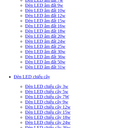
Đèn LED âm đất 7w
Đèn LED âm đất 9w
Đèn LED âm đất 10w
Đèn LED âm đất 12w
Đèn LED âm đất 15w
Đèn LED âm đất 16w
Đèn LED âm đất 18w
Đèn LED âm đất 20w
Đèn LED âm đất 24w
Đèn LED âm đất 25w
Đèn LED âm đất 30w
Đèn LED âm đất 36w
Đèn LED âm đất 50w
Đèn LED âm đất 31w
Đèn LED chiếu cây
Đèn LED chiếu cây 3w
Đèn LED chiếu cây 5w
Đèn LED chiếu cây 7W
Đèn LED chiếu cây 9w
Đèn LED chiếu cây 12w
Đèn LED chiếu cây 15w
Đèn LED chiếu cây 18w
Đèn LED chiếu cây 24w
Đèn LED chiếu cây 36w