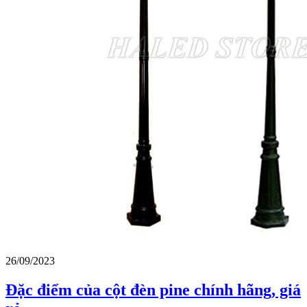
26/09/2023
Đặc điểm của cột đèn pine chính hãng, giá