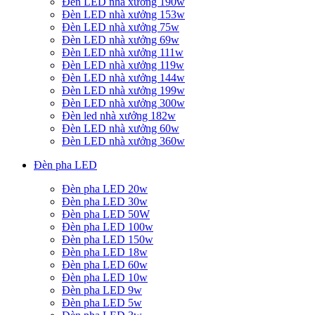
Đèn LED nhà xưởng 190w
Đèn LED nhà xưởng 153w
Đèn LED nhà xưởng 75w
Đèn LED nhà xưởng 69w
Đèn LED nhà xưởng 111w
Đèn LED nhà xưởng 119w
Đèn LED nhà xưởng 144w
Đèn LED nhà xưởng 199w
Đèn LED nhà xưởng 300w
Đèn led nhà xưởng 182w
Đèn LED nhà xưởng 60w
Đèn LED nhà xưởng 360w
Đèn pha LED
Đèn pha LED 20w
Đèn pha LED 30w
Đèn pha LED 50W
Đèn pha LED 100w
Đèn pha LED 150w
Đèn pha LED 18w
Đèn pha LED 60w
Đèn pha LED 10w
Đèn pha LED 9w
Đèn pha LED 5w