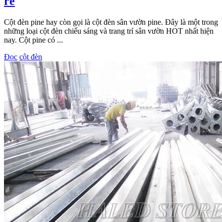
rẻ
Cột đèn pine hay còn gọi là cột đèn sân vườn pine. Đây là một trong
những loại cột đèn chiếu sáng và trang trí sân vườn HOT nhất hiện
nay. Cột pine có ...
Đọc
cột đèn