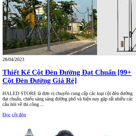
28/04/2023
Thiết Kế Cột Đèn Đường Đạt Chuẩn [99+
Cột Đèn Đường Giá Rẻ]
HALED STORE là đơn vị chuyên cung cấp các loại cột đèn đường
đạt chuẩn, chiếu sáng sáng đường phố và hiện nay gặp rất nhiều các
câu hỏi về thi công ...
Đọc
cột đèn