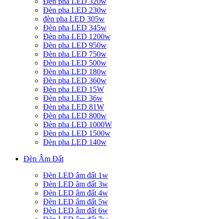
Đèn pha LED 320w
Đèn pha LED 230w
đèn pha LED 305w
Đèn pha LED 345w
Đèn pha LED 1200w
Đèn pha LED 950w
Đèn pha LED 750w
Đèn pha LED 500w
Đèn pha LED 180w
Đèn pha LED 360w
Đèn pha LED 15W
Đèn pha LED 36w
Đèn pha LED 81W
Đèn pha LED 800w
Đèn pha LED 1000W
Đèn pha LED 1500w
Đèn pha LED 140w
Đèn Âm Đất
Đèn LED âm đất 1w
Đèn LED âm đất 3w
Đèn LED âm đất 4w
Đèn LED âm đất 5w
Đèn LED âm đất 6w