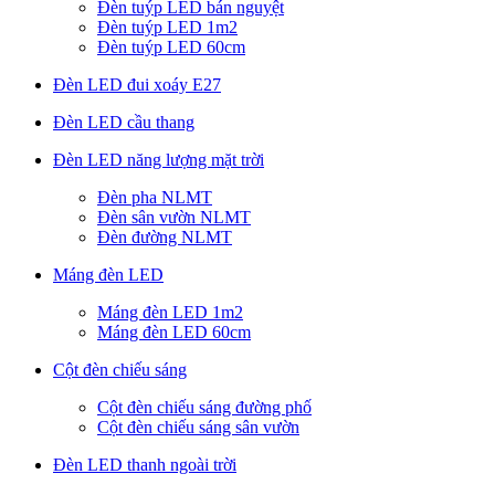
Đèn tuýp LED bán nguyệt
Đèn tuýp LED 1m2
Đèn tuýp LED 60cm
Đèn LED đui xoáy E27
Đèn LED cầu thang
Đèn LED năng lượng mặt trời
Đèn pha NLMT
Đèn sân vườn NLMT
Đèn đường NLMT
Máng đèn LED
Máng đèn LED 1m2
Máng đèn LED 60cm
Cột đèn chiếu sáng
Cột đèn chiếu sáng đường phố
Cột đèn chiếu sáng sân vườn
Đèn LED thanh ngoài trời