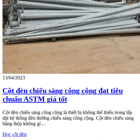
13/04/2023
Cột đèn chiếu sáng công cộng đạt tiêu
chuẩn ASTM giá tốt
Cột đèn chiếu sáng công cộng là thiết bị không thể thiếu trong lắp
đặt hệ thống đèn đường chiếu sáng công cộng. Cột đèn chiếu sáng
bằng thép không gỉ ...
Đọc
cột đèn