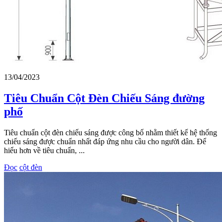
13/04/2023
Tiêu Chuẩn Cột Đèn Chiếu Sáng đường
phố
Tiêu chuẩn cột đèn chiếu sáng được công bố nhằm thiết kế hệ thống
chiếu sáng được chuẩn nhất đáp ứng nhu cầu cho người dân. Để
hiểu hơn về tiêu chuẩn, ...
Đọc
cột đèn