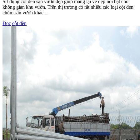
Sử dụng cột đèn sân vườn đẹp giúp mang lại vẻ đẹp nổi bật cho
không gian khu vườn. Trên thị trường có rất nhiều các loại cột đèn
chùm sân vườn khác ...
Đọc
cột đèn