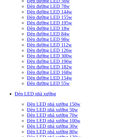
Đèn đường LED 56w
Đèn đường LED 78w
Đèn đường LED 144w
Đèn đường LED 155w
Đèn đường LED 195w
Đèn đường LED 18w
Đèn đường LED 84w
Đèn đường LED 98w
Đèn đường LED 112w
Đèn đường LED 126w
Đèn đường LED 300w
Đèn đường LED 196w
Đèn đường LED 182w
Đèn đường LED 168w
Đèn đường LED 154w
Đèn đường LED 55w
Đèn LED nhà xưởng
Đèn LED nhà xưởng 150w
Đèn LED nhà xưởng 50w
Đèn LED nhà xưởng 70w
Đèn LED nhà xưởng 100w
Đèn LED nhà xưởng 30w
Đèn LED nhà xưởng 80w