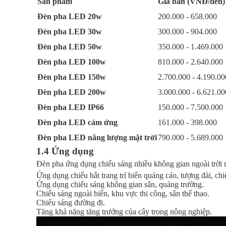
Sản phẩm
Giá bán (VNĐ/đèn)
Đèn pha LED 20w
200.000 - 658.000
Đèn pha LED 30w
300.000 - 904.000
Đèn pha LED 50w
350.000 - 1.469.000
Đèn pha LED 100w
810.000 - 2.640.000
Đèn pha LED 150w
2.700.000 - 4.190.00
Đèn pha LED 200w
3.000.000 - 6.621.00
Đèn pha LED IP66
150.000 - 7.500.000
Đèn pha LED cảm ứng
161.000 - 398.000
Đèn pha LED năng lượng mặt trời
790.000 - 5.689.000
1.4 Ứng dụng
Đèn pha ứng dụng chiếu sáng nhiều không gian ngoài trời 
Ứng dụng chiếu hắt trang trí biển quảng cáo, tượng đài, chiế
Ứng dụng chiếu sáng không gian sân, quảng trường.
Chiếu sáng ngoài biển, khu vực thi công, sân thể thao.
Chiếu sáng đường đi.
Tăng khả năng tăng trưởng của cây trong nông nghiệp.