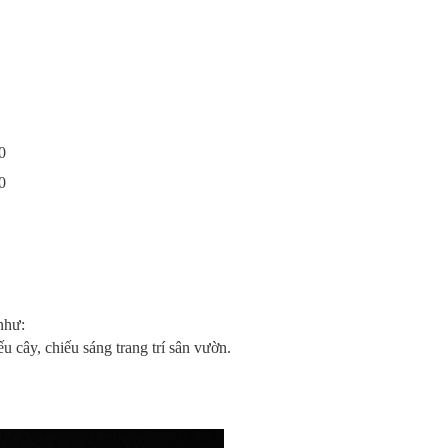
0
0
như:
u cây, chiếu sáng trang trí sân vườn.