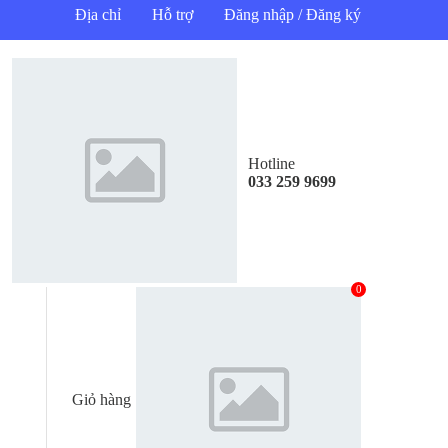
Địa chỉ
Hỗ trợ
Đăng nhập / Đăng ký
Hotline
033 259 9699
0
Giỏ hàng