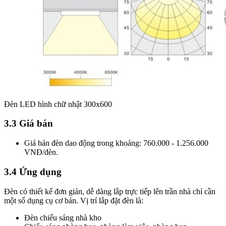
Đèn LED hình chữ nhật 300x600
3.3 Giá bán
Giá bán đèn dao động trong khoảng: 760.000 - 1.256.000
VNĐ/đèn.
3.4 Ứng dụng
Đèn có thiết kế đơn giản, dễ dàng lắp trực tiếp lên trần nhà chỉ cần
một số dụng cụ cơ bản. Vị trí lắp đặt đèn là:
Đèn chiếu sáng nhà kho