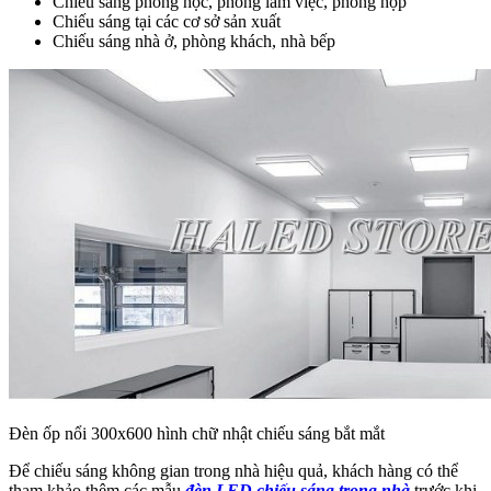
Chiếu sáng phòng học, phòng làm việc, phòng họp
Chiếu sáng tại các cơ sở sản xuất
Chiếu sáng nhà ở, phòng khách, nhà bếp
Đèn ốp nổi 300x600 hình chữ nhật chiếu sáng bắt mắt
Để chiếu sáng không gian trong nhà hiệu quả, khách hàng có thể
tham khảo thêm các mẫu
đèn LED chiếu sáng trong nhà
trước khi