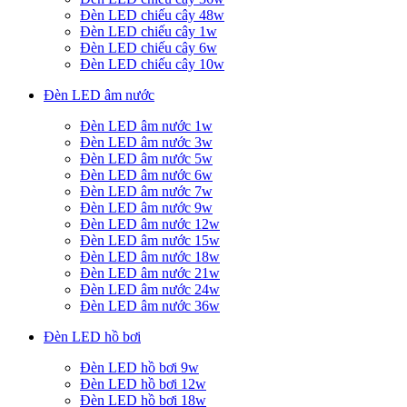
Đèn LED chiếu cây 48w
Đèn LED chiếu cây 1w
Đèn LED chiếu cây 6w
Đèn LED chiếu cây 10w
Đèn LED âm nước
Đèn LED âm nước 1w
Đèn LED âm nước 3w
Đèn LED âm nước 5w
Đèn LED âm nước 6w
Đèn LED âm nước 7w
Đèn LED âm nước 9w
Đèn LED âm nước 12w
Đèn LED âm nước 15w
Đèn LED âm nước 18w
Đèn LED âm nước 21w
Đèn LED âm nước 24w
Đèn LED âm nước 36w
Đèn LED hồ bơi
Đèn LED hồ bơi 9w
Đèn LED hồ bơi 12w
Đèn LED hồ bơi 18w