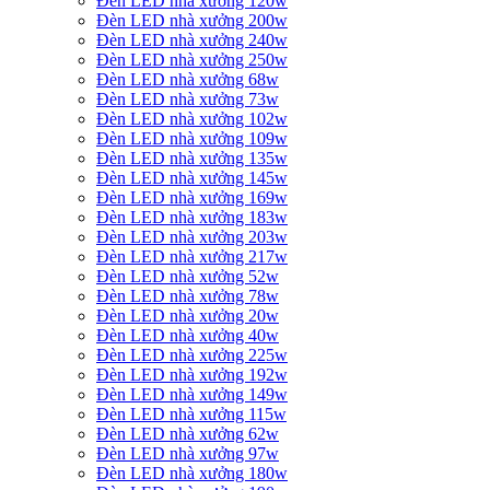
Đèn LED nhà xưởng 120w
Đèn LED nhà xưởng 200w
Đèn LED nhà xưởng 240w
Đèn LED nhà xưởng 250w
Đèn LED nhà xưởng 68w
Đèn LED nhà xưởng 73w
Đèn LED nhà xưởng 102w
Đèn LED nhà xưởng 109w
Đèn LED nhà xưởng 135w
Đèn LED nhà xưởng 145w
Đèn LED nhà xưởng 169w
Đèn LED nhà xưởng 183w
Đèn LED nhà xưởng 203w
Đèn LED nhà xưởng 217w
Đèn LED nhà xưởng 52w
Đèn LED nhà xưởng 78w
Đèn LED nhà xưởng 20w
Đèn LED nhà xưởng 40w
Đèn LED nhà xưởng 225w
Đèn LED nhà xưởng 192w
Đèn LED nhà xưởng 149w
Đèn LED nhà xưởng 115w
Đèn LED nhà xưởng 62w
Đèn LED nhà xưởng 97w
Đèn LED nhà xưởng 180w