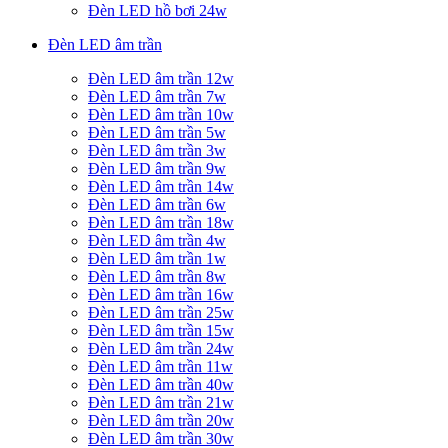
Đèn LED hồ bơi 24w
Đèn LED âm trần
Đèn LED âm trần 12w
Đèn LED âm trần 7w
Đèn LED âm trần 10w
Đèn LED âm trần 5w
Đèn LED âm trần 3w
Đèn LED âm trần 9w
Đèn LED âm trần 14w
Đèn LED âm trần 6w
Đèn LED âm trần 18w
Đèn LED âm trần 4w
Đèn LED âm trần 1w
Đèn LED âm trần 8w
Đèn LED âm trần 16w
Đèn LED âm trần 25w
Đèn LED âm trần 15w
Đèn LED âm trần 24w
Đèn LED âm trần 11w
Đèn LED âm trần 40w
Đèn LED âm trần 21w
Đèn LED âm trần 20w
Đèn LED âm trần 30w