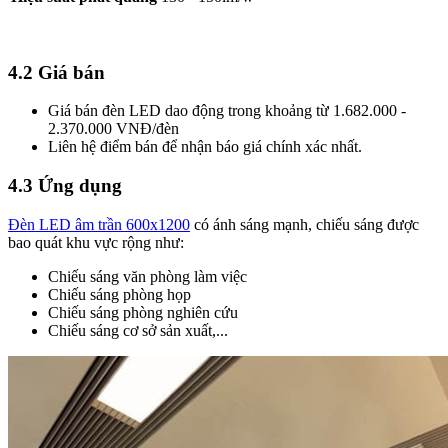
4.2 Giá bán
Giá bán đèn LED dao động trong khoảng từ 1.682.000 -
2.370.000 VNĐ/đèn
Liên hệ điểm bán để nhận báo giá chính xác nhất.
4.3 Ứng dụng
Đèn LED âm trần 600x1200
có ánh sáng mạnh, chiếu sáng được
bao quát khu vực rộng như:
Chiếu sáng văn phòng làm việc
Chiếu sáng phòng họp
Chiếu sáng phòng nghiên cứu
Chiếu sáng cơ sở sản xuất,...