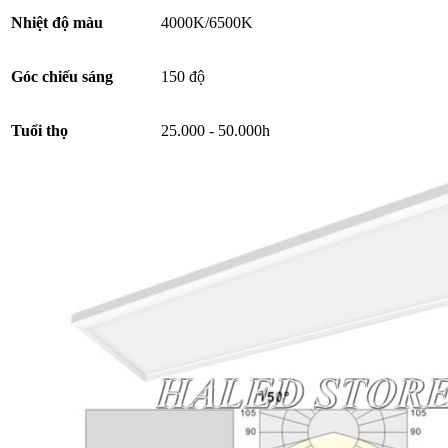
Nhiệt độ màu
4000K/6500K
Góc chiếu sáng
150 độ
Tuổi thọ
25.000 - 50.000h