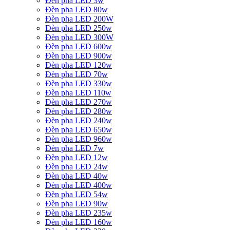
Đèn pha LED 3w
Đèn pha LED 80w
Đèn pha LED 200W
Đèn pha LED 250w
Đèn pha LED 300W
Đèn pha LED 600w
Đèn pha LED 900w
Đèn pha LED 120w
Đèn pha LED 70w
Đèn pha LED 330w
Đèn pha LED 110w
Đèn pha LED 270w
Đèn pha LED 280w
Đèn pha LED 240w
Đèn pha LED 650w
Đèn pha LED 960w
Đèn pha LED 7w
Đèn pha LED 12w
Đèn pha LED 24w
Đèn pha LED 40w
Đèn pha LED 400w
Đèn pha LED 54w
Đèn pha LED 90w
Đèn pha LED 235w
Đèn pha LED 160w