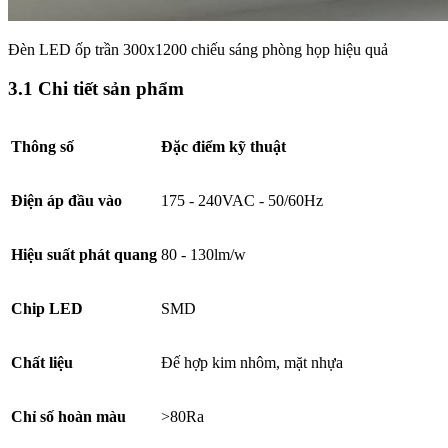
Đèn LED ốp trần 300x1200 chiếu sáng phòng họp hiệu quả
3.1 Chi tiết sản phẩm
Thông số
Đặc điểm kỹ thuật
Điện áp đầu vào
175 - 240VAC - 50/60Hz
Hiệu suất phát quang
80 - 130lm/w
Chip LED
SMD
Chất liệu
Đế hợp kim nhôm, mặt nhựa
Chỉ số hoàn màu
>80Ra