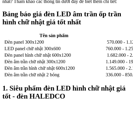
nhất? Tham khảo các thông tin dưới đây để biết thêm chi tiết:
Bảng báo giá đèn LED âm trần ốp trần
hình chữ nhật giá tốt nhất
Tên sản phẩm
Đèn panel 300x1200
570.000 - 1.
LED panel chữ nhật 300x600
760.000 - 1.2
Đèn panel hình chữ nhật 600x1200
1.682.000 - 
Đèn âm trần chữ nhật 300x1200
1.149.000 - 1
Đèn âm trần hình chữ nhật 600x1200
1.565.000 - 2
Đèn âm trần chữ nhật 2 bóng
336.000 - 85
1. Siêu phẩm đèn LED hình chữ nhật giá
tốt - đèn HALEDCO