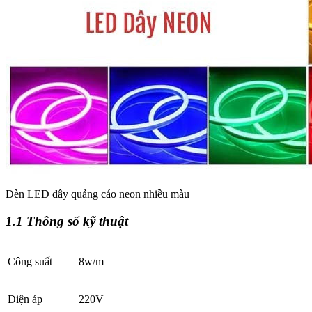
Đèn LED dây quảng cáo neon nhiều màu
1.1 Thông số kỹ thuật
Công suất
8w/m
Điện áp
220V