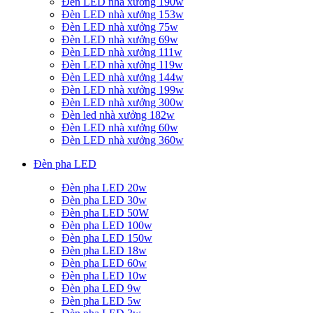
Đèn LED nhà xưởng 190w
Đèn LED nhà xưởng 153w
Đèn LED nhà xưởng 75w
Đèn LED nhà xưởng 69w
Đèn LED nhà xưởng 111w
Đèn LED nhà xưởng 119w
Đèn LED nhà xưởng 144w
Đèn LED nhà xưởng 199w
Đèn LED nhà xưởng 300w
Đèn led nhà xưởng 182w
Đèn LED nhà xưởng 60w
Đèn LED nhà xưởng 360w
Đèn pha LED
Đèn pha LED 20w
Đèn pha LED 30w
Đèn pha LED 50W
Đèn pha LED 100w
Đèn pha LED 150w
Đèn pha LED 18w
Đèn pha LED 60w
Đèn pha LED 10w
Đèn pha LED 9w
Đèn pha LED 5w