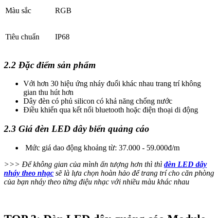
Màu sắc
RGB
Tiêu chuẩn
IP68
2.2 Đặc điểm sản phẩm
Với hơn 30 hiệu ứng nháy đuổi khác nhau trang trí không
gian thu hút hơn
Dây đèn có phủ silicon có khả năng chống nước
Điều khiển qua kết nối bluetooth hoặc điện thoại di động
2.3 Giá đèn LED dây biển quảng cáo
Mức giá dao động khoảng từ: 37.000 - 59.000đ/m
>>> Để không gian của mình ấn tượng hơn thì thì
đèn LED dây
nháy theo nhạc
sẽ là lựa chọn hoàn hảo để trang trí cho căn phòng
của bạn nháy theo từng điệu nhạc với nhiều màu khác nhau