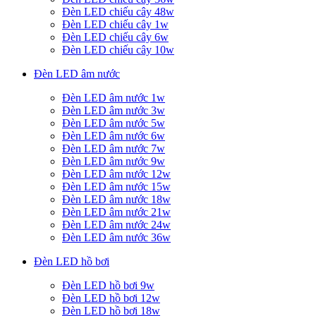
Đèn LED chiếu cây 48w
Đèn LED chiếu cây 1w
Đèn LED chiếu cây 6w
Đèn LED chiếu cây 10w
Đèn LED âm nước
Đèn LED âm nước 1w
Đèn LED âm nước 3w
Đèn LED âm nước 5w
Đèn LED âm nước 6w
Đèn LED âm nước 7w
Đèn LED âm nước 9w
Đèn LED âm nước 12w
Đèn LED âm nước 15w
Đèn LED âm nước 18w
Đèn LED âm nước 21w
Đèn LED âm nước 24w
Đèn LED âm nước 36w
Đèn LED hồ bơi
Đèn LED hồ bơi 9w
Đèn LED hồ bơi 12w
Đèn LED hồ bơi 18w