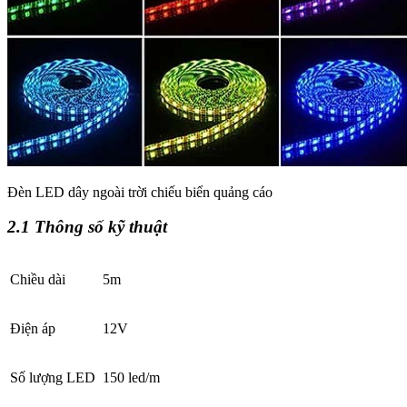
Đèn LED dây ngoài trời chiếu biển quảng cáo
2.1 Thông số kỹ thuật
Chiều dài
5m
Điện áp
12V
Số lượng LED
150 led/m