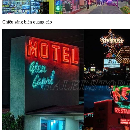
Chiếu sáng biển quảng cáo