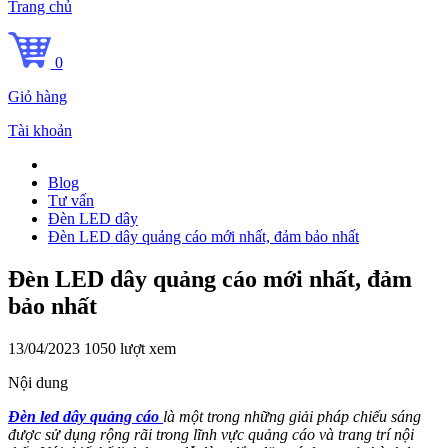
Trang chủ
0
Giỏ hàng
Tài khoản
Blog
Tư vấn
Đèn LED dây
Đèn LED dây quảng cáo mới nhất, đảm bảo nhất
Đèn LED dây quảng cáo mới nhất, đảm
bảo nhất
13/04/2023
1050 lượt xem
Nội dung
Đèn led dây quảng cáo
là một trong những giải pháp chiếu sáng
được sử dụng rộng rãi trong lĩnh vực quảng cáo và trang trí nội