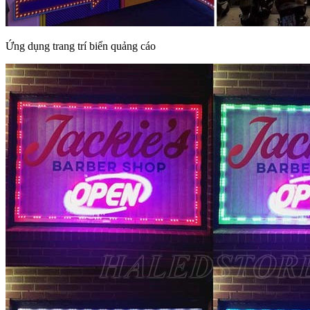
Ứng dụng trang trí biển quảng cáo