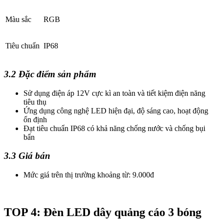
Màu sắc
RGB
Tiêu chuẩn
IP68
3.2 Đặc điểm sản phẩm
Sử dụng điện áp 12V cực kì an toàn và tiết kiệm điện năng
tiêu thụ
Ứng dụng công nghệ LED hiện đại, độ sáng cao, hoạt động
ổn định
Đạt tiêu chuẩn IP68 có khả năng chống nước và chống bụi
bẩn
3.3 Giá bán
Mức giá trên thị trường khoảng từ: 9.000đ
TOP 4: Đèn LED dây quảng cáo 3 bóng