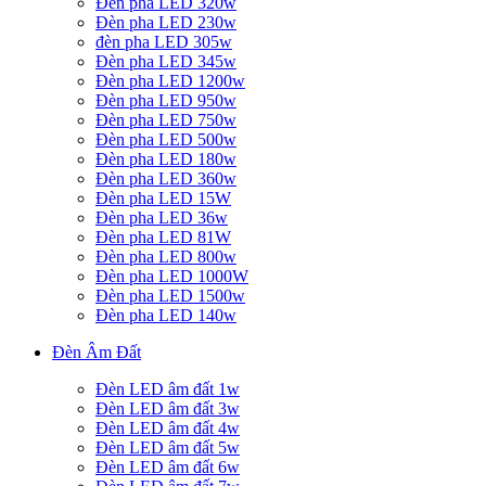
Đèn pha LED 320w
Đèn pha LED 230w
đèn pha LED 305w
Đèn pha LED 345w
Đèn pha LED 1200w
Đèn pha LED 950w
Đèn pha LED 750w
Đèn pha LED 500w
Đèn pha LED 180w
Đèn pha LED 360w
Đèn pha LED 15W
Đèn pha LED 36w
Đèn pha LED 81W
Đèn pha LED 800w
Đèn pha LED 1000W
Đèn pha LED 1500w
Đèn pha LED 140w
Đèn Âm Đất
Đèn LED âm đất 1w
Đèn LED âm đất 3w
Đèn LED âm đất 4w
Đèn LED âm đất 5w
Đèn LED âm đất 6w