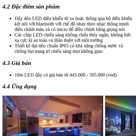
4.2 Đặc điểm sản phẩm
Dây đèn LED điều khiển từ xa hoặc thông qua bộ điều khiển
kết nối với bluetooth với chế độ nháy theo nhạc thông minh
điều chỉnh màu và có micro để điều chỉnh bằng giọng nói
Các chip LED chiếu sáng không chứa thủy ngân, không bức
xạ cực kì an toàn và thân thiện với môi trường
Thiết kế đạt tiêu chuẩn IP65 có khả năng chống nước và
chống bụi trang trí chiếu sáng mọi không gian
4.3 Giá bán
10m LED dây có giá bán từ 445.000 - 505.000 (vnđ)
4.4 Ứng dụng