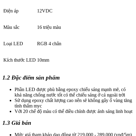
Điện áp
12VDC
Màu sắc
16 triệu màu
Loại LED
RGB 4 chân
Kích thước LED
10mm
1.2 Đặc điểm sản phẩm
Phần LED được phù bằng epoxy chiếu sáng mạnh mẽ, có
khả năng chống nước tốt có thể chiếu sáng ở cả ngoài trời
Sử dụng epoxy chất lượng cao nên sẽ không gây ố vàng tăng
tính thẩm myc
Với 20 chế độ màu có thể điều chỉnh được ánh sáng linh hoạt
1.3 Giá bán
Mức giá tham khảo dao động từ 219.000 - 289.000 (vnđ/5m)