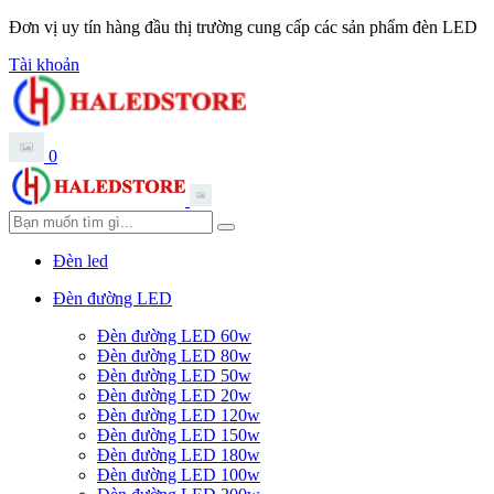
Đơn vị uy tín hàng đầu thị trường cung cấp các sản phẩm đèn LED
Tài khoản
0
Đèn led
Đèn đường LED
Đèn đường LED 60w
Đèn đường LED 80w
Đèn đường LED 50w
Đèn đường LED 20w
Đèn đường LED 120w
Đèn đường LED 150w
Đèn đường LED 180w
Đèn đường LED 100w