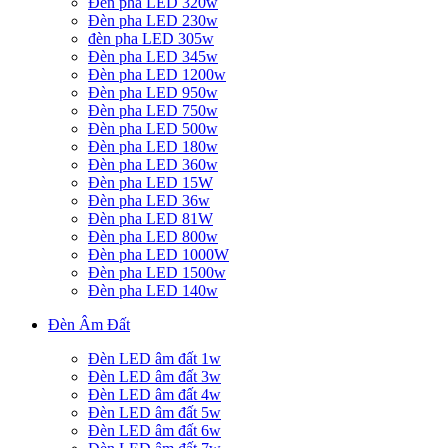
Đèn pha LED 320w
Đèn pha LED 230w
đèn pha LED 305w
Đèn pha LED 345w
Đèn pha LED 1200w
Đèn pha LED 950w
Đèn pha LED 750w
Đèn pha LED 500w
Đèn pha LED 180w
Đèn pha LED 360w
Đèn pha LED 15W
Đèn pha LED 36w
Đèn pha LED 81W
Đèn pha LED 800w
Đèn pha LED 1000W
Đèn pha LED 1500w
Đèn pha LED 140w
Đèn Âm Đất
Đèn LED âm đất 1w
Đèn LED âm đất 3w
Đèn LED âm đất 4w
Đèn LED âm đất 5w
Đèn LED âm đất 6w