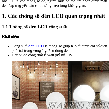
nhau. Dựa vào thông số đó, người mua có thể lựa chọn được mẫu
đèn đáp ứng yêu cầu chiếu sáng theo từng không gian.
1. Các thông số đèn LED quan trọng nhất
1.1 Thông số đèn LED công suất
Khái niệm
Công suất
đèn LED
là thông số giúp ta biết được chỉ số điện
phải trả trong vòng 1 giờ sử dụng đèn.
Đơn vị đo công suất là watt (ký hiệu W).