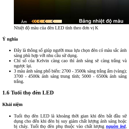
Nhiệt độ màu của đèn LED tính theo đơn vị K
Ý nghĩa
Đây là thông số giúp người mua lựa chọn đèn có màu sắc ánh
sáng phù hợp với nhu cầu sử dụng.
Chỉ số của Kelvin càng cao thì ánh sáng sẽ càng trắng và
ngược lại.
3 màu ánh sáng phổ biến: 2700 - 3500k sáng trắng ấm (vàng);
3700 - 4500k ánh sáng trung tính; 5000 - 6500k ánh sáng
trắng.
1.6 Tuổi thọ đèn LED
Khái niệm
Tuổi thọ đèn LED là khoảng thời gian khi đèn bắt đầu sử
dụng cho đến khi đèn bị suy giảm chất lượng ánh sáng hoặc
bị cháy. Tuổi thọ đèn phụ thuộc vào chất lượng
nguồn led
,