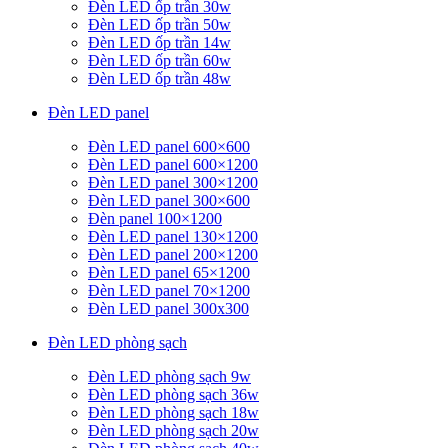
Đèn LED ốp trần 30w
Đèn LED ốp trần 50w
Đèn LED ốp trần 14w
Đèn LED ốp trần 60w
Đèn LED ốp trần 48w
Đèn LED panel
Đèn LED panel 600×600
Đèn LED panel 600×1200
Đèn LED panel 300×1200
Đèn LED panel 300×600
Đèn panel 100×1200
Đèn LED panel 130×1200
Đèn LED panel 200×1200
Đèn LED panel 65×1200
Đèn LED panel 70×1200
Đèn LED panel 300x300
Đèn LED phòng sạch
Đèn LED phòng sạch 9w
Đèn LED phòng sạch 36w
Đèn LED phòng sạch 18w
Đèn LED phòng sạch 20w