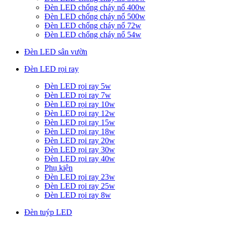
Đèn LED chống cháy nổ 400w
Đèn LED chống cháy nổ 500w
Đèn LED chống cháy nổ 72w
Đèn LED chống cháy nổ 54w
Đèn LED sân vườn
Đèn LED rọi ray
Đèn LED rọi ray 5w
Đèn LED rọi ray 7w
Đèn LED rọi ray 10w
Đèn LED rọi ray 12w
Đèn LED rọi ray 15w
Đèn LED rọi ray 18w
Đèn LED rọi ray 20w
Đèn LED rọi ray 30w
Đèn LED rọi ray 40w
Phụ kiện
Đèn LED rọi ray 23w
Đèn LED rọi ray 25w
Đèn LED rọi ray 8w
Đèn tuýp LED