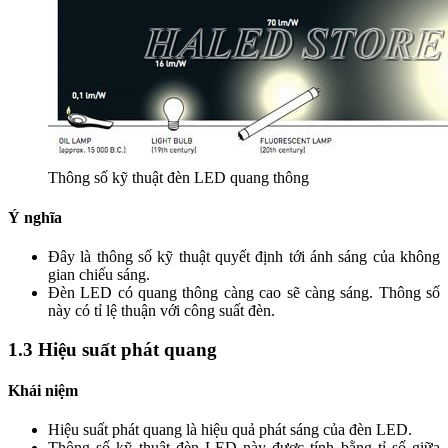
Thông số kỹ thuật đèn LED quang thông
Ý nghĩa
Đây là thông số kỹ thuật quyết định tới ánh sáng của không
gian chiếu sáng.
Đèn LED có quang thông càng cao sẽ càng sáng. Thông số
này có tỉ lệ thuận với công suất đèn.
1.3 Hiệu suất phát quang
Khái niệm
Hiệu suất phát quang là hiệu quả phát sáng của đèn LED.
Thông số kỹ thuật đèn LED này được tính bằng tỉ số giữa