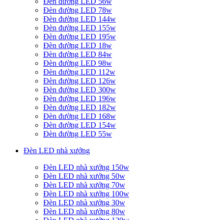
Đèn đường LED 56w
Đèn đường LED 78w
Đèn đường LED 144w
Đèn đường LED 155w
Đèn đường LED 195w
Đèn đường LED 18w
Đèn đường LED 84w
Đèn đường LED 98w
Đèn đường LED 112w
Đèn đường LED 126w
Đèn đường LED 300w
Đèn đường LED 196w
Đèn đường LED 182w
Đèn đường LED 168w
Đèn đường LED 154w
Đèn đường LED 55w
Đèn LED nhà xưởng
Đèn LED nhà xưởng 150w
Đèn LED nhà xưởng 50w
Đèn LED nhà xưởng 70w
Đèn LED nhà xưởng 100w
Đèn LED nhà xưởng 30w
Đèn LED nhà xưởng 80w