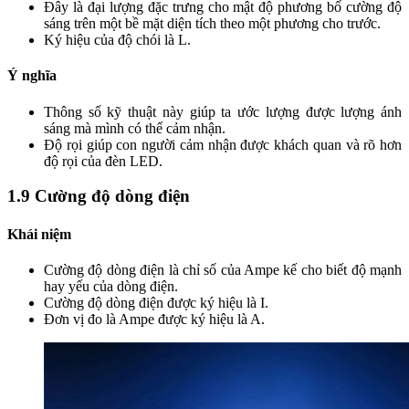
Đây là đại lượng đặc trưng cho mật độ phương bố cường độ
sáng trên một bề mặt diện tích theo một phương cho trước.
Ký hiệu của độ chói là L.
Ý nghĩa
Thông số kỹ thuật này giúp ta ước lượng được lượng ánh
sáng mà mình có thể cảm nhận.
Độ rọi giúp con người cảm nhận được khách quan và rõ hơn
độ rọi của đèn LED.
1.9 Cường độ dòng điện
Khái niệm
Cường độ dòng điện là chỉ số của Ampe kế cho biết độ mạnh
hay yếu của dòng điện.
Cường độ dòng điện được ký hiệu là I.
Đơn vị đo là Ampe được ký hiệu là A.