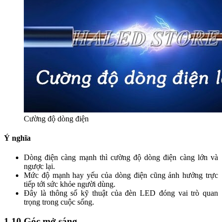
Cường độ dòng điện
Ý nghĩa
Dòng điện càng mạnh thì cường độ dòng điện càng lớn và
ngược lại.
Mức độ mạnh hay yếu của dòng điện cũng ảnh hưởng trực
tiếp tới sức khỏe người dùng.
Đây là thông số kỹ thuật của đèn LED đóng vai trò quan
trọng trong cuộc sống.
1.10 Góc mở sáng