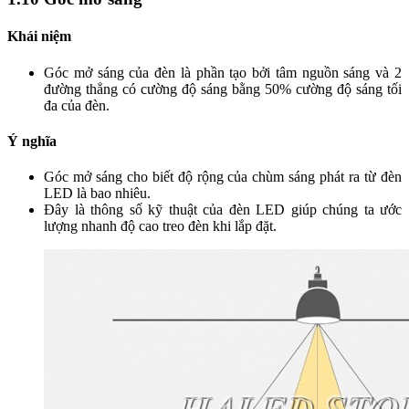
Khái niệm
Góc mở sáng của đèn là phần tạo bởi tâm nguồn sáng và 2
đường thẳng có cường độ sáng bằng 50% cường độ sáng tối
đa của đèn.
Ý nghĩa
Góc mở sáng cho biết độ rộng của chùm sáng phát ra từ đèn
LED là bao nhiêu.
Đây là thông số kỹ thuật của đèn LED giúp chúng ta ước
lượng nhanh độ cao treo đèn khi lắp đặt.