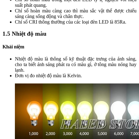
suất phát quang.
Chỉ số hoàn màu càng cao thì màu sắc vật thể được chiếu
sáng càng sống động và chân thực.
Chỉ số CRI thông thường của các loại đèn LED là 85Ra.
1.5 Nhiệt độ màu
Khái niệm
Nhiệt độ màu là thông số kỹ thuật đặc trưng của ánh sáng,
cho ta biết ánh sáng phát ra có màu gì, ở tông màu nóng hay
lạnh.
Đơn vị đo nhiệt độ màu là Kelvin.