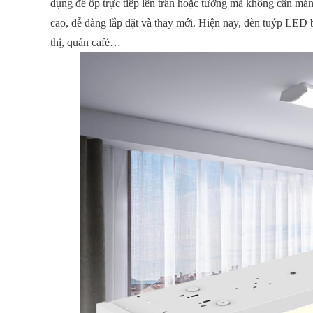
dụng để ốp trực tiếp lên trần hoặc tường mà không cần má
cao, dễ dàng lắp đặt và thay mới. Hiện nay, đèn tuýp LED
thị, quán café…