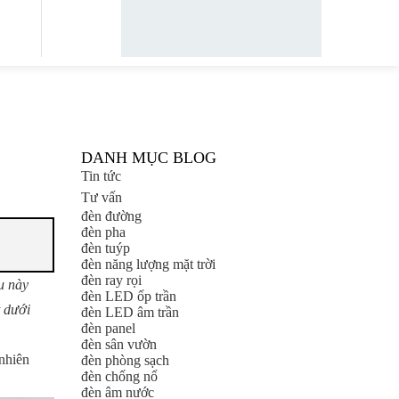
DANH MỤC BLOG
Tin tức
Tư vấn
đèn đường
đèn pha
đèn tuýp
đèn năng lượng mặt trời
đèn ray rọi
u này
đèn LED ốp trần
t dưới
đèn LED âm trần
đèn panel
đèn sân vườn
nhiên
đèn phòng sạch
đèn chống nổ
đèn âm nước