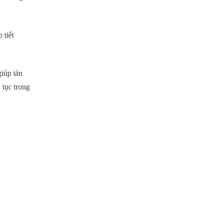
 tiết
iúp tản
 tục trong