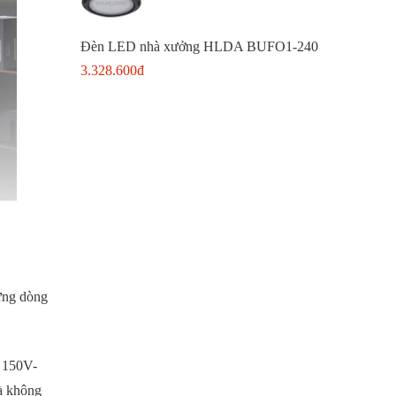
Đèn LED nhà xưởng HLDA BUFO1-240
3.328.600đ
hững dòng
ừ 150V-
và không