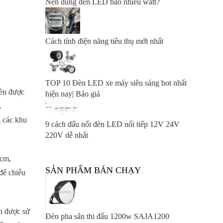
Nên dùng đèn LED bao nhiêu watt?
Cách tính điện năng tiêu thụ mới nhất
TOP 10 Đèn LED xe máy siêu sáng hot nhất
Đèn được
hiện nay| Báo giá
u.
g các khu
9 cách đấu nối đèn LED nối tiếp 12V 24V
220V dễ nhất
0cm,
SẢN PHẨM BÁN CHẠY
để chiếu
n được sử
Đèn pha sân thi đấu 1200w SAJA1200