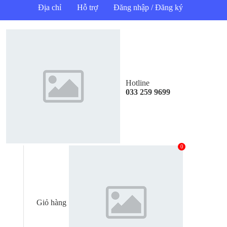
Địa chỉ
Hỗ trợ
Đăng nhập / Đăng ký
Hotline
033 259 9699
0
Giỏ hàng