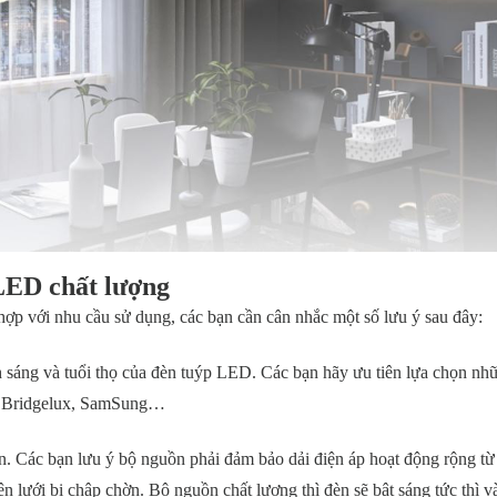
LED chất lượng
hợp với nhu cầu sử dụng, các bạn cần cân nhắc một số lưu ý sau đây:
 sáng và tuổi thọ của đèn tuýp LED. Các bạn hãy ưu tiên lựa chọn n
m, Bridgelux, SamSung…
èn. Các bạn lưu ý bộ nguồn phải đảm bảo dải điện áp hoạt động rộng t
n lưới bị chập chờn. Bộ nguồn chất lượng thì đèn sẽ bật sáng tức thì 