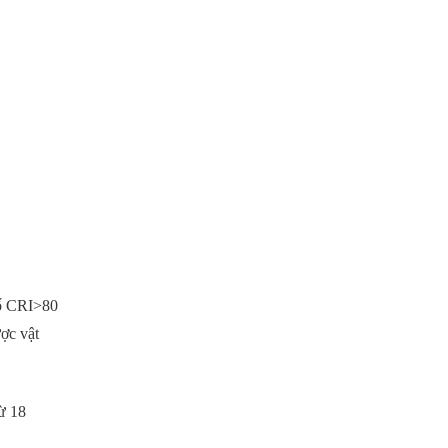
số CRI>80
ược vật
ừ 18