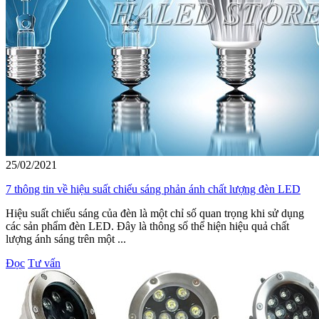
25/02/2021
7 thông tin về hiệu suất chiếu sáng phản ánh chất lượng đèn LED
Hiệu suất chiếu sáng của đèn là một chỉ số quan trọng khi sử dụng
các sản phẩm đèn LED. Đây là thông số thể hiện hiệu quả chất
lượng ánh sáng trên một ...
Đọc
Tư vấn