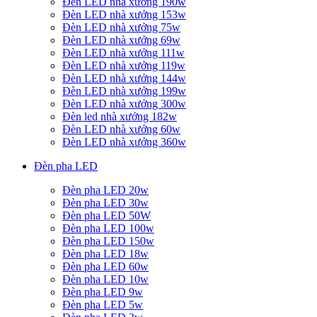
Đèn LED nhà xưởng 190w
Đèn LED nhà xưởng 153w
Đèn LED nhà xưởng 75w
Đèn LED nhà xưởng 69w
Đèn LED nhà xưởng 111w
Đèn LED nhà xưởng 119w
Đèn LED nhà xưởng 144w
Đèn LED nhà xưởng 199w
Đèn LED nhà xưởng 300w
Đèn led nhà xưởng 182w
Đèn LED nhà xưởng 60w
Đèn LED nhà xưởng 360w
Đèn pha LED
Đèn pha LED 20w
Đèn pha LED 30w
Đèn pha LED 50W
Đèn pha LED 100w
Đèn pha LED 150w
Đèn pha LED 18w
Đèn pha LED 60w
Đèn pha LED 10w
Đèn pha LED 9w
Đèn pha LED 5w