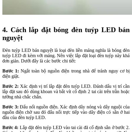
4. Cách lắp đặt bóng đèn tuýp LED bán
nguyệt
Đèn tuýp LED bán nguyệt là loại đèn liền máng nghĩa là bóng đèn
tuýp LED đi kèm với máng. Nên việc lắp đặt loại đèn tuýp này khá
đơn giản. Dưới đây là các bước chi tiết:
Bước 1:
Ngắt toàn bộ nguồn điện trong nhà để tránh nguy cơ bị
điện giật.
Bước 2:
Xác định vị trí lắp đặt đèn tuýp LED. Đánh dấu vị trí cần
lắp đặt sau đó dùng khoan và bắt vít cố định 2 tai cài trên trần hoặc
tường nhà chắc chắn.
Bước 3:
Đấu nối nguồn điện. Xác định dây nóng và dây nguội của
nguồn điện chờ sau đó đấu nối trực tiếp vào dây điện có sẵn ở hai
đầu của đèn tuýp LED.
Bước 4:
Lắp đặt đèn tuýp LED vào tai cài đã cố định sẵn ở bước 2.