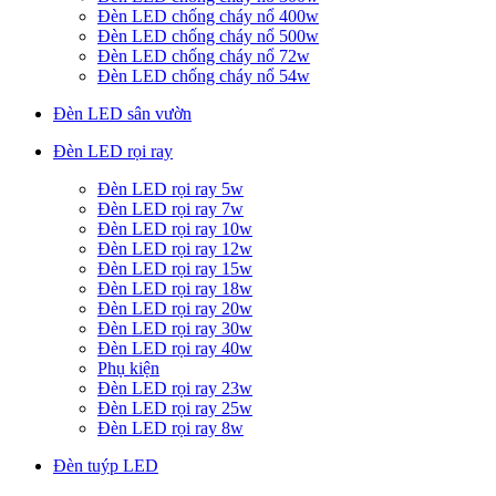
Đèn LED chống cháy nổ 400w
Đèn LED chống cháy nổ 500w
Đèn LED chống cháy nổ 72w
Đèn LED chống cháy nổ 54w
Đèn LED sân vườn
Đèn LED rọi ray
Đèn LED rọi ray 5w
Đèn LED rọi ray 7w
Đèn LED rọi ray 10w
Đèn LED rọi ray 12w
Đèn LED rọi ray 15w
Đèn LED rọi ray 18w
Đèn LED rọi ray 20w
Đèn LED rọi ray 30w
Đèn LED rọi ray 40w
Phụ kiện
Đèn LED rọi ray 23w
Đèn LED rọi ray 25w
Đèn LED rọi ray 8w
Đèn tuýp LED