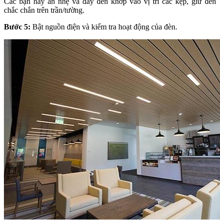
Các bạn hãy ấn nhẹ và đẩy đèn khớp vào vị trí các kẹp, giữ đèn
chắc chắn trên trần/tường.
Bước 5:
Bật nguồn điện và kiểm tra hoạt động của đèn.