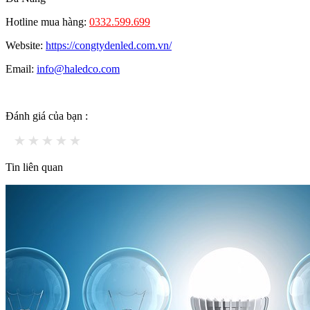
Hotline mua hàng:
0332.599.699
Website:
https://congtydenled.com.vn/
Email:
info@haledco.com
Đánh giá của bạn :
Tin liên quan