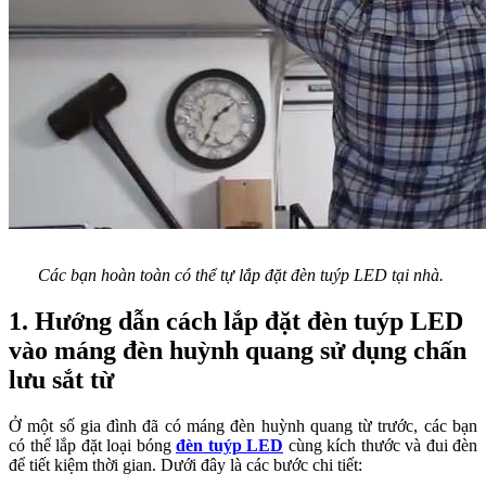
Các bạn hoàn toàn có thể tự lắp đặt đèn tuýp LED tại nhà.
1. Hướng dẫn cách lắp đặt đèn tuýp LED
vào máng đèn huỳnh quang sử dụng chấn
lưu sắt từ
Ở một số gia đình đã có máng đèn huỳnh quang từ trước, các bạn
có thể lắp đặt loại bóng
đèn tuýp LED
cùng kích thước và đui đèn
để tiết kiệm thời gian. Dưới đây là các bước chi tiết: