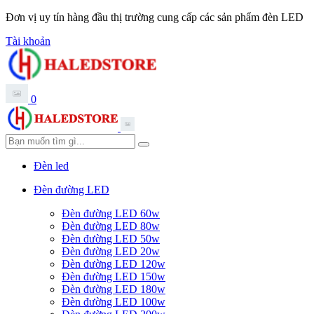
Đơn vị uy tín hàng đầu thị trường cung cấp các sản phẩm đèn LED
Tài khoản
0
Đèn led
Đèn đường LED
Đèn đường LED 60w
Đèn đường LED 80w
Đèn đường LED 50w
Đèn đường LED 20w
Đèn đường LED 120w
Đèn đường LED 150w
Đèn đường LED 180w
Đèn đường LED 100w