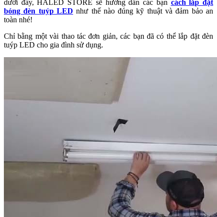
dưới đây, HALED STORE sẽ hướng dẫn các bạn
cách lắp đặt
bóng đèn tuýp LED
như thế nào đúng kỹ thuật và đảm bảo an
toàn nhé!
Chỉ bằng một vài thao tác đơn giản, các bạn đã có thể lắp đặt đèn
tuýp LED cho gia đình sử dụng.