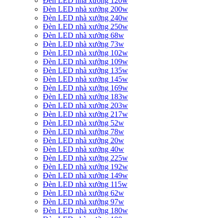
Đèn LED nhà xưởng 120w
Đèn LED nhà xưởng 200w
Đèn LED nhà xưởng 240w
Đèn LED nhà xưởng 250w
Đèn LED nhà xưởng 68w
Đèn LED nhà xưởng 73w
Đèn LED nhà xưởng 102w
Đèn LED nhà xưởng 109w
Đèn LED nhà xưởng 135w
Đèn LED nhà xưởng 145w
Đèn LED nhà xưởng 169w
Đèn LED nhà xưởng 183w
Đèn LED nhà xưởng 203w
Đèn LED nhà xưởng 217w
Đèn LED nhà xưởng 52w
Đèn LED nhà xưởng 78w
Đèn LED nhà xưởng 20w
Đèn LED nhà xưởng 40w
Đèn LED nhà xưởng 225w
Đèn LED nhà xưởng 192w
Đèn LED nhà xưởng 149w
Đèn LED nhà xưởng 115w
Đèn LED nhà xưởng 62w
Đèn LED nhà xưởng 97w
Đèn LED nhà xưởng 180w