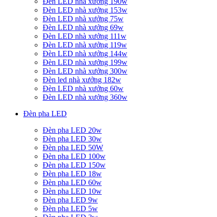
Đèn LED nhà xưởng 190w
Đèn LED nhà xưởng 153w
Đèn LED nhà xưởng 75w
Đèn LED nhà xưởng 69w
Đèn LED nhà xưởng 111w
Đèn LED nhà xưởng 119w
Đèn LED nhà xưởng 144w
Đèn LED nhà xưởng 199w
Đèn LED nhà xưởng 300w
Đèn led nhà xưởng 182w
Đèn LED nhà xưởng 60w
Đèn LED nhà xưởng 360w
Đèn pha LED
Đèn pha LED 20w
Đèn pha LED 30w
Đèn pha LED 50W
Đèn pha LED 100w
Đèn pha LED 150w
Đèn pha LED 18w
Đèn pha LED 60w
Đèn pha LED 10w
Đèn pha LED 9w
Đèn pha LED 5w