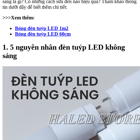
sáng là gì? Có những cách sửa đèn nào hiệu quả? Tham khảo thông
tin dưới đây để biết thêm chi tiết:
>>>Xem thêm:
Bóng đèn tuýp LED 1m2
Bóng đèn tuýp LED 60cm
1. 5 nguyên nhân đèn tuýp LED không
sáng