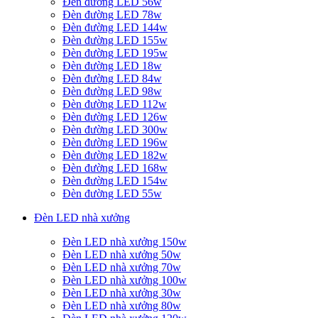
Đèn đường LED 56w
Đèn đường LED 78w
Đèn đường LED 144w
Đèn đường LED 155w
Đèn đường LED 195w
Đèn đường LED 18w
Đèn đường LED 84w
Đèn đường LED 98w
Đèn đường LED 112w
Đèn đường LED 126w
Đèn đường LED 300w
Đèn đường LED 196w
Đèn đường LED 182w
Đèn đường LED 168w
Đèn đường LED 154w
Đèn đường LED 55w
Đèn LED nhà xưởng
Đèn LED nhà xưởng 150w
Đèn LED nhà xưởng 50w
Đèn LED nhà xưởng 70w
Đèn LED nhà xưởng 100w
Đèn LED nhà xưởng 30w
Đèn LED nhà xưởng 80w