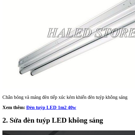
Chân bóng và máng đèn tiếp xúc kém khiến đèn tuýp không sáng
Xem thêm:
Đèn tuýp LED 1m2 40w
2. Sửa đèn tuýp LED không sáng