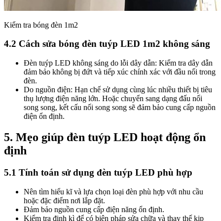
Kiểm tra bóng đèn 1m2
4.2 Cách sửa bóng đèn tuýp LED 1m2 không sáng
Đèn tuýp LED không sáng do lỗi dây dẫn: Kiểm tra dây dẫn
đảm bảo không bị đứt và tiếp xúc chính xác với đầu nối trong
đèn.
Do nguồn điện: Hạn chế sử dụng cùng lúc nhiều thiết bị tiêu
thụ lượng điện năng lớn. Hoặc chuyển sang dạng đấu nối
song song, kết cấu nối song song sẽ đảm bảo cung cấp nguồn
điện ổn định.
5. Mẹo giúp đèn tuýp LED hoạt động ổn
định
5.1 Tính toán sử dụng đèn tuýp LED phù hợp
Nên tìm hiểu kĩ và lựa chọn loại đèn phù hợp với nhu cầu
hoặc đặc điểm nơi lắp đặt.
Đảm bảo nguồn cung cấp điện năng ổn định.
Kiểm tra định kì để có biện pháp sửa chữa và thay thế kịp