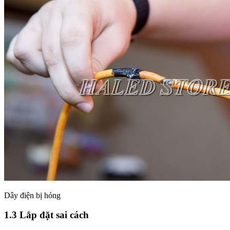
Dây điện bị hỏng
1.3 Lắp đặt sai cách