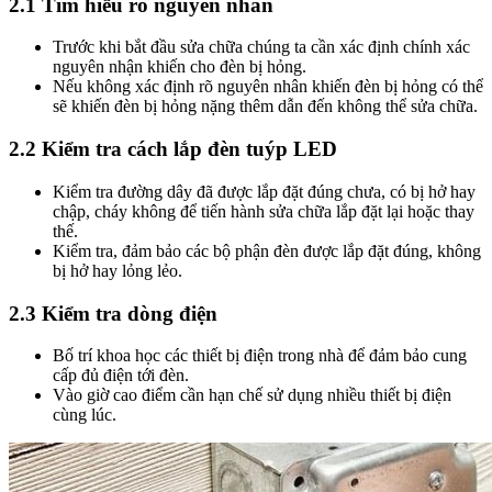
2.1 Tìm hiểu rõ nguyên nhân
Trước khi bắt đầu sửa chữa chúng ta cần xác định chính xác
nguyên nhận khiến cho đèn bị hỏng.
Nếu không xác định rõ nguyên nhân khiến đèn bị hỏng có thể
sẽ khiến đèn bị hỏng nặng thêm dẫn đến không thể sửa chữa.
2.2 Kiểm tra cách lắp đèn tuýp LED
Kiểm tra đường dây đã được lắp đặt đúng chưa, có bị hở hay
chập, cháy không để tiến hành sửa chữa lắp đặt lại hoặc thay
thế.
Kiểm tra, đảm bảo các bộ phận đèn được lắp đặt đúng, không
bị hở hay lỏng lẻo.
2.3 Kiểm tra dòng điện
Bố trí khoa học các thiết bị điện trong nhà để đảm bảo cung
cấp đủ điện tới đèn.
Vào giờ cao điểm cần hạn chế sử dụng nhiều thiết bị điện
cùng lúc.