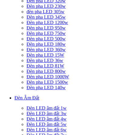
Đèn pha LED 320w
Đèn pha LED 230w
đèn pha LED 305w
Đèn pha LED 345w
Đèn pha LED 1200w
Đèn pha LED 950w
Đèn pha LED 750w
Đèn pha LED 500w
Đèn pha LED 180w
Đèn pha LED 360w
Đèn pha LED 15W
Đèn pha LED 36w
Đèn pha LED 81W
Đèn pha LED 800w
Đèn pha LED 1000W
Đèn pha LED 1500w
Đèn pha LED 140w
Đèn Âm Đất
Đèn LED âm đất 1w
Đèn LED âm đất 3w
Đèn LED âm đất 4w
Đèn LED âm đất 5w
Đèn LED âm đất 6w