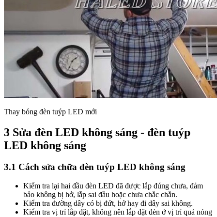
Thay bóng đèn tuýp LED mới
3 Sửa đèn LED không sáng - đèn tuýp
LED không sáng
3.1 Cách sửa chữa đèn tuýp LED không sáng
Kiểm tra lại hai đầu đèn LED đã được lắp đúng chưa, đảm
bảo không bị hở, lắp sai đầu hoặc chưa chắc chắn.
Kiểm tra đường dây có bị đứt, hở hay đi dây sai không.
Kiểm tra vị trí lắp đặt, không nên lắp đặt đèn ở vị trí quá nóng