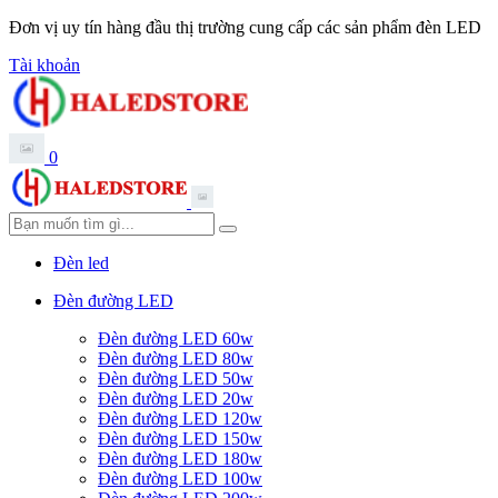
Đơn vị uy tín hàng đầu thị trường cung cấp các sản phẩm đèn LED
Tài khoản
0
Đèn led
Đèn đường LED
Đèn đường LED 60w
Đèn đường LED 80w
Đèn đường LED 50w
Đèn đường LED 20w
Đèn đường LED 120w
Đèn đường LED 150w
Đèn đường LED 180w
Đèn đường LED 100w