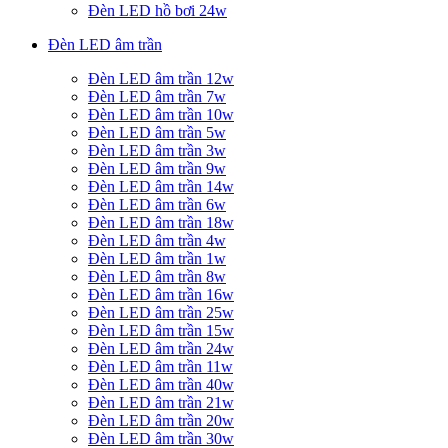
Đèn LED hồ bơi 24w
Đèn LED âm trần
Đèn LED âm trần 12w
Đèn LED âm trần 7w
Đèn LED âm trần 10w
Đèn LED âm trần 5w
Đèn LED âm trần 3w
Đèn LED âm trần 9w
Đèn LED âm trần 14w
Đèn LED âm trần 6w
Đèn LED âm trần 18w
Đèn LED âm trần 4w
Đèn LED âm trần 1w
Đèn LED âm trần 8w
Đèn LED âm trần 16w
Đèn LED âm trần 25w
Đèn LED âm trần 15w
Đèn LED âm trần 24w
Đèn LED âm trần 11w
Đèn LED âm trần 40w
Đèn LED âm trần 21w
Đèn LED âm trần 20w
Đèn LED âm trần 30w