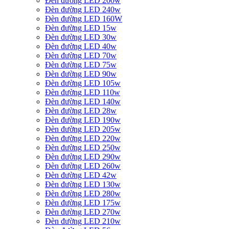
Đèn đường LED 200w
Đèn đường LED 240w
Đèn đường LED 160W
Đèn đường LED 15w
Đèn đường LED 30w
Đèn đường LED 40w
Đèn đường LED 70w
Đèn đường LED 75w
Đèn đường LED 90w
Đèn đường LED 105w
Đèn đường LED 110w
Đèn đường LED 140w
Đèn đường LED 28w
Đèn đường LED 190w
Đèn đường LED 205w
Đèn đường LED 220w
Đèn đường LED 250w
Đèn đường LED 290w
Đèn đường LED 260w
Đèn đường LED 42w
Đèn đường LED 130w
Đèn đường LED 280w
Đèn đường LED 175w
Đèn đường LED 270w
Đèn đường LED 210w