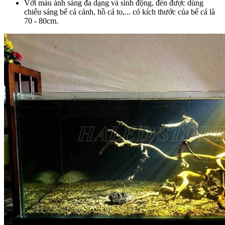
Với màu ánh sáng đa dạng và sinh động, đèn được dùng
chiếu sáng bể cá cảnh, hồ cá to,... có kích thước của bể cá là
70 - 80cm.