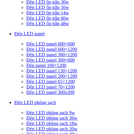
Đèn LED ốp trần 30w
Đèn LED ốp trần 50w
Đèn LED ốp trần 14w
Đèn LED ốp trần 60w
Đèn LED ốp trần 48w
Đèn LED panel
Đèn LED panel 600×600
Đèn LED panel 600×1200
Đèn LED panel 300×1200
Đèn LED panel 300×600
Đèn panel 100×1200
Đèn LED panel 130×1200
Đèn LED panel 200×1200
Đèn LED panel 65×1200
Đèn LED panel 70×1200
Đèn LED panel 300x300
Đèn LED phòng sạch
Đèn LED phòng sạch 9w
Đèn LED phòng sạch 36w
Đèn LED phòng sạch 18w
Đèn LED phòng sạch 20w