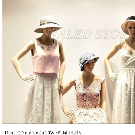
Đèn LED ray 3 màu 20W cổ dài HLR5