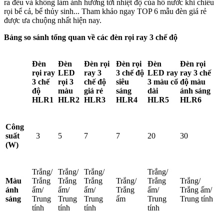
ra đều và không làm ảnh hưởng tới nhiệt độ của hồ nước khi chiếu
rọi bể cả, bể thủy sinh... Tham khảo ngay TOP 6 mẫu đèn giá rẻ
được ưa chuộng nhất hiện nay.
Bảng so sánh tổng quan về các đèn rọi ray 3 chế độ
Đèn
Đèn
Đèn rọi
Đèn rọi
Đèn
Đèn rọi
rọi ray
LED
ray 3
3 chế độ
LED ray
ray 3 chế
3 chế
rọi 3
chế độ
siêu
3 màu cổ
độ màu
độ
màu
giá rẻ
sáng
dài
ánh sáng
HLR1
HLR2
HLR3
HLR4
HLR5
HLR6
Công
suất
3
5
7
7
20
30
(W)
Trắng/
Trắng/
Trắng/
Trắng/
Màu
Trắng
Trắng
Trắng
Trắng/
Trắng
Trắng/
ánh
ấm/
ấm/
ấm/
Trắng
ấm/
Trắng ấm/
sáng
Trung
Trung
Trung
ấm
Trung
Trung tính
tính
tính
tính
tính