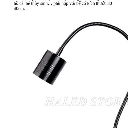
hồ cá, bể thủy sinh… phù hợp với bể có kích thước 30 -
40cm.