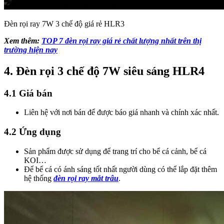
Đèn rọi ray 7W 3 chế độ giá rẻ HLR3
Xem thêm:
TOP 7 đèn rọi ray giá rẻ chất lượng nhất trên thị
trường hiện nay
4. Đèn rọi 3 chế độ 7W siêu sáng HLR4
4.1 Giá bán
Liên hệ với nơi bán để được báo giá nhanh và chính xác nhất.
4.2 Ứng dụng
Sản phẩm được sử dụng để trang trí cho bể cá cảnh, bể cá
KOI…
Để bể cá có ánh sáng tốt nhất người dùng có thể lắp đặt thêm
hệ thống
đèn rọi ray mắt trâu
.