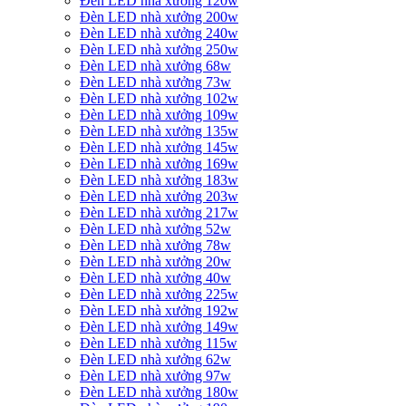
Đèn LED nhà xưởng 120w
Đèn LED nhà xưởng 200w
Đèn LED nhà xưởng 240w
Đèn LED nhà xưởng 250w
Đèn LED nhà xưởng 68w
Đèn LED nhà xưởng 73w
Đèn LED nhà xưởng 102w
Đèn LED nhà xưởng 109w
Đèn LED nhà xưởng 135w
Đèn LED nhà xưởng 145w
Đèn LED nhà xưởng 169w
Đèn LED nhà xưởng 183w
Đèn LED nhà xưởng 203w
Đèn LED nhà xưởng 217w
Đèn LED nhà xưởng 52w
Đèn LED nhà xưởng 78w
Đèn LED nhà xưởng 20w
Đèn LED nhà xưởng 40w
Đèn LED nhà xưởng 225w
Đèn LED nhà xưởng 192w
Đèn LED nhà xưởng 149w
Đèn LED nhà xưởng 115w
Đèn LED nhà xưởng 62w
Đèn LED nhà xưởng 97w
Đèn LED nhà xưởng 180w