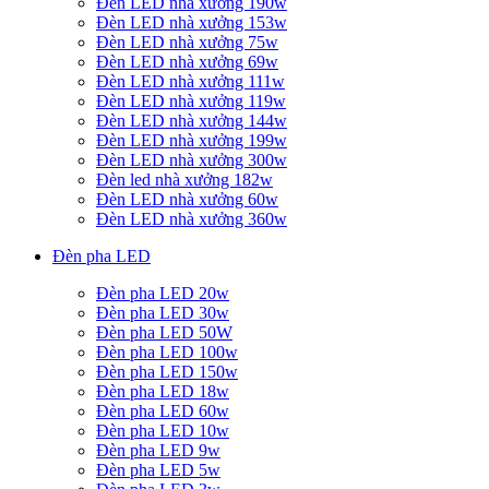
Đèn LED nhà xưởng 190w
Đèn LED nhà xưởng 153w
Đèn LED nhà xưởng 75w
Đèn LED nhà xưởng 69w
Đèn LED nhà xưởng 111w
Đèn LED nhà xưởng 119w
Đèn LED nhà xưởng 144w
Đèn LED nhà xưởng 199w
Đèn LED nhà xưởng 300w
Đèn led nhà xưởng 182w
Đèn LED nhà xưởng 60w
Đèn LED nhà xưởng 360w
Đèn pha LED
Đèn pha LED 20w
Đèn pha LED 30w
Đèn pha LED 50W
Đèn pha LED 100w
Đèn pha LED 150w
Đèn pha LED 18w
Đèn pha LED 60w
Đèn pha LED 10w
Đèn pha LED 9w
Đèn pha LED 5w