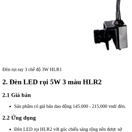
Đèn rọi ray 3 chế độ 3W HLR1
2. Đèn LED rọi 5W 3 màu HLR2
2.1 Giá bán
Sản phẩm có giá bán dao động 145.000 - 215.000 vnđ/ đèn.
2.2 Ứng dụng
Đèn LED rọi HLR2 với góc chiếu sáng rộng nên được sử