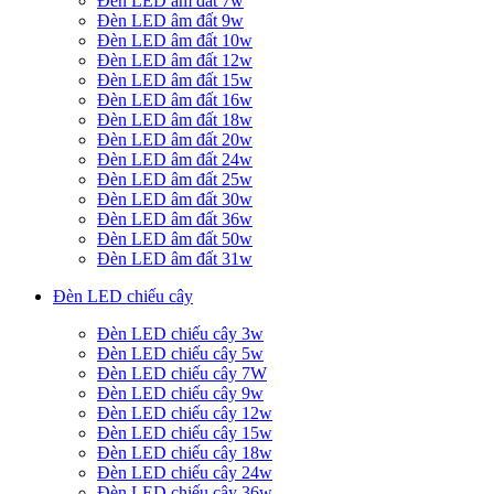
Đèn LED âm đất 7w
Đèn LED âm đất 9w
Đèn LED âm đất 10w
Đèn LED âm đất 12w
Đèn LED âm đất 15w
Đèn LED âm đất 16w
Đèn LED âm đất 18w
Đèn LED âm đất 20w
Đèn LED âm đất 24w
Đèn LED âm đất 25w
Đèn LED âm đất 30w
Đèn LED âm đất 36w
Đèn LED âm đất 50w
Đèn LED âm đất 31w
Đèn LED chiếu cây
Đèn LED chiếu cây 3w
Đèn LED chiếu cây 5w
Đèn LED chiếu cây 7W
Đèn LED chiếu cây 9w
Đèn LED chiếu cây 12w
Đèn LED chiếu cây 15w
Đèn LED chiếu cây 18w
Đèn LED chiếu cây 24w
Đèn LED chiếu cây 36w