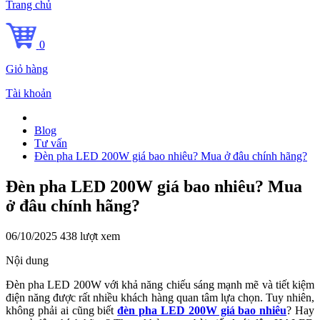
Trang chủ
0
Giỏ hàng
Tài khoản
Blog
Tư vấn
Đèn pha LED 200W giá bao nhiêu? Mua ở đâu chính hãng?
Đèn pha LED 200W giá bao nhiêu? Mua
ở đâu chính hãng?
06/10/2025
438 lượt xem
Nội dung
Đèn pha LED 200W với khả năng chiếu sáng mạnh mẽ và tiết kiệm
điện năng được rất nhiều khách hàng quan tâm lựa chọn. Tuy nhiên,
không phải ai cũng biết
đèn pha LED 200W giá bao nhiêu
? Hay