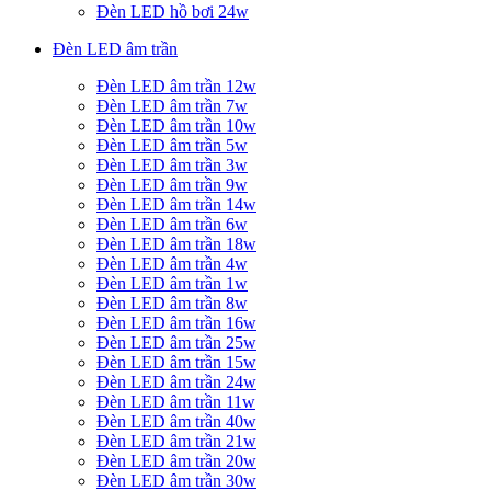
Đèn LED hồ bơi 24w
Đèn LED âm trần
Đèn LED âm trần 12w
Đèn LED âm trần 7w
Đèn LED âm trần 10w
Đèn LED âm trần 5w
Đèn LED âm trần 3w
Đèn LED âm trần 9w
Đèn LED âm trần 14w
Đèn LED âm trần 6w
Đèn LED âm trần 18w
Đèn LED âm trần 4w
Đèn LED âm trần 1w
Đèn LED âm trần 8w
Đèn LED âm trần 16w
Đèn LED âm trần 25w
Đèn LED âm trần 15w
Đèn LED âm trần 24w
Đèn LED âm trần 11w
Đèn LED âm trần 40w
Đèn LED âm trần 21w
Đèn LED âm trần 20w
Đèn LED âm trần 30w