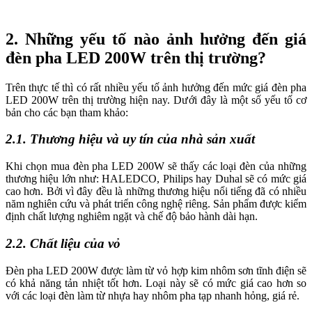
2. Những yếu tố nào ảnh hưởng đến giá
đèn pha LED 200W trên thị trường?
Trên thực tế thì có rất nhiều yếu tố ảnh hưởng đến mức giá đèn pha
LED 200W trên thị trường hiện nay. Dưới đây là một số yếu tố cơ
bản cho các bạn tham khảo:
2.1. Thương hiệu và uy tín của nhà sản xuất
Khi chọn mua đèn pha LED 200W sẽ thấy các loại đèn của những
thương hiệu lớn như: HALEDCO, Philips hay Duhal sẽ có mức giá
cao hơn. Bởi vì đây đều là những thương hiệu nổi tiếng đã có nhiều
năm nghiên cứu và phát triển công nghệ riêng. Sản phẩm được kiểm
định chất lượng nghiêm ngặt và chế độ bảo hành dài hạn.
2.2. Chất liệu của vỏ
Đèn pha LED 200W được làm từ vỏ hợp kim nhôm sơn tĩnh điện sẽ
có khả năng tản nhiệt tốt hơn. Loại này sẽ có mức giá cao hơn so
với các loại đèn làm từ nhựa hay nhôm pha tạp nhanh hỏng, giá rẻ.