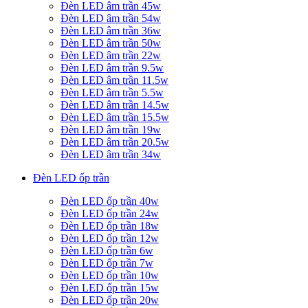
Đèn LED âm trần 45w
Đèn LED âm trần 54w
Đèn LED âm trần 36w
Đèn LED âm trần 50w
Đèn LED âm trần 22w
Đèn LED âm trần 9.5w
Đèn LED âm trần 11.5w
Đèn LED âm trần 5.5w
Đèn LED âm trần 14.5w
Đèn LED âm trần 15.5w
Đèn LED âm trần 19w
Đèn LED âm trần 20.5w
Đèn LED âm trần 34w
Đèn LED ốp trần
Đèn LED ốp trần 40w
Đèn LED ốp trần 24w
Đèn LED ốp trần 18w
Đèn LED ốp trần 12w
Đèn LED ốp trần 6w
Đèn LED ốp trần 7w
Đèn LED ốp trần 10w
Đèn LED ốp trần 15w
Đèn LED ốp trần 20w