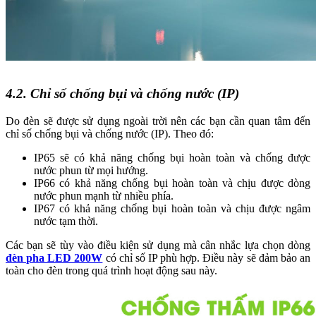
4.2. Chỉ số chống bụi và chống nước (IP)
Do đèn sẽ được sử dụng ngoài trời nên các bạn cần quan tâm đến
chỉ số chống bụi và chống nước (IP). Theo đó:
IP65 sẽ có khả năng chống bụi hoàn toàn và chống được
nước phun từ mọi hướng.
IP66 có khả năng chống bụi hoàn toàn và chịu được dòng
nước phun mạnh từ nhiều phía.
IP67 có khả năng chống bụi hoàn toàn và chịu được ngâm
nước tạm thời.
Các bạn sẽ tùy vào điều kiện sử dụng mà cân nhắc lựa chọn dòng
đèn pha LED 200W
có chỉ số IP phù hợp. Điều này sẽ đảm bảo an
toàn cho đèn trong quá trình hoạt động sau này.