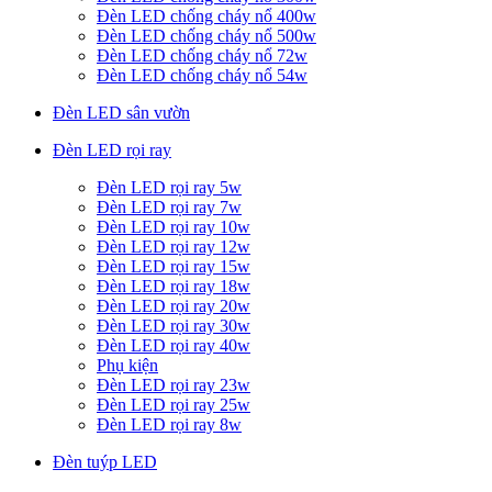
Đèn LED chống cháy nổ 400w
Đèn LED chống cháy nổ 500w
Đèn LED chống cháy nổ 72w
Đèn LED chống cháy nổ 54w
Đèn LED sân vườn
Đèn LED rọi ray
Đèn LED rọi ray 5w
Đèn LED rọi ray 7w
Đèn LED rọi ray 10w
Đèn LED rọi ray 12w
Đèn LED rọi ray 15w
Đèn LED rọi ray 18w
Đèn LED rọi ray 20w
Đèn LED rọi ray 30w
Đèn LED rọi ray 40w
Phụ kiện
Đèn LED rọi ray 23w
Đèn LED rọi ray 25w
Đèn LED rọi ray 8w
Đèn tuýp LED