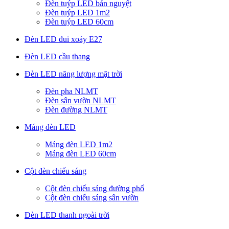
Đèn tuýp LED bán nguyệt
Đèn tuýp LED 1m2
Đèn tuýp LED 60cm
Đèn LED đui xoáy E27
Đèn LED cầu thang
Đèn LED năng lượng mặt trời
Đèn pha NLMT
Đèn sân vườn NLMT
Đèn đường NLMT
Máng đèn LED
Máng đèn LED 1m2
Máng đèn LED 60cm
Cột đèn chiếu sáng
Cột đèn chiếu sáng đường phố
Cột đèn chiếu sáng sân vườn
Đèn LED thanh ngoài trời