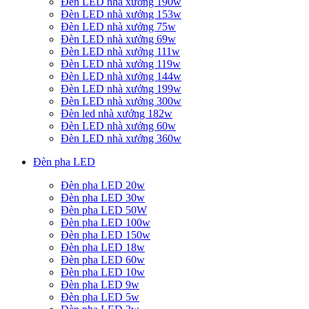
Đèn LED nhà xưởng 190w
Đèn LED nhà xưởng 153w
Đèn LED nhà xưởng 75w
Đèn LED nhà xưởng 69w
Đèn LED nhà xưởng 111w
Đèn LED nhà xưởng 119w
Đèn LED nhà xưởng 144w
Đèn LED nhà xưởng 199w
Đèn LED nhà xưởng 300w
Đèn led nhà xưởng 182w
Đèn LED nhà xưởng 60w
Đèn LED nhà xưởng 360w
Đèn pha LED
Đèn pha LED 20w
Đèn pha LED 30w
Đèn pha LED 50W
Đèn pha LED 100w
Đèn pha LED 150w
Đèn pha LED 18w
Đèn pha LED 60w
Đèn pha LED 10w
Đèn pha LED 9w
Đèn pha LED 5w