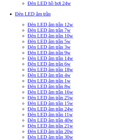
Đèn LED hồ bơi 24w
Đèn LED âm trần
Đèn LED âm trần 12w
Đèn LED âm trần 7w
Đèn LED âm trần 10w
Đèn LED âm trần 5w
Đèn LED âm trần 3w
Đèn LED âm trần 9w
Đèn LED âm trần 14w
Đèn LED âm trần 6w
Đèn LED âm trần 18w
Đèn LED âm trần 4w
Đèn LED âm trần 1w
Đèn LED âm trần 8w
Đèn LED âm trần 16w
Đèn LED âm trần 25w
Đèn LED âm trần 15w
Đèn LED âm trần 24w
Đèn LED âm trần 11w
Đèn LED âm trần 40w
Đèn LED âm trần 21w
Đèn LED âm trần 20w
Đèn LED âm trần 30w