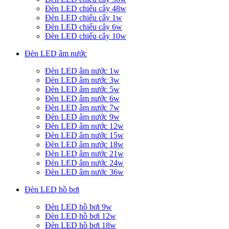
Đèn LED chiếu cây 48w
Đèn LED chiếu cây 1w
Đèn LED chiếu cây 6w
Đèn LED chiếu cây 10w
Đèn LED âm nước
Đèn LED âm nước 1w
Đèn LED âm nước 3w
Đèn LED âm nước 5w
Đèn LED âm nước 6w
Đèn LED âm nước 7w
Đèn LED âm nước 9w
Đèn LED âm nước 12w
Đèn LED âm nước 15w
Đèn LED âm nước 18w
Đèn LED âm nước 21w
Đèn LED âm nước 24w
Đèn LED âm nước 36w
Đèn LED hồ bơi
Đèn LED hồ bơi 9w
Đèn LED hồ bơi 12w
Đèn LED hồ bơi 18w