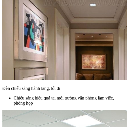
Đèn chiếu sáng hành lang, lối đi
Chiếu sáng hiệu quả tại môi trường văn phòng làm việc,
phòng họp