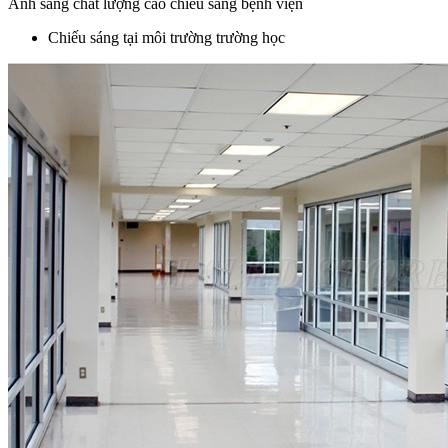
Ánh sáng chất lượng cao chiếu sáng bệnh viện
Chiếu sáng tại môi trường trường học