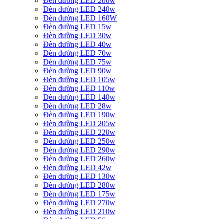
Đèn đường LED 200w
Đèn đường LED 240w
Đèn đường LED 160W
Đèn đường LED 15w
Đèn đường LED 30w
Đèn đường LED 40w
Đèn đường LED 70w
Đèn đường LED 75w
Đèn đường LED 90w
Đèn đường LED 105w
Đèn đường LED 110w
Đèn đường LED 140w
Đèn đường LED 28w
Đèn đường LED 190w
Đèn đường LED 205w
Đèn đường LED 220w
Đèn đường LED 250w
Đèn đường LED 290w
Đèn đường LED 260w
Đèn đường LED 42w
Đèn đường LED 130w
Đèn đường LED 280w
Đèn đường LED 175w
Đèn đường LED 270w
Đèn đường LED 210w