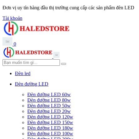
Đơn vị uy tín hàng đầu thị trường cung cấp các sản phẩm đèn LED
Tài khoản
0
Đèn led
Đèn đường LED
Đèn đường LED 60w
Đèn đường LED 80w
Đèn đường LED 50w
Đèn đường LED 20w
Đèn đường LED 120w
Đèn đường LED 150w
Đèn đường LED 180w
Đèn đường LED 100w