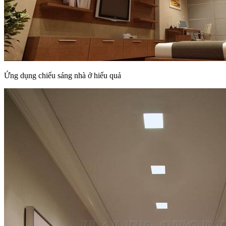
Ứng dụng chiếu sáng nhà ở hiểu quả