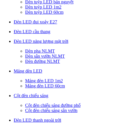
Đèn tuýp LED bán nguyệt
Đèn tuýp LED 1m2
Đèn tuýp LED 60cm
Đèn LED đui xoáy E27
Đèn LED cầu thang
Đèn LED năng lượng mặt trời
Đèn pha NLMT
Đèn sân vườn NLMT
Đèn đường NLMT
Máng đèn LED
Máng đèn LED 1m2
Máng đèn LED 60cm
Cột đèn chiếu sáng
Cột đèn chiếu sáng đường phố
Cột đèn chiếu sáng sân vườn
Đèn LED thanh ngoài trời