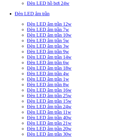
Đèn LED hồ bơi 24w
Đèn LED âm trần
Đèn LED âm trần 12w
Đèn LED âm trần 7w
Đèn LED âm trần 10w
Đèn LED âm trần 5w
Đèn LED âm trần 3w
Đèn LED âm trần 9w
Đèn LED âm trần 14w
Đèn LED âm trần 6w
Đèn LED âm trần 18w
Đèn LED âm trần 4w
Đèn LED âm trần 1w
Đèn LED âm trần 8w
Đèn LED âm trần 16w
Đèn LED âm trần 25w
Đèn LED âm trần 15w
Đèn LED âm trần 24w
Đèn LED âm trần 11w
Đèn LED âm trần 40w
Đèn LED âm trần 21w
Đèn LED âm trần 20w
Đèn LED âm trần 30w