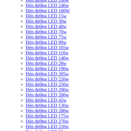
Đèn đường LED 200w
Đèn đường LED 240w
Đèn đường LED 160W
Đèn đường LED 15w
Đèn đường LED 30w
Đèn đường LED 40w
Đèn đường LED 70w
Đèn đường LED 75w
Đèn đường LED 90w
Đèn đường LED 105w
Đèn đường LED 110w
Đèn đường LED 140w
Đèn đường LED 28w
Đèn đường LED 190w
Đèn đường LED 205w
Đèn đường LED 220w
Đèn đường LED 250w
Đèn đường LED 290w
Đèn đường LED 260w
Đèn đường LED 42w
Đèn đường LED 130w
Đèn đường LED 280w
Đèn đường LED 175w
Đèn đường LED 270w
Đèn đường LED 210w