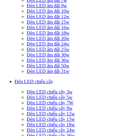
Đèn LED âm đất 7w
Đèn LED âm đất 9w
Đèn LED âm đất 10w
Đèn LED âm đất 12w
Đèn LED âm đất 15w
Đèn LED âm đất 16w
Đèn LED âm đất 18w
Đèn LED âm đất 20w
Đèn LED âm đất 24w
Đèn LED âm đất 25w
Đèn LED âm đất 30w
Đèn LED âm đất 36w
Đèn LED âm đất 50w
Đèn LED âm đất 31w
Đèn LED chiếu cây
Đèn LED chiếu cây 3w
Đèn LED chiếu cây 5w
Đèn LED chiếu cây 7W
Đèn LED chiếu cây 9w
Đèn LED chiếu cây 12w
Đèn LED chiếu cây 15w
Đèn LED chiếu cây 18w
Đèn LED chiếu cây 24w
Đèn LED chiếu cây 36w