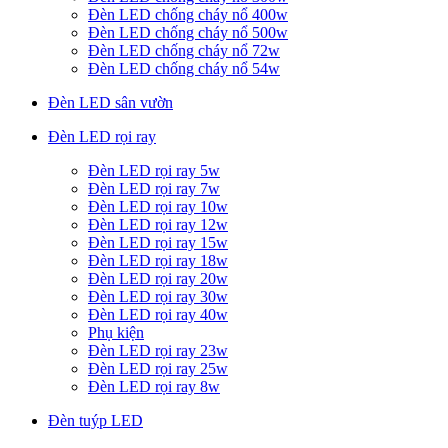
Đèn LED chống cháy nổ 400w
Đèn LED chống cháy nổ 500w
Đèn LED chống cháy nổ 72w
Đèn LED chống cháy nổ 54w
Đèn LED sân vườn
Đèn LED rọi ray
Đèn LED rọi ray 5w
Đèn LED rọi ray 7w
Đèn LED rọi ray 10w
Đèn LED rọi ray 12w
Đèn LED rọi ray 15w
Đèn LED rọi ray 18w
Đèn LED rọi ray 20w
Đèn LED rọi ray 30w
Đèn LED rọi ray 40w
Phụ kiện
Đèn LED rọi ray 23w
Đèn LED rọi ray 25w
Đèn LED rọi ray 8w
Đèn tuýp LED