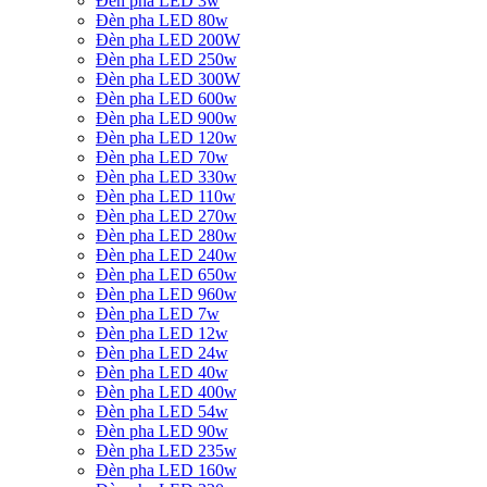
Đèn pha LED 3w
Đèn pha LED 80w
Đèn pha LED 200W
Đèn pha LED 250w
Đèn pha LED 300W
Đèn pha LED 600w
Đèn pha LED 900w
Đèn pha LED 120w
Đèn pha LED 70w
Đèn pha LED 330w
Đèn pha LED 110w
Đèn pha LED 270w
Đèn pha LED 280w
Đèn pha LED 240w
Đèn pha LED 650w
Đèn pha LED 960w
Đèn pha LED 7w
Đèn pha LED 12w
Đèn pha LED 24w
Đèn pha LED 40w
Đèn pha LED 400w
Đèn pha LED 54w
Đèn pha LED 90w
Đèn pha LED 235w
Đèn pha LED 160w