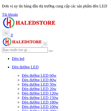
Đơn vị uy tín hàng đầu thị trường cung cấp các sản phẩm đèn LED
Tài khoản
0
Đèn led
Đèn đường LED
Đèn đường LED 60w
Đèn đường LED 80w
Đèn đường LED 50w
Đèn đường LED 20w
Đèn đường LED 120w
Đèn đường LED 150w
Đèn đường LED 180w
Đèn đường LED 100w