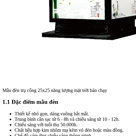
Mẫu đèn trụ cổng 25x25 năng lượng mặt trời bán chạy
1.1 Đặc điểm mẫu đèn
Thiết kế nhỏ gọn, dáng vuông bắt mắt.
Trung bình cần sạc từ 6 - 8h và chiếu sáng từ 10 - 12h.
Chiếu sáng với tuổi thọ 50.000h.
Chất liệu hợp kim nhôm mạ kẽm vỏ đèn hoặc màu đồng.
Chế độ cảm ứng chiếu sáng thông minh.