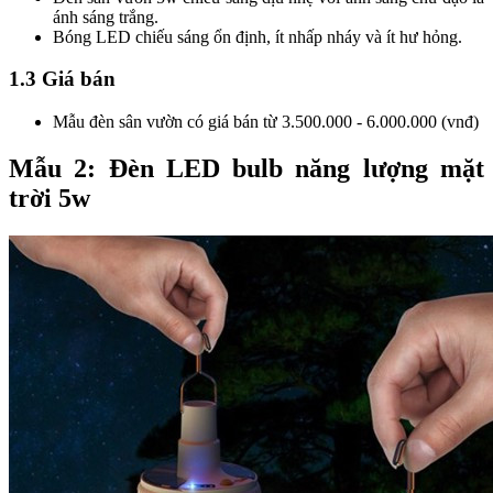
ánh sáng trắng.
Bóng LED chiếu sáng ổn định, ít nhấp nháy và ít hư hỏng.
1.3 Giá bán
Mẫu đèn sân vườn có giá bán từ 3.500.000 - 6.000.000 (vnđ)
Mẫu 2: Đèn LED bulb năng lượng mặt
trời 5w