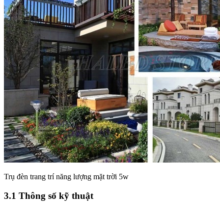
Trụ đèn trang trí năng lượng mặt trời 5w
3.1 Thông số kỹ thuật