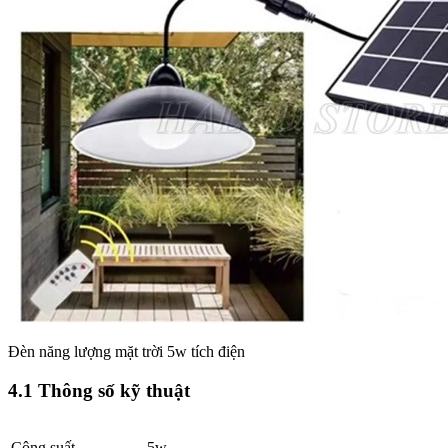
Đèn năng lượng mặt trời 5w tích điện
4.1 Thông số kỹ thuật
Công suất
5w