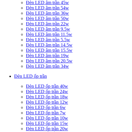
Đèn LED âm trần 45w
Đèn LED âm trần 54w
Đèn LED âm trần 36w
Đèn LED âm trần 50w
Đèn LED âm trần 22w
Đèn LED âm trần 9.5w
Đèn LED âm trần 11.5w
Đèn LED âm trần 5.5w
Đèn LED âm trần 14.5w
Đèn LED âm trần 15.5w
Đèn LED âm trần 19w
Đèn LED âm trần 20.5w
Đèn LED âm trần 34w
Đèn LED ốp trần
Đèn LED ốp trần 40w
Đèn LED ốp trần 24w
Đèn LED ốp trần 18w
Đèn LED ốp trần 12w
Đèn LED ốp trần 6w
Đèn LED ốp trần 7w
Đèn LED ốp trần 10w
Đèn LED ốp trần 15w
Đèn LED ốp trần 20w