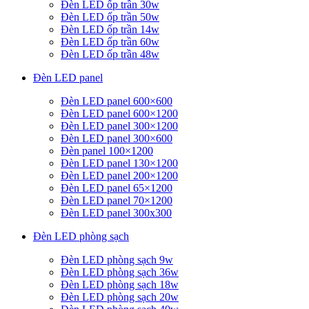
Đèn LED ốp trần 30w
Đèn LED ốp trần 50w
Đèn LED ốp trần 14w
Đèn LED ốp trần 60w
Đèn LED ốp trần 48w
Đèn LED panel
Đèn LED panel 600×600
Đèn LED panel 600×1200
Đèn LED panel 300×1200
Đèn LED panel 300×600
Đèn panel 100×1200
Đèn LED panel 130×1200
Đèn LED panel 200×1200
Đèn LED panel 65×1200
Đèn LED panel 70×1200
Đèn LED panel 300x300
Đèn LED phòng sạch
Đèn LED phòng sạch 9w
Đèn LED phòng sạch 36w
Đèn LED phòng sạch 18w
Đèn LED phòng sạch 20w