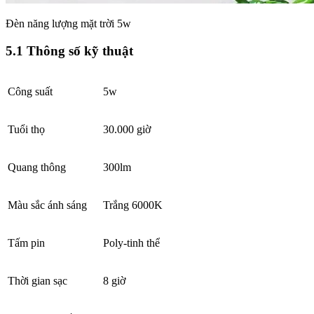
Đèn năng lượng mặt trời 5w
5.1 Thông số kỹ thuật
Công suất
5w
Tuổi thọ
30.000 giờ
Quang thông
300lm
Màu sắc ánh sáng
Trắng 6000K
Tấm pin
Poly-tinh thể
Thời gian sạc
8 giờ