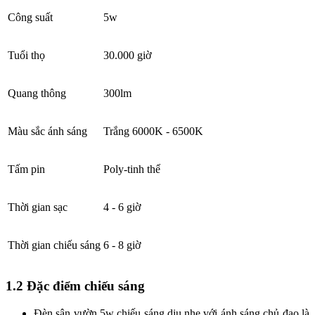
Công suất
5w
Tuổi thọ
30.000 giờ
Quang thông
300lm
Màu sắc ánh sáng
Trắng 6000K - 6500K
Tấm pin
Poly-tinh thể
Thời gian sạc
4 - 6 giờ
Thời gian chiếu sáng
6 - 8 giờ
1.2 Đặc điểm chiếu sáng
Đèn sân vườn 5w chiếu sáng dịu nhẹ với ánh sáng chủ đạo là