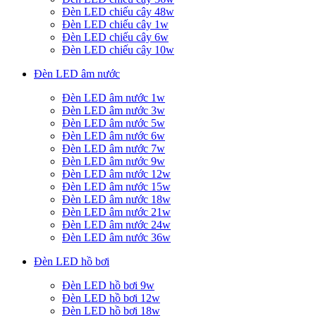
Đèn LED chiếu cây 48w
Đèn LED chiếu cây 1w
Đèn LED chiếu cây 6w
Đèn LED chiếu cây 10w
Đèn LED âm nước
Đèn LED âm nước 1w
Đèn LED âm nước 3w
Đèn LED âm nước 5w
Đèn LED âm nước 6w
Đèn LED âm nước 7w
Đèn LED âm nước 9w
Đèn LED âm nước 12w
Đèn LED âm nước 15w
Đèn LED âm nước 18w
Đèn LED âm nước 21w
Đèn LED âm nước 24w
Đèn LED âm nước 36w
Đèn LED hồ bơi
Đèn LED hồ bơi 9w
Đèn LED hồ bơi 12w
Đèn LED hồ bơi 18w