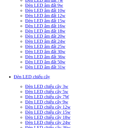
Đèn LED âm đất 7w
Đèn LED âm đất 9w
Đèn LED âm đất 10w
Đèn LED âm đất 12w
Đèn LED âm đất 15w
Đèn LED âm đất 16w
Đèn LED âm đất 18w
Đèn LED âm đất 20w
Đèn LED âm đất 24w
Đèn LED âm đất 25w
Đèn LED âm đất 30w
Đèn LED âm đất 36w
Đèn LED âm đất 50w
Đèn LED âm đất 31w
Đèn LED chiếu cây
Đèn LED chiếu cây 3w
Đèn LED chiếu cây 5w
Đèn LED chiếu cây 7W
Đèn LED chiếu cây 9w
Đèn LED chiếu cây 12w
Đèn LED chiếu cây 15w
Đèn LED chiếu cây 18w
Đèn LED chiếu cây 24w
Đèn LED chiếu cây 36w