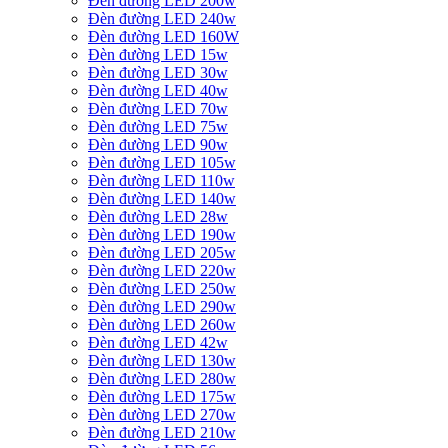
Đèn đường LED 200w
Đèn đường LED 240w
Đèn đường LED 160W
Đèn đường LED 15w
Đèn đường LED 30w
Đèn đường LED 40w
Đèn đường LED 70w
Đèn đường LED 75w
Đèn đường LED 90w
Đèn đường LED 105w
Đèn đường LED 110w
Đèn đường LED 140w
Đèn đường LED 28w
Đèn đường LED 190w
Đèn đường LED 205w
Đèn đường LED 220w
Đèn đường LED 250w
Đèn đường LED 290w
Đèn đường LED 260w
Đèn đường LED 42w
Đèn đường LED 130w
Đèn đường LED 280w
Đèn đường LED 175w
Đèn đường LED 270w
Đèn đường LED 210w