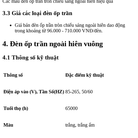
Các mẫu đèn ốp trần tròn chiếu sáng ngoài hiên hiệu quả
3.3 Giá các loại đèn ốp trần
Giá bán đèn ốp trần tròn chiếu sáng ngoài hiên dao động
trong khoảng từ 96.000 - 710.000 VNĐ/đèn.
4. Đèn ốp trần ngoài hiên vuông
4.1 Thông số kỹ thuật
Thông số
Đặc điểm kỹ thuật
Điện áp vào (V), Tần Số(HZ)
85-265, 50/60
Tuổi thọ (h)
65000
Màu
trắng, trắng ấm