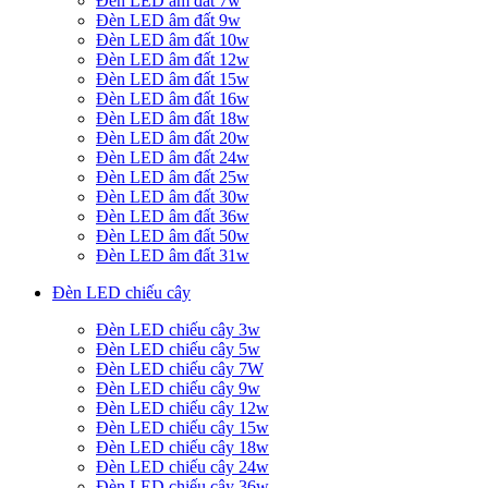
Đèn LED âm đất 7w
Đèn LED âm đất 9w
Đèn LED âm đất 10w
Đèn LED âm đất 12w
Đèn LED âm đất 15w
Đèn LED âm đất 16w
Đèn LED âm đất 18w
Đèn LED âm đất 20w
Đèn LED âm đất 24w
Đèn LED âm đất 25w
Đèn LED âm đất 30w
Đèn LED âm đất 36w
Đèn LED âm đất 50w
Đèn LED âm đất 31w
Đèn LED chiếu cây
Đèn LED chiếu cây 3w
Đèn LED chiếu cây 5w
Đèn LED chiếu cây 7W
Đèn LED chiếu cây 9w
Đèn LED chiếu cây 12w
Đèn LED chiếu cây 15w
Đèn LED chiếu cây 18w
Đèn LED chiếu cây 24w
Đèn LED chiếu cây 36w