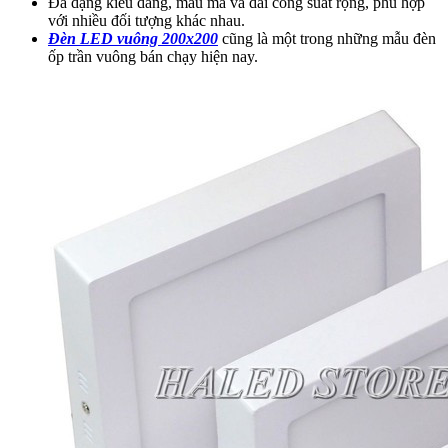
Đa dạng kiểu dáng, mẫu mã và dải công suất rộng, phù hợp
với nhiều đối tượng khác nhau.
Đèn LED vuông 200x200
cũng là một trong những mẫu đèn
ốp trần vuông bán chạy hiện nay.