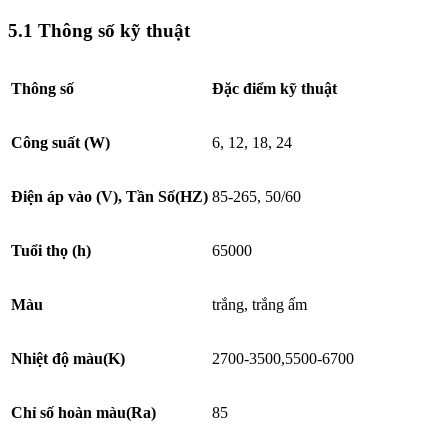
5.1 Thông số kỹ thuật
Thông số
Đặc điểm kỹ thuật
Công suất (W)
6, 12, 18, 24
Điện áp vào (V), Tần Số(HZ)
85-265, 50/60
Tuổi thọ (h)
65000
Màu
trắng, trắng ấm
Nhiệt độ màu(K)
2700-3500,5500-6700
Chỉ số hoàn màu(Ra)
85