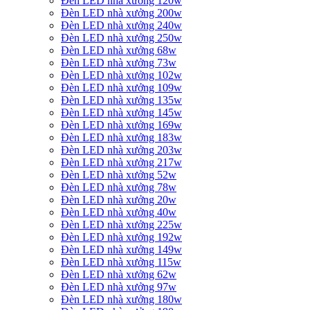
Đèn LED nhà xưởng 120w
Đèn LED nhà xưởng 200w
Đèn LED nhà xưởng 240w
Đèn LED nhà xưởng 250w
Đèn LED nhà xưởng 68w
Đèn LED nhà xưởng 73w
Đèn LED nhà xưởng 102w
Đèn LED nhà xưởng 109w
Đèn LED nhà xưởng 135w
Đèn LED nhà xưởng 145w
Đèn LED nhà xưởng 169w
Đèn LED nhà xưởng 183w
Đèn LED nhà xưởng 203w
Đèn LED nhà xưởng 217w
Đèn LED nhà xưởng 52w
Đèn LED nhà xưởng 78w
Đèn LED nhà xưởng 20w
Đèn LED nhà xưởng 40w
Đèn LED nhà xưởng 225w
Đèn LED nhà xưởng 192w
Đèn LED nhà xưởng 149w
Đèn LED nhà xưởng 115w
Đèn LED nhà xưởng 62w
Đèn LED nhà xưởng 97w
Đèn LED nhà xưởng 180w