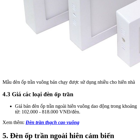
Mẫu đèn ốp trần vuông bán chạy được sử dụng nhiều cho hiên nhà
4.3 Giá các loại đèn ốp trần
Giá bán đèn ốp trần ngoài hiên vuông dao động trong khoảng
từ: 102.000 - 818.000 VNĐ/đèn.
Xem thêm:
Đèn trần thạch cao vuông
5. Đèn ốp trần ngoài hiên cảm biến