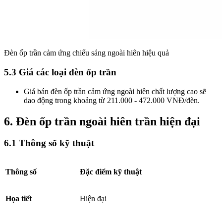
Đèn ốp trần cảm ứng chiếu sáng ngoài hiên hiệu quả
5.3 Giá các loại đèn ốp trần
Giá bán đèn ốp trần cảm ứng ngoài hiên chất lượng cao sẽ
dao động trong khoảng từ 211.000 - 472.000 VNĐ/đèn.
6. Đèn ốp trần ngoài hiên trần hiện đại
6.1 Thông số kỹ thuật
Thông số
Đặc điểm kỹ thuật
Họa tiết
Hiện đại