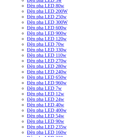
Đèn pha LED 3w
Đèn pha LED 80w
Đèn pha LED 200W
Đèn pha LED 250w
Đèn pha LED 300W
Đèn pha LED 600w
Đèn pha LED 900w
Đèn pha LED 120w
Đèn pha LED 70w
Đèn pha LED 330w
Đèn pha LED 110w
Đèn pha LED 270w
Đèn pha LED 280w
Đèn pha LED 240w
Đèn pha LED 650w
Đèn pha LED 960w
Đèn pha LED 7w
Đèn pha LED 12w
Đèn pha LED 24w
Đèn pha LED 40w
Đèn pha LED 400w
Đèn pha LED 54w
Đèn pha LED 90w
Đèn pha LED 235w
Đèn pha LED 160w