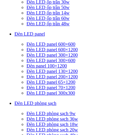
Đèn LED ốp trần 30w
Đèn LED ốp trần 50w
Đèn LED ốp trần 14w
Đèn LED ốp trần 60w
Đèn LED ốp trần 48w
Đèn LED panel
Đèn LED panel 600×600
Đèn LED panel 600×1200
Đèn LED panel 300×1200
Đèn LED panel 300×600
Đèn panel 100×1200
Đèn LED panel 130×1200
Đèn LED panel 200×1200
Đèn LED panel 65×1200
Đèn LED panel 70×1200
Đèn LED panel 300x300
Đèn LED phòng sạch
Đèn LED phòng sạch 9w
Đèn LED phòng sạch 36w
Đèn LED phòng sạch 18w
Đèn LED phòng sạch 20w