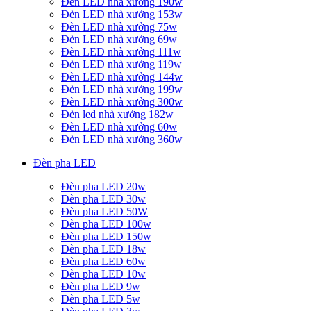
Đèn LED nhà xưởng 190w
Đèn LED nhà xưởng 153w
Đèn LED nhà xưởng 75w
Đèn LED nhà xưởng 69w
Đèn LED nhà xưởng 111w
Đèn LED nhà xưởng 119w
Đèn LED nhà xưởng 144w
Đèn LED nhà xưởng 199w
Đèn LED nhà xưởng 300w
Đèn led nhà xưởng 182w
Đèn LED nhà xưởng 60w
Đèn LED nhà xưởng 360w
Đèn pha LED
Đèn pha LED 20w
Đèn pha LED 30w
Đèn pha LED 50W
Đèn pha LED 100w
Đèn pha LED 150w
Đèn pha LED 18w
Đèn pha LED 60w
Đèn pha LED 10w
Đèn pha LED 9w
Đèn pha LED 5w