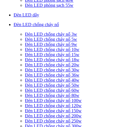
Đèn LED phòng sạch 40w
Đèn LED phòng sạch 55w
Đèn LED dây
Đèn LED chống cháy nổ
Đèn LED chống cháy nổ 3w
Đèn LED chống cháy nổ 5w
Đèn LED chống cháy nổ 9w
Đèn LED chống cháy nổ 10w
Đèn LED chống cháy nổ 15w
Đèn LED chống cháy nổ 18w
Đèn LED chống cháy nổ 20w
Đèn LED chống cháy nổ 30w
Đèn LED chống cháy nổ 36w
Đèn LED chống cháy nổ 40w
Đèn LED chống cháy nổ 50w
Đèn LED chống cháy nổ 60w
Đèn LED chống cháy nổ 80w
Đèn LED chống cháy nổ 100w
Đèn LED chống cháy nổ 120w
Đèn LED chống cháy nổ 150w
Đèn LED chống cháy nổ 200w
Đèn LED chống cháy nổ 250w
Đèn LED chống cháy nổ 300w