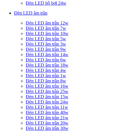
Đèn LED hồ bơi 24w
Đèn LED âm trần
Đèn LED âm trần 12w
Đèn LED âm trần 7w
Đèn LED âm trần 10w
Đèn LED âm trần 5w
Đèn LED âm trần 3w
Đèn LED âm trần 9w
Đèn LED âm trần 14w
Đèn LED âm trần 6w
Đèn LED âm trần 18w
Đèn LED âm trần 4w
Đèn LED âm trần 1w
Đèn LED âm trần 8w
Đèn LED âm trần 16w
Đèn LED âm trần 25w
Đèn LED âm trần 15w
Đèn LED âm trần 24w
Đèn LED âm trần 11w
Đèn LED âm trần 40w
Đèn LED âm trần 21w
Đèn LED âm trần 20w
Đèn LED âm trần 30w