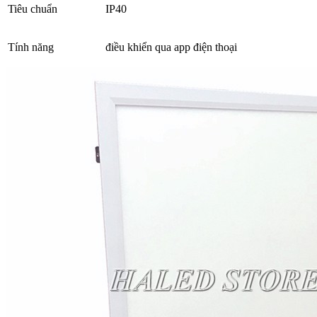
Tiêu chuẩn
IP40
Tính năng
điều khiển qua app điện thoại