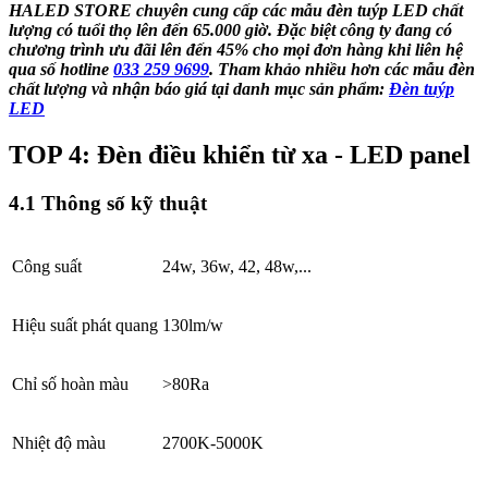
HALED STORE chuyên cung cấp các mẫu đèn tuýp LED chất
lượng có tuổi thọ lên đến 65.000 giờ. Đặc biệt công ty đang có
chương trình ưu đãi lên đến 45% cho mọi đơn hàng khi liên hệ
qua số hotline
033 259 9699
. Tham khảo nhiều hơn các mẫu đèn
chất lượng và nhận báo giá tại danh mục sản phẩm:
Đèn tuýp
LED
TOP 4: Đèn điều khiển từ xa - LED panel
4.1 Thông số kỹ thuật
Công suất
24w, 36w, 42, 48w,...
Hiệu suất phát quang
130lm/w
Chỉ số hoàn màu
>80Ra
Nhiệt độ màu
2700K-5000K