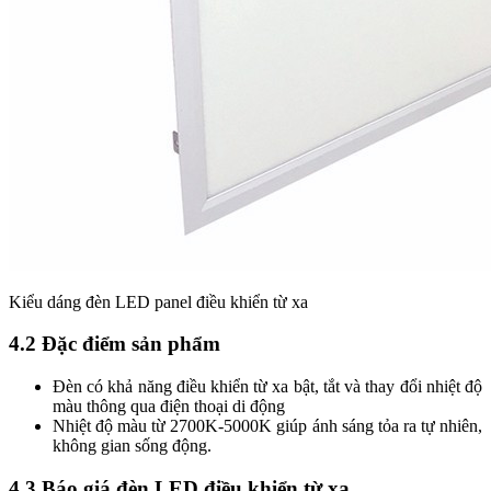
Kiểu dáng đèn LED panel điều khiển từ xa
4.2 Đặc điểm sản phẩm
Đèn có khả năng điều khiển từ xa bật, tắt và thay đổi nhiệt độ
màu thông qua điện thoại di động
Nhiệt độ màu từ 2700K-5000K giúp ánh sáng tỏa ra tự nhiên,
không gian sống động.
4.3 Báo giá đèn LED điều khiển từ xa