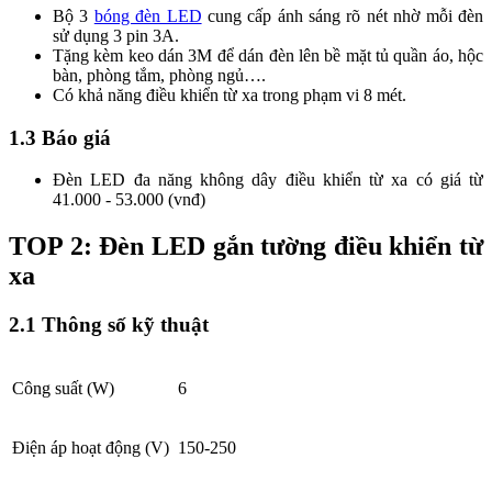
Bộ 3
bóng đèn LED
cung cấp ánh sáng rõ nét nhờ mỗi đèn
sử dụng 3 pin 3A.
Tặng kèm keo dán 3M để dán đèn lên bề mặt tủ quần áo, hộc
bàn, phòng tắm, phòng ngủ….
Có khả năng điều khiển từ xa trong phạm vi 8 mét.
1.3 Báo giá
Đèn LED đa năng không dây điều khiển từ xa có giá từ
41.000 - 53.000 (vnđ)
TOP 2: Đèn LED gắn tường điều khiển từ
xa
2.1 Thông số kỹ thuật
Công suất (W)
6
Điện áp hoạt động (V)
150-250