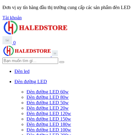
Đơn vị uy tín hàng đầu thị trường cung cấp các sản phẩm đèn LED
Tài khoản
0
Đèn led
Đèn đường LED
Đèn đường LED 60w
Đèn đường LED 80w
Đèn đường LED 50w
Đèn đường LED 20w
Đèn đường LED 120w
Đèn đường LED 150w
Đèn đường LED 180w
Đèn đường LED 100w