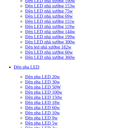
Đèn LED nhà xưởng 190w
Đèn LED nhà xưởng 153w
Đèn LED nhà xưởng 75w
Đèn LED nhà xưởng 69w
Đèn LED nhà xưởng 111w
Đèn LED nhà xưởng 119w
Đèn LED nhà xưởng 144w
Đèn LED nhà xưởng 199w
Đèn LED nhà xưởng 300w
Đèn led nhà xưởng 182w
Đèn LED nhà xưởng 60w
Đèn LED nhà xưởng 360w
Đèn pha LED
Đèn pha LED 20w
Đèn pha LED 30w
Đèn pha LED 50W
Đèn pha LED 100w
Đèn pha LED 150w
Đèn pha LED 18w
Đèn pha LED 60w
Đèn pha LED 10w
Đèn pha LED 9w
Đèn pha LED 5w