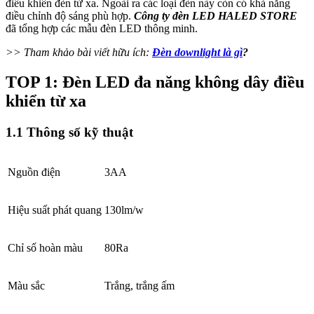
điều khiển đèn từ xa. Ngoài ra các loại đèn này còn có khả năng
điều chỉnh độ sáng phù hợp.
Công ty đèn LED HALED STORE
đã tổng hợp các mẫu đèn LED thông minh.
>> Tham khảo bài viết hữu ích:
Đèn downlight là gì
?
TOP 1: Đèn LED đa năng không dây điều
khiển từ xa
1.1 Thông số kỹ thuật
Nguồn điện
3AA
Hiệu suất phát quang
130lm/w
Chỉ số hoàn màu
80Ra
Màu sắc
Trắng, trắng ấm