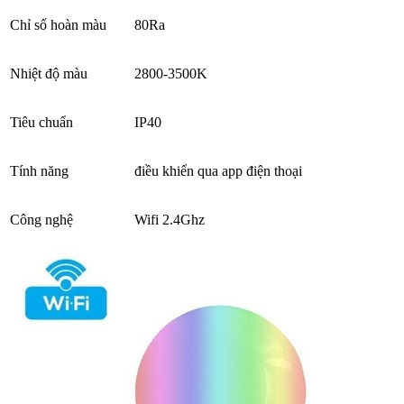
Chỉ số hoàn màu
80Ra
Nhiệt độ màu
2800-3500K
Tiêu chuẩn
IP40
Tính năng
điều khiển qua app điện thoại
Công nghệ
Wifi 2.4Ghz