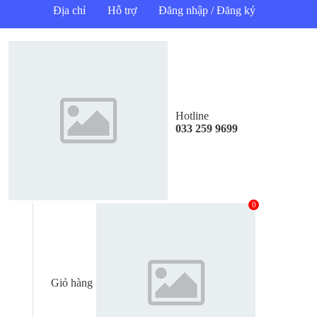
Địa chỉ
Hỗ trợ
Đăng nhập / Đăng ký
Hotline
033 259 9699
0
Giỏ hàng