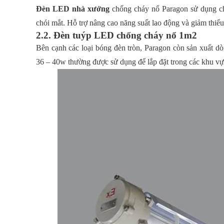
Đèn LED nhà xưởng
chống cháy nổ Paragon sử dụng ch
chói mắt. Hỗ trợ nâng cao năng suất lao động và giảm thiểu 
2.2. Đèn tuýp LED chống cháy nổ 1m2
Bên cạnh các loại bóng đèn tròn, Paragon còn sản xuất d
36 – 40w thường được sử dụng để lắp đặt trong các khu vự