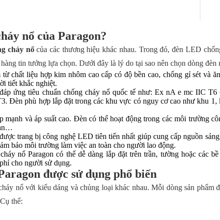
cháy nổ của Paragon?
g cháy nổ
của các thương hiệu khác nhau. Trong đó, đèn LED chốn
hàng tin tưởng lựa chọn. Dưới đây là lý do tại sao nên chọn dòng đèn
ừ chất liệu hợp kim nhôm cao cấp có độ bền cao, chống gỉ sét và ă
i tiết khắc nghiệt.
áp ứng tiêu chuẩn chống cháy nổ quốc tế như: Ex nA e mc IIC T6
. Đèn phù hợp lắp đặt trong các khu vực có nguy cơ cao như khu 1, 
ập mạnh và áp suất cao. Đèn có thể hoạt động trong các môi trường c
han…
được trang bị công nghệ LED tiên tiến nhất giúp cung cấp nguồn sán
 đảm bảo môi trường làm việc an toàn cho người lao động.
cháy nổ Paragon có thể dễ dàng lắp đặt trên trần, tường hoặc các b
i phí cho người sử dụng.
Paragon được sử dụng phổ biến
háy nổ với kiểu dáng và chủng loại khác nhau. Mỗi dòng sản phẩm đ
 Cụ thể: