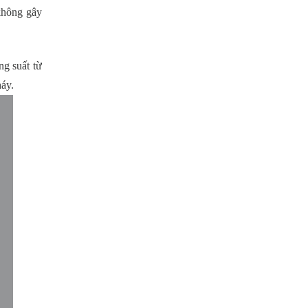
không gây
.
g suất từ
háy.