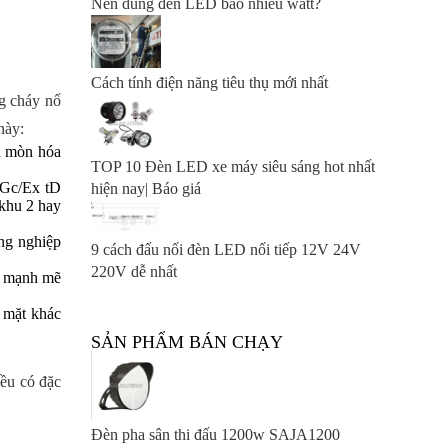
Nên dùng đèn LED bao nhiêu watt?
Cách tính điện năng tiêu thụ mới nhất
g cháy nổ
 này:
n mòn hóa
TOP 10 Đèn LED xe máy siêu sáng hot nhất
 Gc/Ex tD
hiện nay| Báo giá
khu 2 hay
ông nghiệp
9 cách đấu nối đèn LED nối tiếp 12V 24V
220V dễ nhất
g mạnh mẽ
ề mặt khác
SẢN PHẨM BÁN CHẠY
ều có đặc
Đèn pha sân thi đấu 1200w SAJA1200