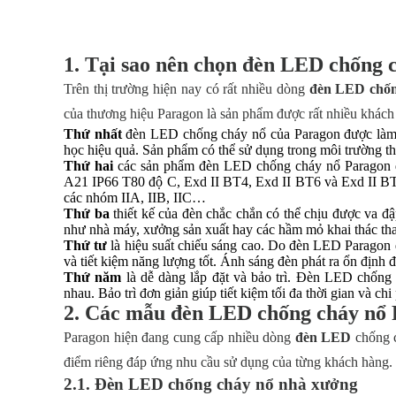
1. Tại sao nên chọn đèn LED chống 
Trên thị trường hiện nay có rất nhiều dòng
đèn LED chốn
của thương hiệu Paragon là sản phẩm được rất nhiều khách 
Thứ nhất
đèn LED chống cháy nổ của Paragon được làm t
học hiệu quả. Sản phẩm có thể sử dụng trong môi trường thờ
Thứ hai
các sản phẩm đèn LED chống cháy nổ Paragon đ
A21 IP66 T80 độ C, Exd II BT4, Exd II BT6 và Exd II BT3
các nhóm IIA, IIB, IIC…
Thứ ba
thiết kế của đèn chắc chắn có thể chịu được va đ
như nhà máy, xưởng sản xuất hay các hầm mỏ khai thác t
Thứ tư
là hiệu suất chiếu sáng cao. Do đèn LED Paragon 
và tiết kiệm năng lượng tốt. Ánh sáng đèn phát ra ổn định
Thứ năm
là dễ dàng lắp đặt và bảo trì. Đèn LED chống 
nhau. Bảo trì đơn giản giúp tiết kiệm tối đa thời gian và ch
2. Các mẫu đèn LED chống cháy nổ 
Paragon hiện đang cung cấp nhiều dòng
đèn LED
chống c
điểm riêng đáp ứng nhu cầu sử dụng của từng khách hàng.
2.1. Đèn LED chống cháy nổ nhà xưởng