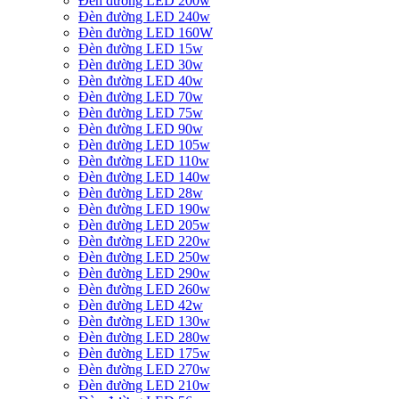
Đèn đường LED 200w
Đèn đường LED 240w
Đèn đường LED 160W
Đèn đường LED 15w
Đèn đường LED 30w
Đèn đường LED 40w
Đèn đường LED 70w
Đèn đường LED 75w
Đèn đường LED 90w
Đèn đường LED 105w
Đèn đường LED 110w
Đèn đường LED 140w
Đèn đường LED 28w
Đèn đường LED 190w
Đèn đường LED 205w
Đèn đường LED 220w
Đèn đường LED 250w
Đèn đường LED 290w
Đèn đường LED 260w
Đèn đường LED 42w
Đèn đường LED 130w
Đèn đường LED 280w
Đèn đường LED 175w
Đèn đường LED 270w
Đèn đường LED 210w