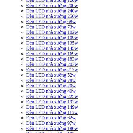
Đèn LED nhà xưởng 120w
Đèn LED nhà xưởng 200w
Đèn LED nhà xưởng 240w
Đèn LED nhà xưởng 250w
Đèn LED nhà xưởng 68w
Đèn LED nhà xưởng 73w
Đèn LED nhà xưởng 102w
Đèn LED nhà xưởng 109w
Đèn LED nhà xưởng 135w
Đèn LED nhà xưởng 145w
Đèn LED nhà xưởng 169w
Đèn LED nhà xưởng 183w
Đèn LED nhà xưởng 203w
Đèn LED nhà xưởng 217w
Đèn LED nhà xưởng 52w
Đèn LED nhà xưởng 78w
Đèn LED nhà xưởng 20w
Đèn LED nhà xưởng 40w
Đèn LED nhà xưởng 225w
Đèn LED nhà xưởng 192w
Đèn LED nhà xưởng 149w
Đèn LED nhà xưởng 115w
Đèn LED nhà xưởng 62w
Đèn LED nhà xưởng 97w
Đèn LED nhà xưởng 180w