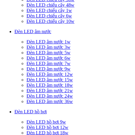
Đèn LED chiếu cây 48w
Đèn LED chiếu cây 1w
Đèn LED chiếu cây 6w
Đèn LED chiếu cây 10w
Đèn LED âm nước
Đèn LED âm nước 1w
Đèn LED âm nước 3w
Đèn LED âm nước 5w
Đèn LED âm nước 6w
Đèn LED âm nước 7w
Đèn LED âm nước 9w
Đèn LED âm nước 12w
Đèn LED âm nước 15w
Đèn LED âm nước 18w
Đèn LED âm nước 21w
Đèn LED âm nước 24w
Đèn LED âm nước 36w
Đèn LED hồ bơi
Đèn LED hồ bơi 9w
Đèn LED hồ bơi 12w
Đèn LED hồ bơi 18w