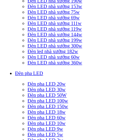
Đèn LED nhà xưởng 190w
Đèn LED nhà xưởng 153w
Đèn LED nhà xưởng 75w
Đèn LED nhà xưởng 69w
Đèn LED nhà xưởng 111w
Đèn LED nhà xưởng 119w
Đèn LED nhà xưởng 144w
Đèn LED nhà xưởng 199w
Đèn LED nhà xưởng 300w
Đèn led nhà xưởng 182w
Đèn LED nhà xưởng 60w
Đèn LED nhà xưởng 360w
Đèn pha LED
Đèn pha LED 20w
Đèn pha LED 30w
Đèn pha LED 50W
Đèn pha LED 100w
Đèn pha LED 150w
Đèn pha LED 18w
Đèn pha LED 60w
Đèn pha LED 10w
Đèn pha LED 9w
Đèn pha LED 5w