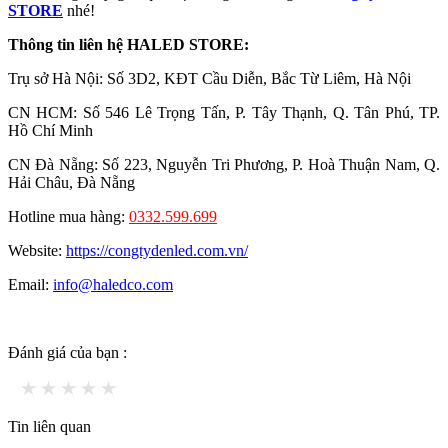
STORE
nhé!
Thông tin liên hệ HALED STORE:
Trụ sở Hà Nội: Số 3D2, KĐT Cầu Diễn, Bắc Từ Liêm, Hà Nội
CN HCM: Số 546 Lê Trọng Tấn, P. Tây Thạnh, Q. Tân Phú, TP.
Hồ Chí Minh
CN Đà Nẵng: Số 223, Nguyễn Tri Phương, P. Hoà Thuận Nam, Q.
Hải Châu, Đà Nẵng
Hotline mua hàng:
0332.599.699
Website:
https://congtydenled.com.vn/
Email:
info@haledco.com
Đánh giá của bạn :
Tin liên quan