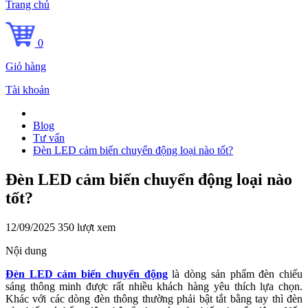
Trang chủ
0
Giỏ hàng
Tài khoản
Blog
Tư vấn
Đèn LED cảm biến chuyển động loại nào tốt?
Đèn LED cảm biến chuyển động loại nào
tốt?
12/09/2025
350 lượt xem
Nội dung
Đèn LED cảm biến chuyển động
là dòng sản phẩm đèn chiếu
sáng thông minh được rất nhiều khách hàng yêu thích lựa chọn.
Khác với các dòng đèn thông thường phải bật tắt bằng tay thì đèn