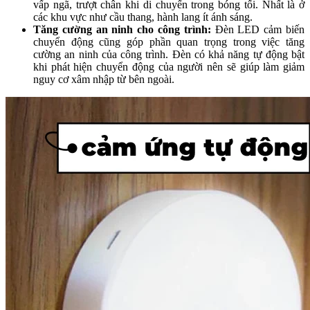
vấp ngã, trượt chân khi di chuyển trong bóng tối. Nhất là ở
các khu vực như cầu thang, hành lang ít ánh sáng.
Tăng cường an ninh cho công trình:
Đèn LED cảm biến
chuyển động cũng góp phần quan trọng trong việc tăng
cường an ninh của công trình. Đèn có khả năng tự động bật
khi phát hiện chuyển động của người nên sẽ giúp làm giảm
nguy cơ xâm nhập từ bên ngoài.