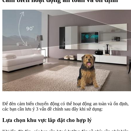
Để đèn cảm biến chuyển động có thể hoạt động an toàn và ổn định,
các bạn cần lưu ý 3 vấn đề chính sau đây khi sử dụng:
Lựa chọn khu vực lắp đặt cho hợp lý