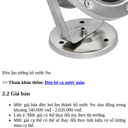
Đèn âm tường hồ nước 9w
>> Tham khảo thêm:
Đèn bể cá nước mặn
2.2 Giá bán
Mức giá bán đèn led âm thành hồ nước 9w dao động trong
khoảng 540.000 vnđ - 2.020.000 vnđ.
Lưu ý: Mức giá có thể thay đổi tùy theo thị trường.
Mức giá cụ thể có thể sẽ thay đổi theo linh kiện và số lượng
mua cụ thể.