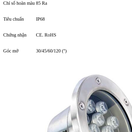
Chỉ số hoàn màu
85 Ra
Tiêu chuẩn
IP68
Chứng nhận
CE. RoHS
Góc mở
30/45/60/120 (°)