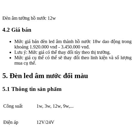
Đèn âm tường hồ nước 12w
4.2 Giá bán
Mức giá bán đèn led âm thành hồ nước 18w dao động trong
khoảng 1.920.000 vnđ - 3.450.000 vnđ.
Lưu ý: Mức giá có thể thay đổi tùy theo thị trường.
Mức giá cụ thể có thể sẽ thay đổi theo linh kiện và số lượng
mua cụ thể.
5. Đèn led âm nước đổi màu
5.1 Thông tin sản phẩm
Công suất
1w, 3w, 12w, 9w,...
Điện áp
12V/24V