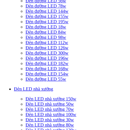
Đèn đường LED 56w
Đèn đường LED 78w
Đèn đường LED 144w
Đèn đường LED 155w
Đèn đường LED 195w
Đèn đường LED 18w
Đèn đường LED 84w
Đèn đường LED 98w
Đèn đường LED 112w
Đèn đường LED 126w
Đèn đường LED 300w
Đèn đường LED 196w
Đèn đường LED 182w
Đèn đường LED 168w
Đèn đường LED 154w
Đèn đường LED 55w
Đèn LED nhà xưởng
Đèn LED nhà xưởng 150w
Đèn LED nhà xưởng 50w
Đèn LED nhà xưởng 70w
Đèn LED nhà xưởng 100w
Đèn LED nhà xưởng 30w
Đèn LED nhà xưởng 80w