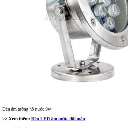
Đèn âm tường hồ nước 9w
>> Xem thêm:
Đèn LED âm nước đổi màu