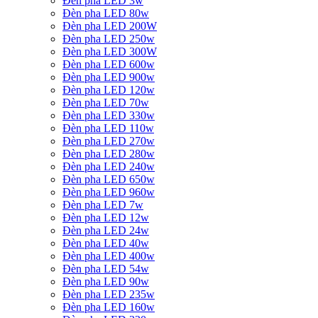
Đèn pha LED 3w
Đèn pha LED 80w
Đèn pha LED 200W
Đèn pha LED 250w
Đèn pha LED 300W
Đèn pha LED 600w
Đèn pha LED 900w
Đèn pha LED 120w
Đèn pha LED 70w
Đèn pha LED 330w
Đèn pha LED 110w
Đèn pha LED 270w
Đèn pha LED 280w
Đèn pha LED 240w
Đèn pha LED 650w
Đèn pha LED 960w
Đèn pha LED 7w
Đèn pha LED 12w
Đèn pha LED 24w
Đèn pha LED 40w
Đèn pha LED 400w
Đèn pha LED 54w
Đèn pha LED 90w
Đèn pha LED 235w
Đèn pha LED 160w