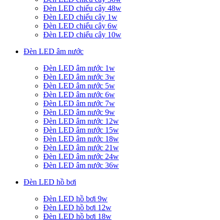
Đèn LED chiếu cây 48w
Đèn LED chiếu cây 1w
Đèn LED chiếu cây 6w
Đèn LED chiếu cây 10w
Đèn LED âm nước
Đèn LED âm nước 1w
Đèn LED âm nước 3w
Đèn LED âm nước 5w
Đèn LED âm nước 6w
Đèn LED âm nước 7w
Đèn LED âm nước 9w
Đèn LED âm nước 12w
Đèn LED âm nước 15w
Đèn LED âm nước 18w
Đèn LED âm nước 21w
Đèn LED âm nước 24w
Đèn LED âm nước 36w
Đèn LED hồ bơi
Đèn LED hồ bơi 9w
Đèn LED hồ bơi 12w
Đèn LED hồ bơi 18w