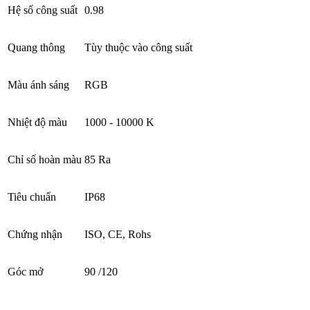
Hệ số công suất
0.98
Quang thông
Tùy thuộc vào công suất
Màu ánh sáng
RGB
Nhiệt độ màu
1000 - 10000 K
Chỉ số hoàn màu
85 Ra
Tiêu chuẩn
IP68
Chứng nhận
ISO, CE, Rohs
Góc mở
90 /120