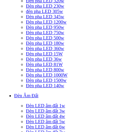
Đèn pha LED 320w
Đèn pha LED 230w
đèn pha LED 305w
Đèn pha LED 345w
Đèn pha LED 1200w
Đèn pha LED 950w
Đèn pha LED 750w
Đèn pha LED 500w
Đèn pha LED 180w
Đèn pha LED 360w
Đèn pha LED 15W
Đèn pha LED 36w
Đèn pha LED 81W
Đèn pha LED 800w
Đèn pha LED 1000W
Đèn pha LED 1500w
Đèn pha LED 140w
Đèn Âm Đất
Đèn LED âm đất 1w
Đèn LED âm đất 3w
Đèn LED âm đất 4w
Đèn LED âm đất 5w
Đèn LED âm đất 6w