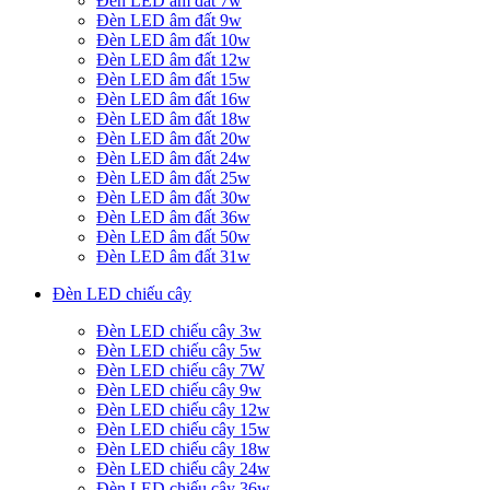
Đèn LED âm đất 7w
Đèn LED âm đất 9w
Đèn LED âm đất 10w
Đèn LED âm đất 12w
Đèn LED âm đất 15w
Đèn LED âm đất 16w
Đèn LED âm đất 18w
Đèn LED âm đất 20w
Đèn LED âm đất 24w
Đèn LED âm đất 25w
Đèn LED âm đất 30w
Đèn LED âm đất 36w
Đèn LED âm đất 50w
Đèn LED âm đất 31w
Đèn LED chiếu cây
Đèn LED chiếu cây 3w
Đèn LED chiếu cây 5w
Đèn LED chiếu cây 7W
Đèn LED chiếu cây 9w
Đèn LED chiếu cây 12w
Đèn LED chiếu cây 15w
Đèn LED chiếu cây 18w
Đèn LED chiếu cây 24w
Đèn LED chiếu cây 36w