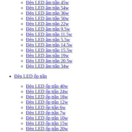
Đèn LED âm trần 45w
Đèn LED âm trần 54w
Đèn LED âm trần 36w
Đèn LED âm trần 50w
Đèn LED âm trần 22w
Đèn LED âm trần 9.5w
Đèn LED âm trần 11.5w
Đèn LED âm trần 5.5w
Đèn LED âm trần 14.5w
Đèn LED âm trần 15.5w
Đèn LED âm trần 19w
Đèn LED âm trần 20.5w
Đèn LED âm trần 34w
Đèn LED ốp trần
Đèn LED ốp trần 40w
Đèn LED ốp trần 24w
Đèn LED ốp trần 18w
Đèn LED ốp trần 12w
Đèn LED ốp trần 6w
Đèn LED ốp trần 7w
Đèn LED ốp trần 10w
Đèn LED ốp trần 15w
Đèn LED ốp trần 20w