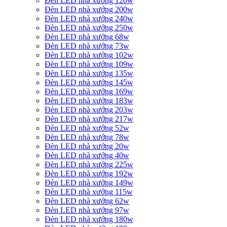
Đèn LED nhà xưởng 120w
Đèn LED nhà xưởng 200w
Đèn LED nhà xưởng 240w
Đèn LED nhà xưởng 250w
Đèn LED nhà xưởng 68w
Đèn LED nhà xưởng 73w
Đèn LED nhà xưởng 102w
Đèn LED nhà xưởng 109w
Đèn LED nhà xưởng 135w
Đèn LED nhà xưởng 145w
Đèn LED nhà xưởng 169w
Đèn LED nhà xưởng 183w
Đèn LED nhà xưởng 203w
Đèn LED nhà xưởng 217w
Đèn LED nhà xưởng 52w
Đèn LED nhà xưởng 78w
Đèn LED nhà xưởng 20w
Đèn LED nhà xưởng 40w
Đèn LED nhà xưởng 225w
Đèn LED nhà xưởng 192w
Đèn LED nhà xưởng 149w
Đèn LED nhà xưởng 115w
Đèn LED nhà xưởng 62w
Đèn LED nhà xưởng 97w
Đèn LED nhà xưởng 180w