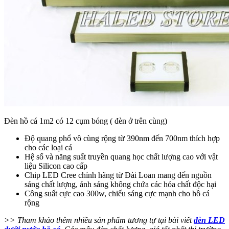
Đèn hồ cá 1m2 có 12 cụm bóng ( đèn ở trên cùng)
Độ quang phổ vô cùng rộng từ 390nm đến 700nm thích hợp
cho các loại cá
Hệ số và năng suất truyền quang học chất lượng cao với vật
liệu Silicon cao cấp
Chip LED Cree chính hãng từ Đài Loan mang đến nguồn
sáng chất lượng, ánh sáng không chứa các hóa chất độc hại
Công suất cực cao 300w, chiếu sáng cực mạnh cho hồ cá
rộng
>> Tham khảo thêm nhiều sản phẩm tương tự tại bài viết
đèn LED