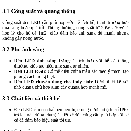
3.1 Công suất và quang thông
Công suất đèn LED cần phù hợp với thể tích hồ, tránh trường hợp
quá sáng hoặc quá tối. Thông thường, công suất từ 20W - 50W là
hợp lý cho hồ cá 1m2, giúp đảm bảo ánh sáng đủ mạnh nhưng
không gây nóng nước.
3.2 Phổ ánh sáng
Đèn LED ánh sáng trắng
: Thích hợp với bể cá thông
thường, giúp tạo hiệu ứng sáng tự nhiên.
Đèn LED RGB
: Có thể điều chỉnh màu sắc theo ý thích, tạo
phong cách riêng biệt.
Đèn LED chuyên dụng cho thủy sinh
: Được thiết kế với
phổ quang phù hợp giúp cây quang hợp mạnh mẽ.
3.3 Chất liệu và thiết kế
Đèn LED cần có chất liệu bền bỉ, chống nước tốt (chỉ số IP67
trở lên nếu dùng chìm). Thiết kế đèn cũng cần phù hợp với bể
cá để đảm bảo hiệu suất tối ưu.