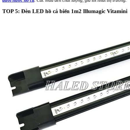
dưới nước hồ cá
. Các mẫu đèn chất lượng, giá tốt nhất thị trường.
TOP 5: Đèn LED hồ cá biển 1m2 Illumagic Vitamini