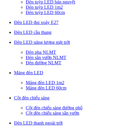
Đèn tuýp LED bán nguyệt
Đèn tuýp LED 1m2
Đèn tuýp LED 60cm
Đèn LED đui xoáy E27
Đèn LED cầu thang
Đèn LED năng lượng mặt trời
Đèn pha NLMT
Đèn sân vườn NLMT
Đèn đường NLMT
Máng đèn LED
Máng đèn LED 1m2
Máng đèn LED 60cm
Cột đèn chiếu sáng
Cột đèn chiếu sáng đường phố
Cột đèn chiếu sáng sân vườn
Đèn LED thanh ngoài trời