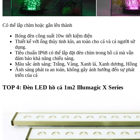
Có thể lắp chìm hoặc gắn lên thành
Bóng đèn công suất 10w tiết kiệm điện
Thiết kế với ống thủy tinh kín, an toàn cho cá và cả người sử
dụng.
Tiêu chuẩn IP68 có thể lắp đặt đèn chìm trong hồ cá mà vẫn
đảm bảo khả năng chiếu sáng.
Màu sắc ánh sáng: Trắng, Vàng, Xanh lá, Xanh dương, Hồng
Ánh sáng phát ra an toàn, không gây ảnh hưởng đến sự phát
triển của cá
TOP 4: Đèn LED hồ cá 1m2 Illumagic X Series