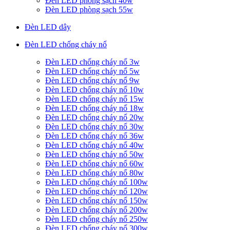
Đèn LED phòng sạch 40w
Đèn LED phòng sạch 55w
Đèn LED dây
Đèn LED chống cháy nổ
Đèn LED chống cháy nổ 3w
Đèn LED chống cháy nổ 5w
Đèn LED chống cháy nổ 9w
Đèn LED chống cháy nổ 10w
Đèn LED chống cháy nổ 15w
Đèn LED chống cháy nổ 18w
Đèn LED chống cháy nổ 20w
Đèn LED chống cháy nổ 30w
Đèn LED chống cháy nổ 36w
Đèn LED chống cháy nổ 40w
Đèn LED chống cháy nổ 50w
Đèn LED chống cháy nổ 60w
Đèn LED chống cháy nổ 80w
Đèn LED chống cháy nổ 100w
Đèn LED chống cháy nổ 120w
Đèn LED chống cháy nổ 150w
Đèn LED chống cháy nổ 200w
Đèn LED chống cháy nổ 250w
Đèn LED chống cháy nổ 300w