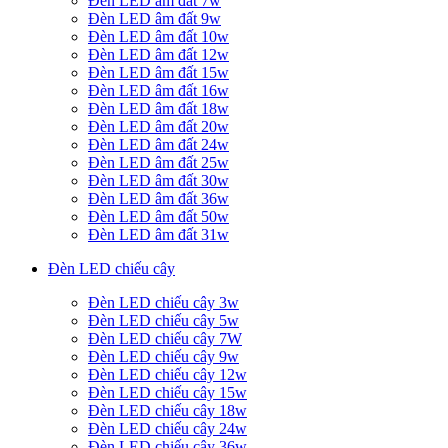
Đèn LED âm đất 7w
Đèn LED âm đất 9w
Đèn LED âm đất 10w
Đèn LED âm đất 12w
Đèn LED âm đất 15w
Đèn LED âm đất 16w
Đèn LED âm đất 18w
Đèn LED âm đất 20w
Đèn LED âm đất 24w
Đèn LED âm đất 25w
Đèn LED âm đất 30w
Đèn LED âm đất 36w
Đèn LED âm đất 50w
Đèn LED âm đất 31w
Đèn LED chiếu cây
Đèn LED chiếu cây 3w
Đèn LED chiếu cây 5w
Đèn LED chiếu cây 7W
Đèn LED chiếu cây 9w
Đèn LED chiếu cây 12w
Đèn LED chiếu cây 15w
Đèn LED chiếu cây 18w
Đèn LED chiếu cây 24w
Đèn LED chiếu cây 36w