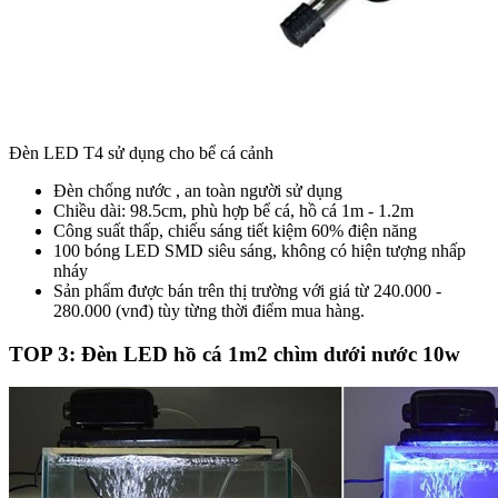
Đèn LED T4 sử dụng cho bể cá cảnh
Đèn chống nước , an toàn người sử dụng
Chiều dài: 98.5cm, phù hợp bể cá, hồ cá 1m - 1.2m
Công suất thấp, chiếu sáng tiết kiệm 60% điện năng
100 bóng LED SMD siêu sáng, không có hiện tượng nhấp
nháy
Sản phẩm được bán trên thị trường với giá từ 240.000 -
280.000 (vnđ) tùy từng thời điểm mua hàng.
TOP 3: Đèn LED hồ cá 1m2 chìm dưới nước 10w