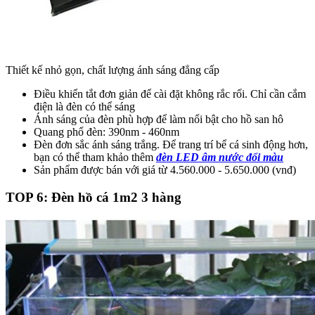
Thiết kế nhỏ gọn, chất lượng ánh sáng đẳng cấp
Điều khiển tắt đơn giản để cài đặt không rắc rối. Chỉ cần cắm
điện là đèn có thể sáng
Ánh sáng của đèn phù hợp để làm nổi bật cho hồ san hô
Quang phổ đèn: 390nm - 460nm
Đèn đơn sắc ánh sáng trắng. Để trang trí bể cá sinh động hơn,
bạn có thể tham khảo thêm
đèn LED âm nước đổi màu
Sản phẩm được bán với giá từ 4.560.000 - 5.650.000 (vnđ)
TOP 6: Đèn hồ cá 1m2 3 hàng