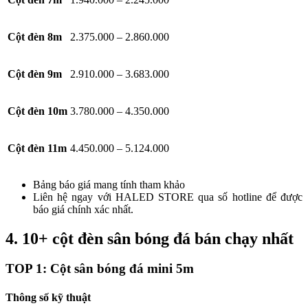
Cột đèn 8m
2.375.000 – 2.860.000
Cột đèn 9m
2.910.000 – 3.683.000
Cột đèn 10m
3.780.000 – 4.350.000
Cột đèn 11m
4.450.000 – 5.124.000
Bảng báo giá mang tính tham khảo
Liên hệ ngay với HALED STORE qua số hotline để được
báo giá chính xác nhất.
4. 10+ cột đèn sân bóng đá bán chạy nhất
TOP 1: Cột sân bóng đá mini 5m
Thông số kỹ thuật