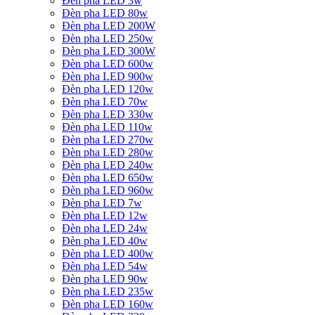
Đèn pha LED 3w
Đèn pha LED 80w
Đèn pha LED 200W
Đèn pha LED 250w
Đèn pha LED 300W
Đèn pha LED 600w
Đèn pha LED 900w
Đèn pha LED 120w
Đèn pha LED 70w
Đèn pha LED 330w
Đèn pha LED 110w
Đèn pha LED 270w
Đèn pha LED 280w
Đèn pha LED 240w
Đèn pha LED 650w
Đèn pha LED 960w
Đèn pha LED 7w
Đèn pha LED 12w
Đèn pha LED 24w
Đèn pha LED 40w
Đèn pha LED 400w
Đèn pha LED 54w
Đèn pha LED 90w
Đèn pha LED 235w
Đèn pha LED 160w