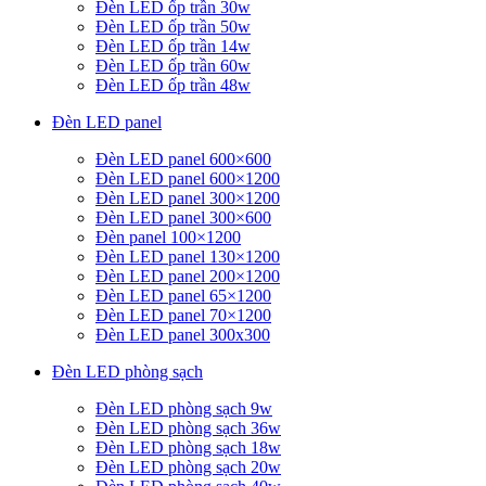
Đèn LED ốp trần 30w
Đèn LED ốp trần 50w
Đèn LED ốp trần 14w
Đèn LED ốp trần 60w
Đèn LED ốp trần 48w
Đèn LED panel
Đèn LED panel 600×600
Đèn LED panel 600×1200
Đèn LED panel 300×1200
Đèn LED panel 300×600
Đèn panel 100×1200
Đèn LED panel 130×1200
Đèn LED panel 200×1200
Đèn LED panel 65×1200
Đèn LED panel 70×1200
Đèn LED panel 300x300
Đèn LED phòng sạch
Đèn LED phòng sạch 9w
Đèn LED phòng sạch 36w
Đèn LED phòng sạch 18w
Đèn LED phòng sạch 20w