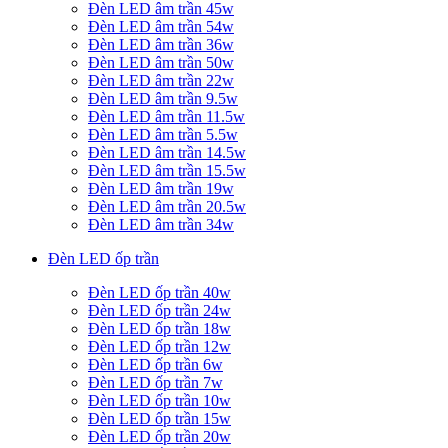
Đèn LED âm trần 45w
Đèn LED âm trần 54w
Đèn LED âm trần 36w
Đèn LED âm trần 50w
Đèn LED âm trần 22w
Đèn LED âm trần 9.5w
Đèn LED âm trần 11.5w
Đèn LED âm trần 5.5w
Đèn LED âm trần 14.5w
Đèn LED âm trần 15.5w
Đèn LED âm trần 19w
Đèn LED âm trần 20.5w
Đèn LED âm trần 34w
Đèn LED ốp trần
Đèn LED ốp trần 40w
Đèn LED ốp trần 24w
Đèn LED ốp trần 18w
Đèn LED ốp trần 12w
Đèn LED ốp trần 6w
Đèn LED ốp trần 7w
Đèn LED ốp trần 10w
Đèn LED ốp trần 15w
Đèn LED ốp trần 20w