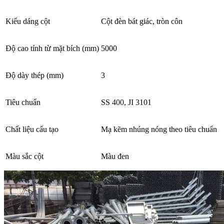
Kiểu dáng cột
Cột đèn bát giác, tròn côn
Độ cao tính từ mặt bích (mm)
5000
Độ dày thép (mm)
3
Tiêu chuẩn
SS 400, JI 3101
Chất liệu cấu tạo
Mạ kẽm nhúng nóng theo tiêu chuẩn
Màu sắc cột
Màu đen