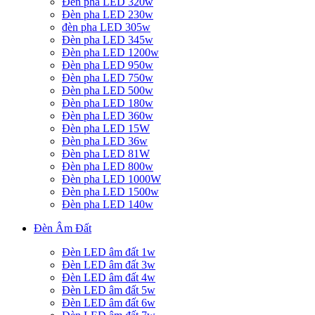
Đèn pha LED 320w
Đèn pha LED 230w
đèn pha LED 305w
Đèn pha LED 345w
Đèn pha LED 1200w
Đèn pha LED 950w
Đèn pha LED 750w
Đèn pha LED 500w
Đèn pha LED 180w
Đèn pha LED 360w
Đèn pha LED 15W
Đèn pha LED 36w
Đèn pha LED 81W
Đèn pha LED 800w
Đèn pha LED 1000W
Đèn pha LED 1500w
Đèn pha LED 140w
Đèn Âm Đất
Đèn LED âm đất 1w
Đèn LED âm đất 3w
Đèn LED âm đất 4w
Đèn LED âm đất 5w
Đèn LED âm đất 6w