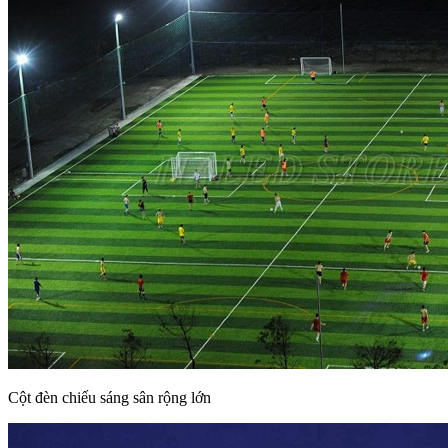
Cột đèn chiếu sáng sân rộng lớn