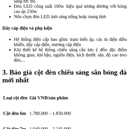
sáng tức thì.
Đèn LED công suất 100w hiệu quả tương đương với bóng
cao áp 250w
Nên chọn đèn LED ánh sáng trắng hoặc trung tính
Dây cáp điện và phụ kiện
Hệ thống điện cấp bao gồm: trạm biến áp, các tủ điện điều
khiển, dây cáp điện, mương cáp điện
Khi thiết kế hệ thống chiếu sáng cần lưu ý đến: đặc điểm
không gian, khí hậu, nguồn điện, kích thước sân, độ cao treo
đèn,...
3. Báo giá cột đèn chiếu sáng sân bóng đá
mới nhất
Loại cột đèn
Giá VNĐ/sản phẩm
Cột đèn 6m
1.780.000 – 1.850.000
Cột đèn 7m
1.940.000 – 2.245.000