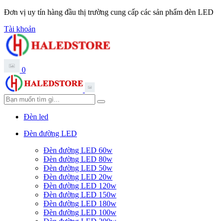
Đơn vị uy tín hàng đầu thị trường cung cấp các sản phẩm đèn LED
Tài khoản
0
Đèn led
Đèn đường LED
Đèn đường LED 60w
Đèn đường LED 80w
Đèn đường LED 50w
Đèn đường LED 20w
Đèn đường LED 120w
Đèn đường LED 150w
Đèn đường LED 180w
Đèn đường LED 100w