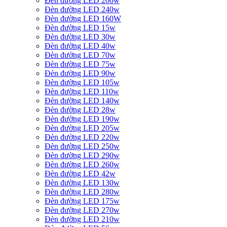
Đèn đường LED 200w
Đèn đường LED 240w
Đèn đường LED 160W
Đèn đường LED 15w
Đèn đường LED 30w
Đèn đường LED 40w
Đèn đường LED 70w
Đèn đường LED 75w
Đèn đường LED 90w
Đèn đường LED 105w
Đèn đường LED 110w
Đèn đường LED 140w
Đèn đường LED 28w
Đèn đường LED 190w
Đèn đường LED 205w
Đèn đường LED 220w
Đèn đường LED 250w
Đèn đường LED 290w
Đèn đường LED 260w
Đèn đường LED 42w
Đèn đường LED 130w
Đèn đường LED 280w
Đèn đường LED 175w
Đèn đường LED 270w
Đèn đường LED 210w