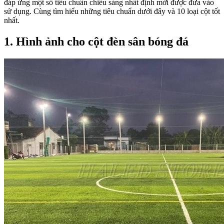
đáp ứng một số tiêu chuẩn chiếu sáng nhất định mới được đưa vào
sử dụng. Cùng tìm hiểu những tiêu chuẩn dưới đây và 10 loại cột tốt
nhất.
1. Hình ảnh cho cột đèn sân bóng đá