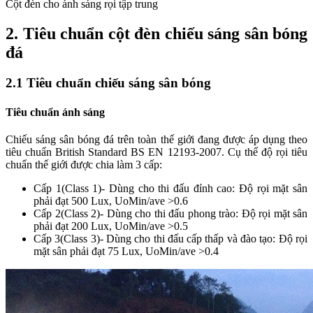
Cột đèn cho ánh sáng rọi tập trung
2. Tiêu chuẩn cột đèn chiếu sáng sân bóng
đá
2.1 Tiêu chuẩn chiếu sáng sân bóng
Tiêu chuẩn ánh sáng
Chiếu sáng sân bóng đá trên toàn thế giới đang được áp dụng theo
tiêu chuẩn British Standard BS EN 12193-2007. Cụ thể độ rọi tiêu
chuẩn thế giới được chia làm 3 cấp:
Cấp 1(Class 1)- Dùng cho thi đấu đỉnh cao: Độ rọi mặt sân
phải đạt 500 Lux, UoMin/ave >0.6
Cấp 2(Class 2)- Dùng cho thi đấu phong trào: Độ rọi mặt sân
phải đạt 200 Lux, UoMin/ave >0.5
Cấp 3(Class 3)- Dùng cho thi đấu cấp thấp và đào tạo: Độ rọi
mặt sân phải đạt 75 Lux, UoMin/ave >0.4