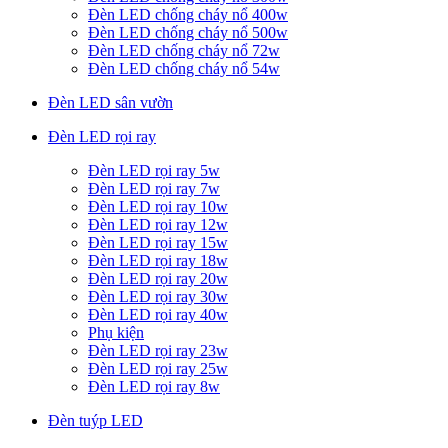
Đèn LED chống cháy nổ 400w
Đèn LED chống cháy nổ 500w
Đèn LED chống cháy nổ 72w
Đèn LED chống cháy nổ 54w
Đèn LED sân vườn
Đèn LED rọi ray
Đèn LED rọi ray 5w
Đèn LED rọi ray 7w
Đèn LED rọi ray 10w
Đèn LED rọi ray 12w
Đèn LED rọi ray 15w
Đèn LED rọi ray 18w
Đèn LED rọi ray 20w
Đèn LED rọi ray 30w
Đèn LED rọi ray 40w
Phụ kiện
Đèn LED rọi ray 23w
Đèn LED rọi ray 25w
Đèn LED rọi ray 8w
Đèn tuýp LED