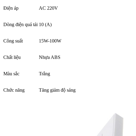
Điện áp
AC 220V
Dòng điện quá tải
10 (A)
Công suất
15W-100W
Chất liệu
Nhựa ABS
Màu sắc
Trắng
Chức năng
Tăng giảm độ sáng