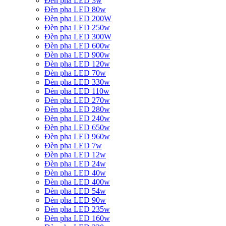
Đèn pha LED 3w
Đèn pha LED 80w
Đèn pha LED 200W
Đèn pha LED 250w
Đèn pha LED 300W
Đèn pha LED 600w
Đèn pha LED 900w
Đèn pha LED 120w
Đèn pha LED 70w
Đèn pha LED 330w
Đèn pha LED 110w
Đèn pha LED 270w
Đèn pha LED 280w
Đèn pha LED 240w
Đèn pha LED 650w
Đèn pha LED 960w
Đèn pha LED 7w
Đèn pha LED 12w
Đèn pha LED 24w
Đèn pha LED 40w
Đèn pha LED 400w
Đèn pha LED 54w
Đèn pha LED 90w
Đèn pha LED 235w
Đèn pha LED 160w