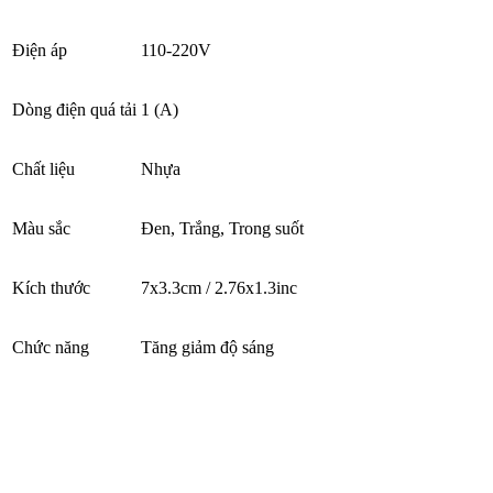
Điện áp
110-220V
Dòng điện quá tải
1 (A)
Chất liệu
Nhựa
Màu sắc
Đen, Trắng, Trong suốt
Kích thước
7x3.3cm / 2.76x1.3inc
Chức năng
Tăng giảm độ sáng