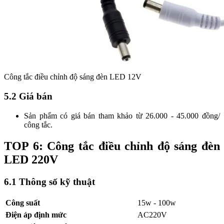
Công tắc điều chỉnh độ sáng đèn LED 12V
5.2 Giá bán
Sản phẩm có giá bán tham khảo từ 26.000 - 45.000 đồng/
công tắc.
TOP 6: Công tắc điều chỉnh độ sáng đèn
LED 220V
6.1 Thông số kỹ thuật
Công suất
15w - 100w
Điện áp định mức
AC220V