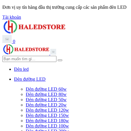
Đơn vị uy tín hàng đầu thị trường cung cấp các sản phẩm đèn LED
Tài khoản
0
Đèn led
Đèn đường LED
Đèn đường LED 60w
Đèn đường LED 80w
Đèn đường LED 50w
Đèn đường LED 20w
Đèn đường LED 120w
Đèn đường LED 150w
Đèn đường LED 180w
Đèn đường LED 100w