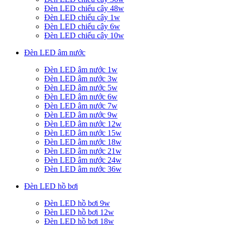
Đèn LED chiếu cây 48w
Đèn LED chiếu cây 1w
Đèn LED chiếu cây 6w
Đèn LED chiếu cây 10w
Đèn LED âm nước
Đèn LED âm nước 1w
Đèn LED âm nước 3w
Đèn LED âm nước 5w
Đèn LED âm nước 6w
Đèn LED âm nước 7w
Đèn LED âm nước 9w
Đèn LED âm nước 12w
Đèn LED âm nước 15w
Đèn LED âm nước 18w
Đèn LED âm nước 21w
Đèn LED âm nước 24w
Đèn LED âm nước 36w
Đèn LED hồ bơi
Đèn LED hồ bơi 9w
Đèn LED hồ bơi 12w
Đèn LED hồ bơi 18w