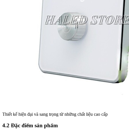
Thiết kế hiện đại và sang trọng từ những chất liệu cao cấp
4.2 Đặc điểm sản phẩm