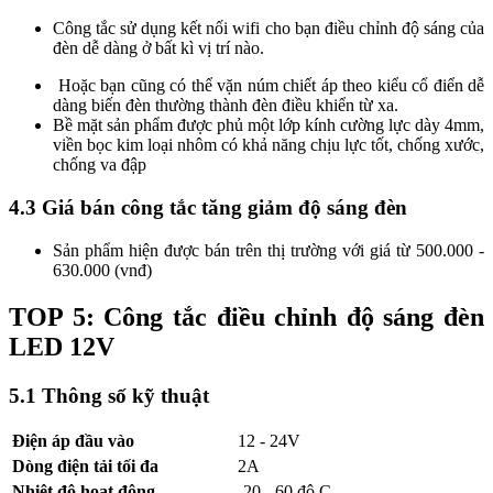
Công tắc sử dụng kết nối wifi cho bạn điều chỉnh độ sáng của
đèn dễ dàng ở bất kì vị trí nào.
Hoặc bạn cũng có thể vặn núm chiết áp theo kiểu cổ điển dễ
dàng biến đèn thường thành đèn điều khiển từ xa.
Bề mặt sản phẩm được phủ một lớp kính cường lực dày 4mm,
viền bọc kim loại nhôm có khả năng chịu lực tốt, chống xước,
chống va đập
4.3 Giá bán công tắc tăng giảm độ sáng đèn
Sản phẩm hiện được bán trên thị trường với giá từ 500.000 -
630.000 (vnđ)
TOP 5: Công tắc điều chỉnh độ sáng đèn
LED 12V
5.1 Thông số kỹ thuật
Điện áp đầu vào
12 - 24V
Dòng điện tải tối đa
2A
Nhiệt độ hoạt động
-20 - 60 độ C