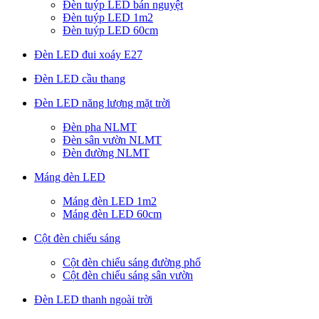
Đèn tuýp LED bán nguyệt
Đèn tuýp LED 1m2
Đèn tuýp LED 60cm
Đèn LED đui xoáy E27
Đèn LED cầu thang
Đèn LED năng lượng mặt trời
Đèn pha NLMT
Đèn sân vườn NLMT
Đèn đường NLMT
Máng đèn LED
Máng đèn LED 1m2
Máng đèn LED 60cm
Cột đèn chiếu sáng
Cột đèn chiếu sáng đường phố
Cột đèn chiếu sáng sân vườn
Đèn LED thanh ngoài trời