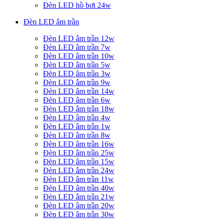
Đèn LED hồ bơi 24w
Đèn LED âm trần
Đèn LED âm trần 12w
Đèn LED âm trần 7w
Đèn LED âm trần 10w
Đèn LED âm trần 5w
Đèn LED âm trần 3w
Đèn LED âm trần 9w
Đèn LED âm trần 14w
Đèn LED âm trần 6w
Đèn LED âm trần 18w
Đèn LED âm trần 4w
Đèn LED âm trần 1w
Đèn LED âm trần 8w
Đèn LED âm trần 16w
Đèn LED âm trần 25w
Đèn LED âm trần 15w
Đèn LED âm trần 24w
Đèn LED âm trần 11w
Đèn LED âm trần 40w
Đèn LED âm trần 21w
Đèn LED âm trần 20w
Đèn LED âm trần 30w