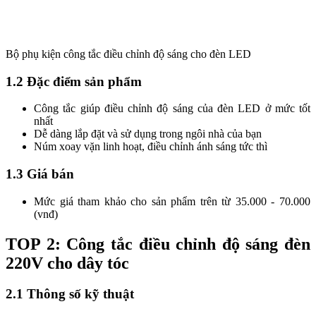
Bộ phụ kiện công tắc điều chỉnh độ sáng cho đèn LED
1.2 Đặc điểm sản phẩm
Công tắc giúp điều chỉnh độ sáng của đèn LED ở mức tốt
nhất
Dễ dàng lắp đặt và sử dụng trong ngôi nhà của bạn
Núm xoay vặn linh hoạt, điều chỉnh ánh sáng tức thì
1.3 Giá bán
Mức giá tham khảo cho sản phẩm trên từ 35.000 - 70.000
(vnđ)
TOP 2: Công tắc điều chỉnh độ sáng đèn
220V cho dây tóc
2.1 Thông số kỹ thuật