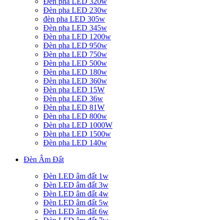
Đèn pha LED 320w
Đèn pha LED 230w
đèn pha LED 305w
Đèn pha LED 345w
Đèn pha LED 1200w
Đèn pha LED 950w
Đèn pha LED 750w
Đèn pha LED 500w
Đèn pha LED 180w
Đèn pha LED 360w
Đèn pha LED 15W
Đèn pha LED 36w
Đèn pha LED 81W
Đèn pha LED 800w
Đèn pha LED 1000W
Đèn pha LED 1500w
Đèn pha LED 140w
Đèn Âm Đất
Đèn LED âm đất 1w
Đèn LED âm đất 3w
Đèn LED âm đất 4w
Đèn LED âm đất 5w
Đèn LED âm đất 6w