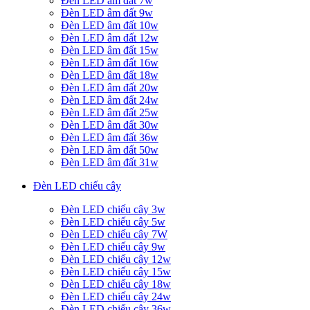
Đèn LED âm đất 7w
Đèn LED âm đất 9w
Đèn LED âm đất 10w
Đèn LED âm đất 12w
Đèn LED âm đất 15w
Đèn LED âm đất 16w
Đèn LED âm đất 18w
Đèn LED âm đất 20w
Đèn LED âm đất 24w
Đèn LED âm đất 25w
Đèn LED âm đất 30w
Đèn LED âm đất 36w
Đèn LED âm đất 50w
Đèn LED âm đất 31w
Đèn LED chiếu cây
Đèn LED chiếu cây 3w
Đèn LED chiếu cây 5w
Đèn LED chiếu cây 7W
Đèn LED chiếu cây 9w
Đèn LED chiếu cây 12w
Đèn LED chiếu cây 15w
Đèn LED chiếu cây 18w
Đèn LED chiếu cây 24w
Đèn LED chiếu cây 36w