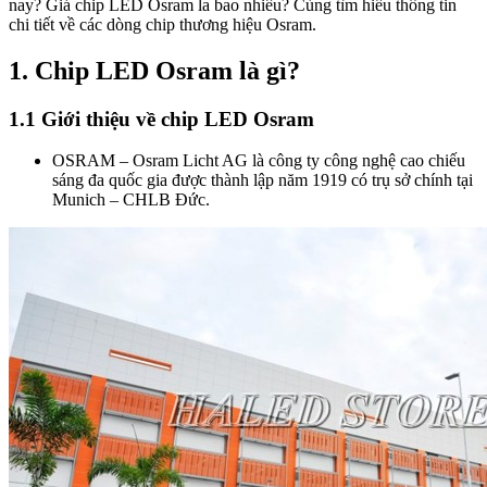
nay? Giá chip LED Osram la bao nhiêu? Cùng tìm hiểu thông tin
chi tiết về các dòng chip thương hiệu Osram.
1. Chip LED Osram là gì?
1.1 Giới thiệu về chip LED Osram
OSRAM – Osram Licht AG là công ty công nghệ cao chiếu
sáng đa quốc gia được thành lập năm 1919 có trụ sở chính tại
Munich – CHLB Đức.