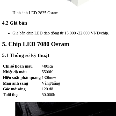
Hình ảnh LED 2835 Osram
4.2 Giá bán
Gia bán chip LED dao động từ 15.000 -22.000 VNĐ/chip.
5. Chip LED 7080 Osram
5.1 Thông số kỹ thuật
Chỉ số hoàn màu
>80Ra
Nhiệt độ màu
5500K
Hiệu suất phát quang
130lm/w
Màu ánh sáng
Vàng/trắng
Góc mở sáng
120 độ
Tuổi thọ
50.000h