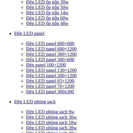
Đèn LED ốp trần 30w
Đèn LED ốp trần 50w
Đèn LED ốp trần 14w
Đèn LED ốp trần 60w
Đèn LED ốp trần 48w
Đèn LED panel
Đèn LED panel 600×600
Đèn LED panel 600×1200
Đèn LED panel 300×1200
Đèn LED panel 300×600
Đèn panel 100×1200
Đèn LED panel 130×1200
Đèn LED panel 200×1200
Đèn LED panel 65×1200
Đèn LED panel 70×1200
Đèn LED panel 300x300
Đèn LED phòng sạch
Đèn LED phòng sạch 9w
Đèn LED phòng sạch 36w
Đèn LED phòng sạch 18w
Đèn LED phòng sạch 20w