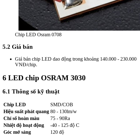
Chip LED Osram 0708
5.2 Giá bán
Giá bán chip LED dao động trong khoảng 140.000 - 230.000
VNĐ/chip.
6 LED chip OSRAM 3030
6.1 Thông số kỹ thuật
Chip LED
SMD/COB
Hiệu suất phát quang
80 - 130lm/w
Chỉ số hoàn màu
75 - 90Ra
Nhiệt độ hoạt động
-40 - 125 độ C
Góc mở sáng
120 độ