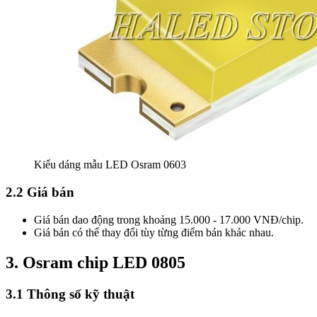
Kiểu dáng mẫu LED Osram 0603
2.2 Giá bán
Giá bán dao động trong khoảng 15.000 - 17.000 VNĐ/chip.
Giá bán có thể thay đổi tùy từng điểm bán khác nhau.
3. Osram chip LED 0805
3.1 Thông số kỹ thuật