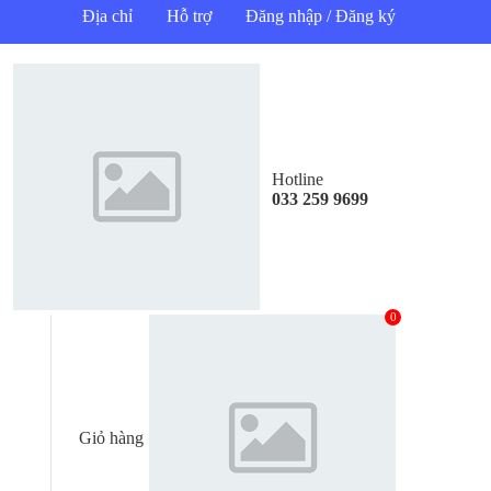
Địa chỉ
Hỗ trợ
Đăng nhập / Đăng ký
Hotline
033 259 9699
0
Giỏ hàng