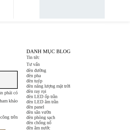
DANH MỤC BLOG
Tin tức
Tư vấn
đèn đường
đèn pha
đèn tuýp
đèn năng lượng mặt trời
đèn ray rọi
ần phải có
đèn LED ốp trần
 Tham khảo
đèn LED âm trần
đèn panel
đèn sân vườn
 công trên
đèn phòng sạch
đèn chống nổ
đèn âm nước