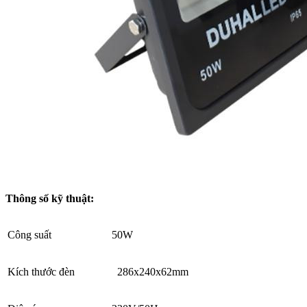
Thông số kỹ thuật:
Công suất
50W
Kích thước đèn
286x240x62mm