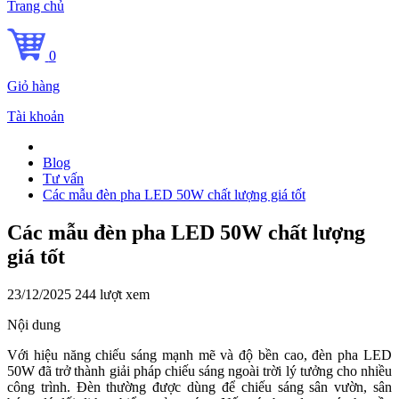
Trang chủ
0
Giỏ hàng
Tài khoản
Blog
Tư vấn
Các mẫu đèn pha LED 50W chất lượng giá tốt
Các mẫu đèn pha LED 50W chất lượng
giá tốt
23/12/2025
244 lượt xem
Nội dung
Với hiệu năng chiếu sáng mạnh mẽ và độ bền cao, đèn pha LED
50W đã trở thành giải pháp chiếu sáng ngoài trời lý tưởng cho nhiều
công trình. Đèn thường được dùng để chiếu sáng sân vườn, sân