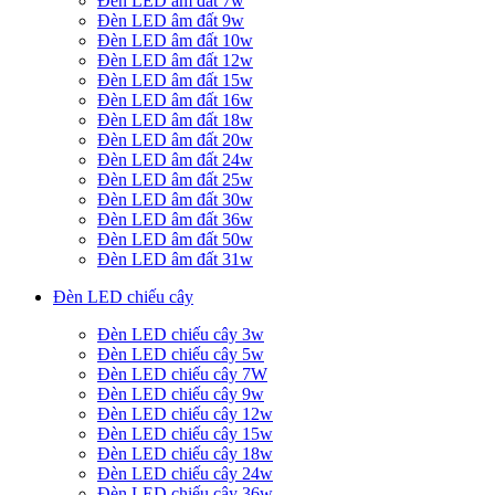
Đèn LED âm đất 7w
Đèn LED âm đất 9w
Đèn LED âm đất 10w
Đèn LED âm đất 12w
Đèn LED âm đất 15w
Đèn LED âm đất 16w
Đèn LED âm đất 18w
Đèn LED âm đất 20w
Đèn LED âm đất 24w
Đèn LED âm đất 25w
Đèn LED âm đất 30w
Đèn LED âm đất 36w
Đèn LED âm đất 50w
Đèn LED âm đất 31w
Đèn LED chiếu cây
Đèn LED chiếu cây 3w
Đèn LED chiếu cây 5w
Đèn LED chiếu cây 7W
Đèn LED chiếu cây 9w
Đèn LED chiếu cây 12w
Đèn LED chiếu cây 15w
Đèn LED chiếu cây 18w
Đèn LED chiếu cây 24w
Đèn LED chiếu cây 36w