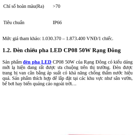
Chỉ số hoàn màu(Ra)
>70
Tiêu chuẩn
IP66
Mức giá tham khảo: 1.030.370 – 1.873.400 VNĐ/1 chiếc.
1.2. Đèn chiếu pha LED CP08 50W Rạng Đông
Sản phẩm
đèn pha LED
CP08 50W của Rạng Đông có kiểu dáng
mới lạ hiện đang rất được ưa chuộng trên thị trường. Đèn được
trang bị van cân bằng áp suất có khả năng chống thấm nước hiệu
quả. Sản phẩm thích hợp để lắp đặt tại các khu vực như sân vườn,
bể bơi hay biển quảng cáo ngoài trời…