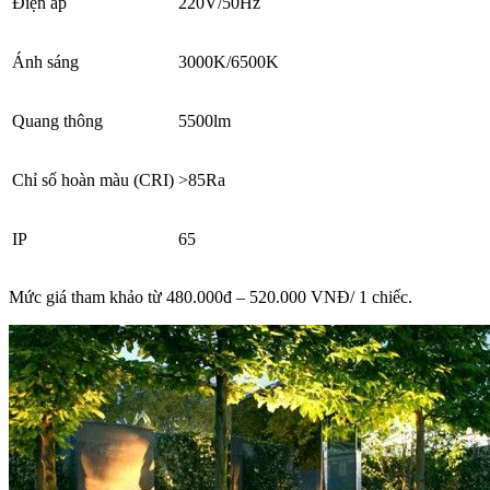
Điện áp
220V/50Hz
Ánh sáng
3000K/6500K
Quang thông
5500lm
Chỉ số hoàn màu (CRI)
>85Ra
IP
65
Mức giá tham khảo từ 480.000đ – 520.000 VNĐ/ 1 chiếc.