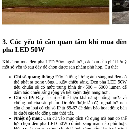
3. Các yếu tố cần quan tâm khi mua đèn
pha LED 50W
Khi chọn mua đèn pha LED 50w ngoài trời, các bạn cần phải lưu ý
một số yếu tố sau đây để chọn được sản phẩm phù hợp. Cụ thể:
Chỉ số quang thông:
Đây là tổng lượng ánh sáng mà đèn có
thể phát ra trong vòng 1 giây chiếu sáng. Đèn pha LED 50W
tiêu chuẩn sẽ có mức trung bình từ 4500 – 6000 lumen để
đảm bảo chiếu sáng rộng và tiết kiệm điện năng hơn.
Chỉ số IP:
Đây là chỉ số thể hiện khả năng chống nước và
chống bụi của sản phẩm. Do đèn được lắp đặt ngoài trời nên
cần chọn loại có chỉ số IP từ 65-67 để đảm bảo hoạt động bền
bỉ dưới các tác động của thời tiết.
Nhiệt độ màu:
Căn cứ vào mục đích sử dụng mà bạn có thể
lựa chọn đèn pha LED 50W có ánh sáng màu nào phù hợp.
Đèn có 2 màu ánh sáng chính là ánh sáng trắng lạnh và vàng