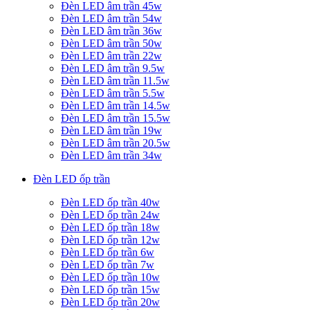
Đèn LED âm trần 45w
Đèn LED âm trần 54w
Đèn LED âm trần 36w
Đèn LED âm trần 50w
Đèn LED âm trần 22w
Đèn LED âm trần 9.5w
Đèn LED âm trần 11.5w
Đèn LED âm trần 5.5w
Đèn LED âm trần 14.5w
Đèn LED âm trần 15.5w
Đèn LED âm trần 19w
Đèn LED âm trần 20.5w
Đèn LED âm trần 34w
Đèn LED ốp trần
Đèn LED ốp trần 40w
Đèn LED ốp trần 24w
Đèn LED ốp trần 18w
Đèn LED ốp trần 12w
Đèn LED ốp trần 6w
Đèn LED ốp trần 7w
Đèn LED ốp trần 10w
Đèn LED ốp trần 15w
Đèn LED ốp trần 20w