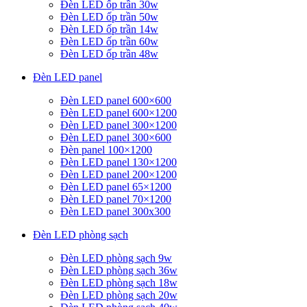
Đèn LED ốp trần 30w
Đèn LED ốp trần 50w
Đèn LED ốp trần 14w
Đèn LED ốp trần 60w
Đèn LED ốp trần 48w
Đèn LED panel
Đèn LED panel 600×600
Đèn LED panel 600×1200
Đèn LED panel 300×1200
Đèn LED panel 300×600
Đèn panel 100×1200
Đèn LED panel 130×1200
Đèn LED panel 200×1200
Đèn LED panel 65×1200
Đèn LED panel 70×1200
Đèn LED panel 300x300
Đèn LED phòng sạch
Đèn LED phòng sạch 9w
Đèn LED phòng sạch 36w
Đèn LED phòng sạch 18w
Đèn LED phòng sạch 20w