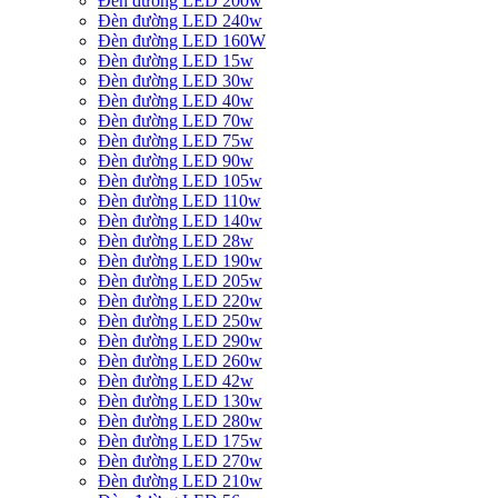
Đèn đường LED 200w
Đèn đường LED 240w
Đèn đường LED 160W
Đèn đường LED 15w
Đèn đường LED 30w
Đèn đường LED 40w
Đèn đường LED 70w
Đèn đường LED 75w
Đèn đường LED 90w
Đèn đường LED 105w
Đèn đường LED 110w
Đèn đường LED 140w
Đèn đường LED 28w
Đèn đường LED 190w
Đèn đường LED 205w
Đèn đường LED 220w
Đèn đường LED 250w
Đèn đường LED 290w
Đèn đường LED 260w
Đèn đường LED 42w
Đèn đường LED 130w
Đèn đường LED 280w
Đèn đường LED 175w
Đèn đường LED 270w
Đèn đường LED 210w