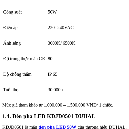
Công suất
50W
Điện áp
220~240VAC
Ánh sáng
3000K/ 6500K
Độ trung thực màu CRI
80
Độ chống thấm
IP 65
Tuổi thọ
30.000h
Mức giá tham khảo từ 1.000.000 – 1.500.000 VNĐ/ 1 chiếc.
1.4. Đèn pha LED KDJD0501 DUHAL
KDJD0501 là mẫu
đèn pha LED 50W
của thương hiệu DUHAL.