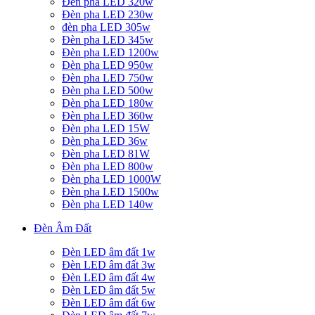
Đèn pha LED 320w
Đèn pha LED 230w
đèn pha LED 305w
Đèn pha LED 345w
Đèn pha LED 1200w
Đèn pha LED 950w
Đèn pha LED 750w
Đèn pha LED 500w
Đèn pha LED 180w
Đèn pha LED 360w
Đèn pha LED 15W
Đèn pha LED 36w
Đèn pha LED 81W
Đèn pha LED 800w
Đèn pha LED 1000W
Đèn pha LED 1500w
Đèn pha LED 140w
Đèn Âm Đất
Đèn LED âm đất 1w
Đèn LED âm đất 3w
Đèn LED âm đất 4w
Đèn LED âm đất 5w
Đèn LED âm đất 6w