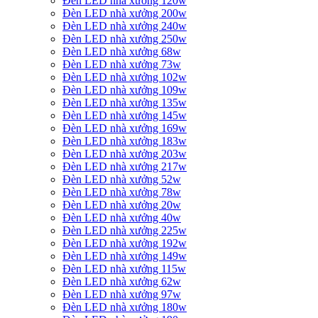
Đèn LED nhà xưởng 120w
Đèn LED nhà xưởng 200w
Đèn LED nhà xưởng 240w
Đèn LED nhà xưởng 250w
Đèn LED nhà xưởng 68w
Đèn LED nhà xưởng 73w
Đèn LED nhà xưởng 102w
Đèn LED nhà xưởng 109w
Đèn LED nhà xưởng 135w
Đèn LED nhà xưởng 145w
Đèn LED nhà xưởng 169w
Đèn LED nhà xưởng 183w
Đèn LED nhà xưởng 203w
Đèn LED nhà xưởng 217w
Đèn LED nhà xưởng 52w
Đèn LED nhà xưởng 78w
Đèn LED nhà xưởng 20w
Đèn LED nhà xưởng 40w
Đèn LED nhà xưởng 225w
Đèn LED nhà xưởng 192w
Đèn LED nhà xưởng 149w
Đèn LED nhà xưởng 115w
Đèn LED nhà xưởng 62w
Đèn LED nhà xưởng 97w
Đèn LED nhà xưởng 180w