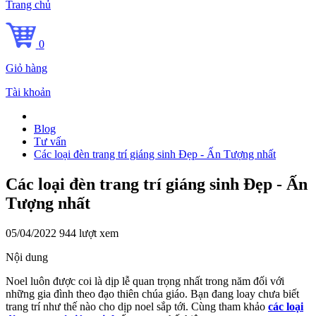
Trang chủ
0
Giỏ hàng
Tài khoản
Blog
Tư vấn
Các loại đèn trang trí giáng sinh Đẹp - Ấn Tượng nhất
Các loại đèn trang trí giáng sinh Đẹp - Ấn
Tượng nhất
05/04/2022
944 lượt xem
Nội dung
Noel luôn được coi là dịp lễ quan trọng nhất trong năm đối với
những gia đình theo đạo thiên chúa giáo. Bạn đang loay chưa biết
trang trí như thế nào cho dịp noel sắp tới. Cùng tham khảo
các loại