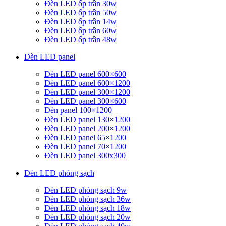
Đèn LED ốp trần 30w
Đèn LED ốp trần 50w
Đèn LED ốp trần 14w
Đèn LED ốp trần 60w
Đèn LED ốp trần 48w
Đèn LED panel
Đèn LED panel 600×600
Đèn LED panel 600×1200
Đèn LED panel 300×1200
Đèn LED panel 300×600
Đèn panel 100×1200
Đèn LED panel 130×1200
Đèn LED panel 200×1200
Đèn LED panel 65×1200
Đèn LED panel 70×1200
Đèn LED panel 300x300
Đèn LED phòng sạch
Đèn LED phòng sạch 9w
Đèn LED phòng sạch 36w
Đèn LED phòng sạch 18w
Đèn LED phòng sạch 20w