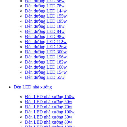
Đèn đường LED 56w
Đèn đường LED 78w
Đèn đường LED 144w
Đèn đường LED 155w
Đèn đường LED 195w
Đèn đường LED 18w
Đèn đường LED 84w
Đèn đường LED 98w
Đèn đường LED 112w
Đèn đường LED 126w
Đèn đường LED 300w
Đèn đường LED 196w
Đèn đường LED 182w
Đèn đường LED 168w
Đèn đường LED 154w
Đèn đường LED 55w
Đèn LED nhà xưởng
Đèn LED nhà xưởng 150w
Đèn LED nhà xưởng 50w
Đèn LED nhà xưởng 70w
Đèn LED nhà xưởng 100w
Đèn LED nhà xưởng 30w
Đèn LED nhà xưởng 80w