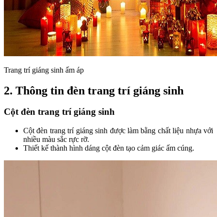
Trang trí giáng sinh ấm áp
2. Thông tin đèn trang trí giáng sinh
Cột đèn trang trí giáng sinh
Cột đèn trang trí giáng sinh được làm bằng chất liệu nhựa với
nhiều màu sắc rực rỡ.
Thiết kế thành hình dáng cột đèn tạo cảm giác ấm cúng.