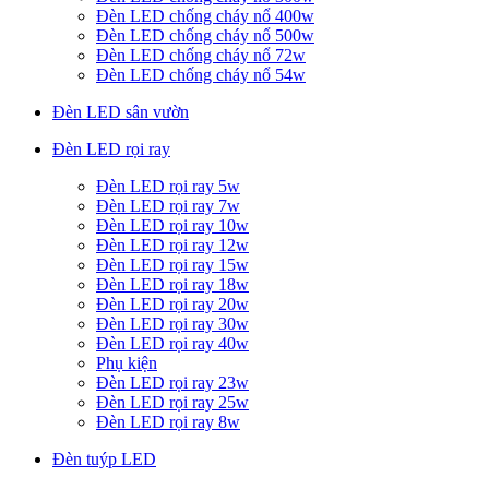
Đèn LED chống cháy nổ 400w
Đèn LED chống cháy nổ 500w
Đèn LED chống cháy nổ 72w
Đèn LED chống cháy nổ 54w
Đèn LED sân vườn
Đèn LED rọi ray
Đèn LED rọi ray 5w
Đèn LED rọi ray 7w
Đèn LED rọi ray 10w
Đèn LED rọi ray 12w
Đèn LED rọi ray 15w
Đèn LED rọi ray 18w
Đèn LED rọi ray 20w
Đèn LED rọi ray 30w
Đèn LED rọi ray 40w
Phụ kiện
Đèn LED rọi ray 23w
Đèn LED rọi ray 25w
Đèn LED rọi ray 8w
Đèn tuýp LED