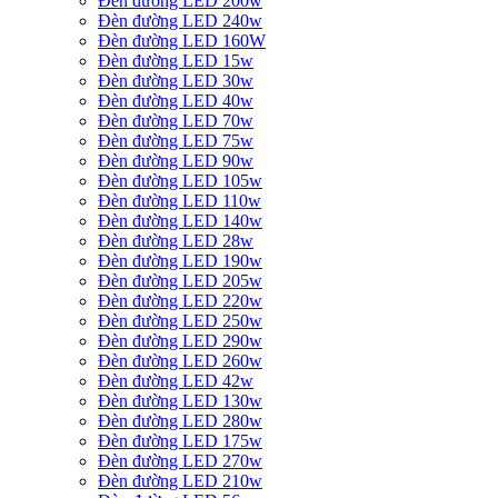
Đèn đường LED 200w
Đèn đường LED 240w
Đèn đường LED 160W
Đèn đường LED 15w
Đèn đường LED 30w
Đèn đường LED 40w
Đèn đường LED 70w
Đèn đường LED 75w
Đèn đường LED 90w
Đèn đường LED 105w
Đèn đường LED 110w
Đèn đường LED 140w
Đèn đường LED 28w
Đèn đường LED 190w
Đèn đường LED 205w
Đèn đường LED 220w
Đèn đường LED 250w
Đèn đường LED 290w
Đèn đường LED 260w
Đèn đường LED 42w
Đèn đường LED 130w
Đèn đường LED 280w
Đèn đường LED 175w
Đèn đường LED 270w
Đèn đường LED 210w