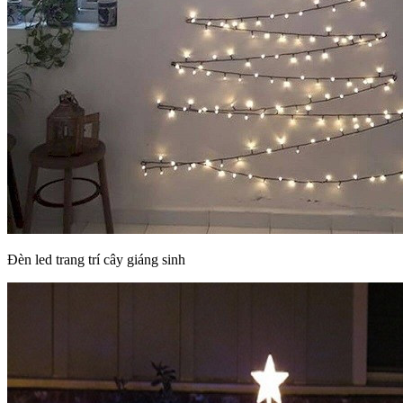
Đèn led trang trí cây giáng sinh