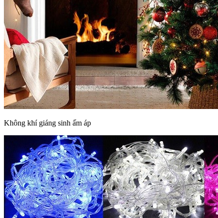
Không khí giáng sinh ấm áp