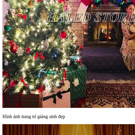
Hình ảnh trang trí giáng sinh đẹp