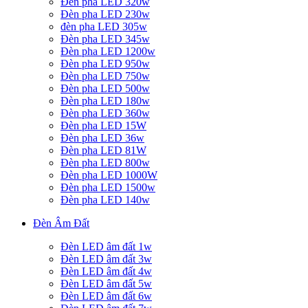
Đèn pha LED 320w
Đèn pha LED 230w
đèn pha LED 305w
Đèn pha LED 345w
Đèn pha LED 1200w
Đèn pha LED 950w
Đèn pha LED 750w
Đèn pha LED 500w
Đèn pha LED 180w
Đèn pha LED 360w
Đèn pha LED 15W
Đèn pha LED 36w
Đèn pha LED 81W
Đèn pha LED 800w
Đèn pha LED 1000W
Đèn pha LED 1500w
Đèn pha LED 140w
Đèn Âm Đất
Đèn LED âm đất 1w
Đèn LED âm đất 3w
Đèn LED âm đất 4w
Đèn LED âm đất 5w
Đèn LED âm đất 6w