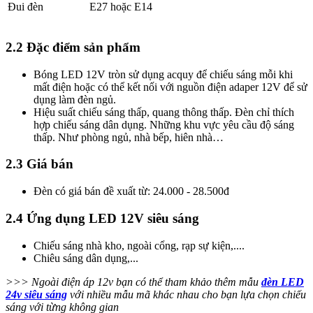
Đui đèn
E27 hoặc E14
2.2 Đặc điểm sản phẩm
Bóng LED 12V tròn sử dụng acquy để chiếu sáng mỗi khi
mất điện hoặc có thể kết nối với nguồn điện adaper 12V để sử
dụng làm đèn ngủ.
Hiệu suất chiếu sáng thấp, quang thông thấp. Đèn chỉ thích
hợp chiếu sáng dân dụng. Những khu vực yêu cầu độ sáng
thấp. Như phòng ngủ, nhà bếp, hiên nhà…
2.3 Giá bán
Đèn có giá bán đề xuất từ: 24.000 - 28.500đ
2.4 Ứng dụng LED 12V siêu sáng
Chiếu sáng nhà kho, ngoài cổng, rạp sự kiện,....
Chiêu sáng dân dụng,...
>>> Ngoài điện áp 12v bạn có thể tham khảo thêm mẫu
đèn LED
24v siêu sáng
với nhiều mẫu mã khác nhau cho bạn lựa chọn chiếu
sáng với từng không gian