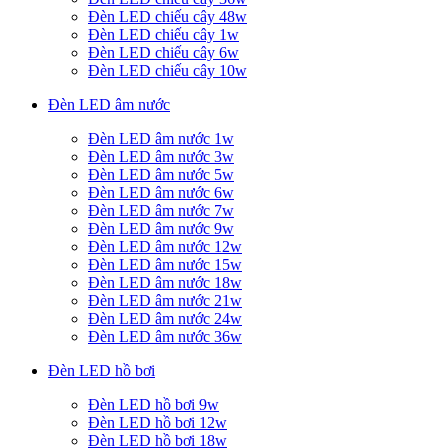
Đèn LED chiếu cây 48w
Đèn LED chiếu cây 1w
Đèn LED chiếu cây 6w
Đèn LED chiếu cây 10w
Đèn LED âm nước
Đèn LED âm nước 1w
Đèn LED âm nước 3w
Đèn LED âm nước 5w
Đèn LED âm nước 6w
Đèn LED âm nước 7w
Đèn LED âm nước 9w
Đèn LED âm nước 12w
Đèn LED âm nước 15w
Đèn LED âm nước 18w
Đèn LED âm nước 21w
Đèn LED âm nước 24w
Đèn LED âm nước 36w
Đèn LED hồ bơi
Đèn LED hồ bơi 9w
Đèn LED hồ bơi 12w
Đèn LED hồ bơi 18w