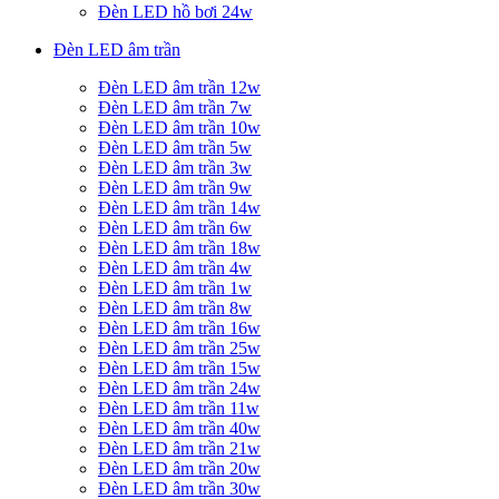
Đèn LED hồ bơi 24w
Đèn LED âm trần
Đèn LED âm trần 12w
Đèn LED âm trần 7w
Đèn LED âm trần 10w
Đèn LED âm trần 5w
Đèn LED âm trần 3w
Đèn LED âm trần 9w
Đèn LED âm trần 14w
Đèn LED âm trần 6w
Đèn LED âm trần 18w
Đèn LED âm trần 4w
Đèn LED âm trần 1w
Đèn LED âm trần 8w
Đèn LED âm trần 16w
Đèn LED âm trần 25w
Đèn LED âm trần 15w
Đèn LED âm trần 24w
Đèn LED âm trần 11w
Đèn LED âm trần 40w
Đèn LED âm trần 21w
Đèn LED âm trần 20w
Đèn LED âm trần 30w