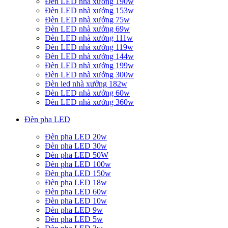
Đèn LED nhà xưởng 190w
Đèn LED nhà xưởng 153w
Đèn LED nhà xưởng 75w
Đèn LED nhà xưởng 69w
Đèn LED nhà xưởng 111w
Đèn LED nhà xưởng 119w
Đèn LED nhà xưởng 144w
Đèn LED nhà xưởng 199w
Đèn LED nhà xưởng 300w
Đèn led nhà xưởng 182w
Đèn LED nhà xưởng 60w
Đèn LED nhà xưởng 360w
Đèn pha LED
Đèn pha LED 20w
Đèn pha LED 30w
Đèn pha LED 50W
Đèn pha LED 100w
Đèn pha LED 150w
Đèn pha LED 18w
Đèn pha LED 60w
Đèn pha LED 10w
Đèn pha LED 9w
Đèn pha LED 5w