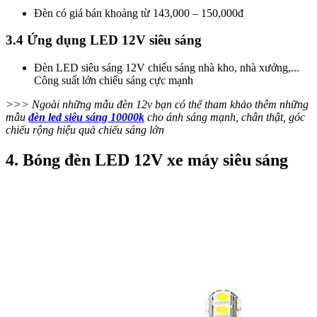
Đèn có giá bán khoảng từ 143,000 – 150,000đ
3.4 Ứng dụng LED 12V siêu sáng
Đèn LED siêu sáng 12V chiếu sáng nhà kho, nhà xưởng,...
Công suất lớn chiếu sáng cực mạnh
>>> Ngoài những mẫu đèn 12v bạn có thể tham khảo thêm những
mẫu
đèn led siêu sáng 10000k
cho ánh sáng mạnh, chân thật, góc
chiếu rộng hiệu quả chiếu sáng lớn
4. Bóng đèn LED 12V xe máy siêu sáng