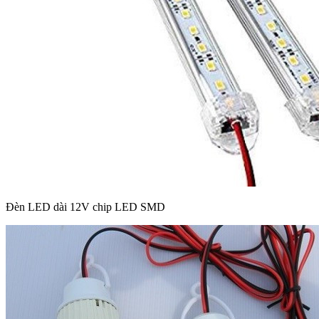
Đèn LED dài 12V chip LED SMD