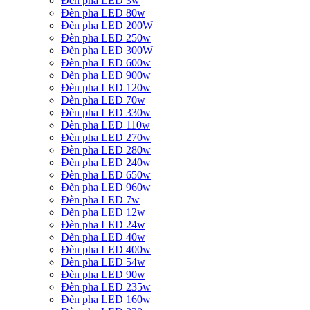
Đèn pha LED 3w
Đèn pha LED 80w
Đèn pha LED 200W
Đèn pha LED 250w
Đèn pha LED 300W
Đèn pha LED 600w
Đèn pha LED 900w
Đèn pha LED 120w
Đèn pha LED 70w
Đèn pha LED 330w
Đèn pha LED 110w
Đèn pha LED 270w
Đèn pha LED 280w
Đèn pha LED 240w
Đèn pha LED 650w
Đèn pha LED 960w
Đèn pha LED 7w
Đèn pha LED 12w
Đèn pha LED 24w
Đèn pha LED 40w
Đèn pha LED 400w
Đèn pha LED 54w
Đèn pha LED 90w
Đèn pha LED 235w
Đèn pha LED 160w