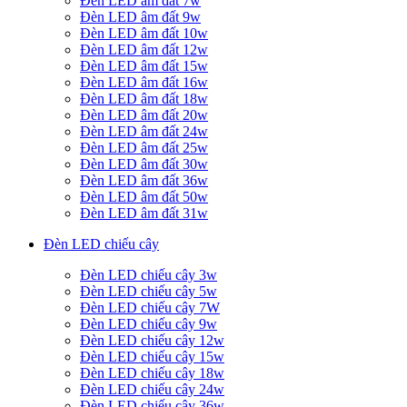
Đèn LED âm đất 7w
Đèn LED âm đất 9w
Đèn LED âm đất 10w
Đèn LED âm đất 12w
Đèn LED âm đất 15w
Đèn LED âm đất 16w
Đèn LED âm đất 18w
Đèn LED âm đất 20w
Đèn LED âm đất 24w
Đèn LED âm đất 25w
Đèn LED âm đất 30w
Đèn LED âm đất 36w
Đèn LED âm đất 50w
Đèn LED âm đất 31w
Đèn LED chiếu cây
Đèn LED chiếu cây 3w
Đèn LED chiếu cây 5w
Đèn LED chiếu cây 7W
Đèn LED chiếu cây 9w
Đèn LED chiếu cây 12w
Đèn LED chiếu cây 15w
Đèn LED chiếu cây 18w
Đèn LED chiếu cây 24w
Đèn LED chiếu cây 36w