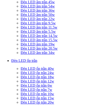
Đèn LED âm trần 45w
Đèn LED âm trần 54w
Đèn LED âm trần 36w
Đèn LED âm trần 50w
Đèn LED âm trần 22w
Đèn LED âm trần 9.5w
Đèn LED âm trần 11.5w
Đèn LED âm trần 5.5w
Đèn LED âm trần 14.5w
Đèn LED âm trần 15.5w
Đèn LED âm trần 19w
Đèn LED âm trần 20.5w
Đèn LED âm trần 34w
Đèn LED ốp trần
Đèn LED ốp trần 40w
Đèn LED ốp trần 24w
Đèn LED ốp trần 18w
Đèn LED ốp trần 12w
Đèn LED ốp trần 6w
Đèn LED ốp trần 7w
Đèn LED ốp trần 10w
Đèn LED ốp trần 15w
Đèn LED ốp trần 20w