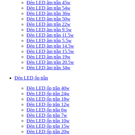
Đèn LED âm trần 45w
Đèn LED âm trần 54w
Đèn LED âm trần 36w
Đèn LED âm trần 50w
Đèn LED âm trần 22w
Đèn LED âm trần 9.5w
Đèn LED âm trần 11.5w
Đèn LED âm trần 5.5w
Đèn LED âm trần 14.5w
Đèn LED âm trần 15.5w
Đèn LED âm trần 19w
Đèn LED âm trần 20.5w
Đèn LED âm trần 34w
Đèn LED ốp trần
Đèn LED ốp trần 40w
Đèn LED ốp trần 24w
Đèn LED ốp trần 18w
Đèn LED ốp trần 12w
Đèn LED ốp trần 6w
Đèn LED ốp trần 7w
Đèn LED ốp trần 10w
Đèn LED ốp trần 15w
Đèn LED ốp trần 20w