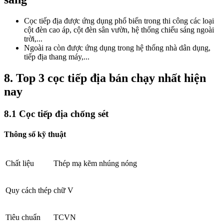
Cọc tiếp địa được ứng dụng phổ biến trong thi công các loại
cột đèn cao áp, cột đèn sân vườn, hệ thống chiếu sáng ngoài
trời,...
Ngoài ra còn được ứng dụng trong hệ thống nhà dân dụng,
tiếp địa thang máy,...
8. Top 3 cọc tiếp địa bán chạy nhất hiện
nay
8.1 Cọc tiếp địa chống sét
Thông số kỹ thuật
Chất liệu
Thép mạ kẽm nhúng nóng
Quy cách thép
chữ V
Tiêu chuẩn
TCVN