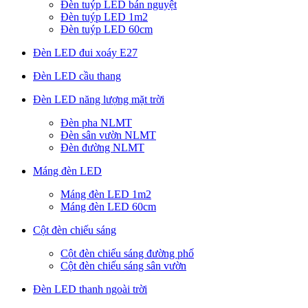
Đèn tuýp LED bán nguyệt
Đèn tuýp LED 1m2
Đèn tuýp LED 60cm
Đèn LED đui xoáy E27
Đèn LED cầu thang
Đèn LED năng lượng mặt trời
Đèn pha NLMT
Đèn sân vườn NLMT
Đèn đường NLMT
Máng đèn LED
Máng đèn LED 1m2
Máng đèn LED 60cm
Cột đèn chiếu sáng
Cột đèn chiếu sáng đường phố
Cột đèn chiếu sáng sân vườn
Đèn LED thanh ngoài trời