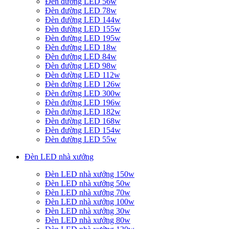
Đèn đường LED 56w
Đèn đường LED 78w
Đèn đường LED 144w
Đèn đường LED 155w
Đèn đường LED 195w
Đèn đường LED 18w
Đèn đường LED 84w
Đèn đường LED 98w
Đèn đường LED 112w
Đèn đường LED 126w
Đèn đường LED 300w
Đèn đường LED 196w
Đèn đường LED 182w
Đèn đường LED 168w
Đèn đường LED 154w
Đèn đường LED 55w
Đèn LED nhà xưởng
Đèn LED nhà xưởng 150w
Đèn LED nhà xưởng 50w
Đèn LED nhà xưởng 70w
Đèn LED nhà xưởng 100w
Đèn LED nhà xưởng 30w
Đèn LED nhà xưởng 80w