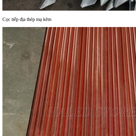
Cọc tiếp địa thép mạ kẽm