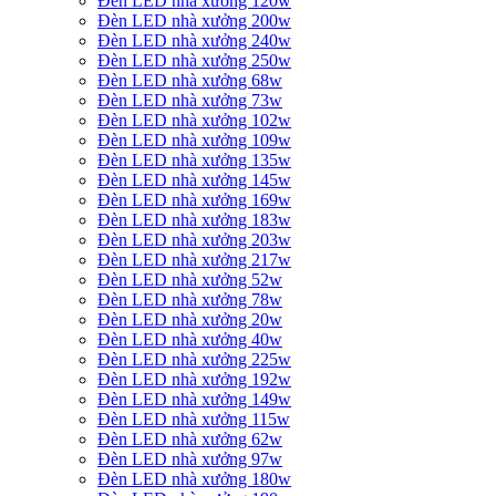
Đèn LED nhà xưởng 120w
Đèn LED nhà xưởng 200w
Đèn LED nhà xưởng 240w
Đèn LED nhà xưởng 250w
Đèn LED nhà xưởng 68w
Đèn LED nhà xưởng 73w
Đèn LED nhà xưởng 102w
Đèn LED nhà xưởng 109w
Đèn LED nhà xưởng 135w
Đèn LED nhà xưởng 145w
Đèn LED nhà xưởng 169w
Đèn LED nhà xưởng 183w
Đèn LED nhà xưởng 203w
Đèn LED nhà xưởng 217w
Đèn LED nhà xưởng 52w
Đèn LED nhà xưởng 78w
Đèn LED nhà xưởng 20w
Đèn LED nhà xưởng 40w
Đèn LED nhà xưởng 225w
Đèn LED nhà xưởng 192w
Đèn LED nhà xưởng 149w
Đèn LED nhà xưởng 115w
Đèn LED nhà xưởng 62w
Đèn LED nhà xưởng 97w
Đèn LED nhà xưởng 180w