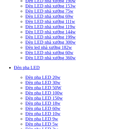
Đèn LED nhà xưởng 190w
Đèn LED nhà xưởng 153w
Đèn LED nhà xưởng 75w
Đèn LED nhà xưởng 69w
Đèn LED nhà xưởng 111w
Đèn LED nhà xưởng 119w
Đèn LED nhà xưởng 144w
Đèn LED nhà xưởng 199w
Đèn LED nhà xưởng 300w
Đèn led nhà xưởng 182w
Đèn LED nhà xưởng 60w
Đèn LED nhà xưởng 360w
Đèn pha LED
Đèn pha LED 20w
Đèn pha LED 30w
Đèn pha LED 50W
Đèn pha LED 100w
Đèn pha LED 150w
Đèn pha LED 18w
Đèn pha LED 60w
Đèn pha LED 10w
Đèn pha LED 9w
Đèn pha LED 5w