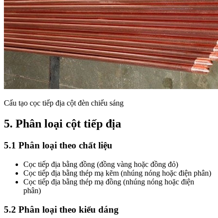
Cấu tạo cọc tiếp địa cột đèn chiếu sáng
5. Phân loại cột tiếp địa
5.1 Phân loại theo chất liệu
Cọc tiếp địa bằng đồng (đồng vàng hoặc đồng đỏ)
Cọc tiếp địa bằng thép mạ kẽm (nhúng nóng hoặc điện phân)
Cọc tiếp địa bằng thép mạ đồng (nhúng nóng hoặc điện
phân)
5.2 Phân loại theo kiểu dáng