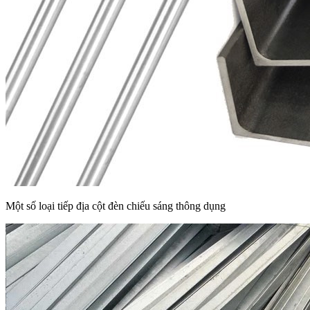
Một số loại tiếp địa cột đèn chiếu sáng thông dụng