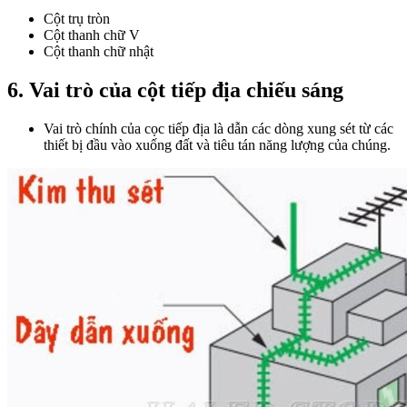
Cột trụ tròn
Cột thanh chữ V
Cột thanh chữ nhật
6. Vai trò của cột tiếp địa chiếu sáng
Vai trò chính của cọc tiếp địa là dẫn các dòng xung sét từ các
thiết bị đầu vào xuống đất và tiêu tán năng lượng của chúng.