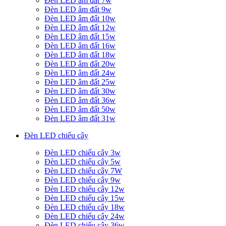
Đèn LED âm đất 7w
Đèn LED âm đất 9w
Đèn LED âm đất 10w
Đèn LED âm đất 12w
Đèn LED âm đất 15w
Đèn LED âm đất 16w
Đèn LED âm đất 18w
Đèn LED âm đất 20w
Đèn LED âm đất 24w
Đèn LED âm đất 25w
Đèn LED âm đất 30w
Đèn LED âm đất 36w
Đèn LED âm đất 50w
Đèn LED âm đất 31w
Đèn LED chiếu cây
Đèn LED chiếu cây 3w
Đèn LED chiếu cây 5w
Đèn LED chiếu cây 7W
Đèn LED chiếu cây 9w
Đèn LED chiếu cây 12w
Đèn LED chiếu cây 15w
Đèn LED chiếu cây 18w
Đèn LED chiếu cây 24w
Đèn LED chiếu cây 36w