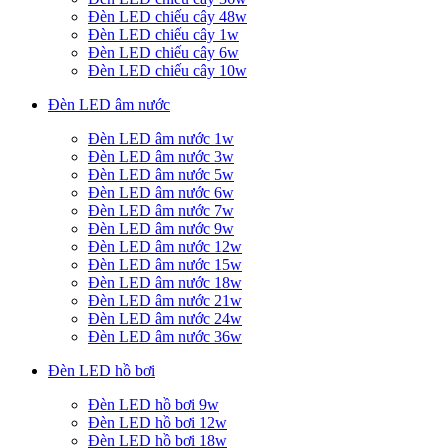
Đèn LED chiếu cây 48w
Đèn LED chiếu cây 1w
Đèn LED chiếu cây 6w
Đèn LED chiếu cây 10w
Đèn LED âm nước
Đèn LED âm nước 1w
Đèn LED âm nước 3w
Đèn LED âm nước 5w
Đèn LED âm nước 6w
Đèn LED âm nước 7w
Đèn LED âm nước 9w
Đèn LED âm nước 12w
Đèn LED âm nước 15w
Đèn LED âm nước 18w
Đèn LED âm nước 21w
Đèn LED âm nước 24w
Đèn LED âm nước 36w
Đèn LED hồ bơi
Đèn LED hồ bơi 9w
Đèn LED hồ bơi 12w
Đèn LED hồ bơi 18w