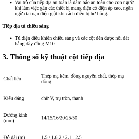
Vai trò của tiếp địa an toàn là đảm bảo an toàn cho con người
khi làm việc gần các thiết bị mang điện có điện áp cao, ngăn
ngừa tai nạn điện giật khi cách điện bị hư hỏng.
Tiếp địa tủ chiếu sáng
Tủ điện điều khiển chiếu sáng và các cột đèn được nối đất
bằng dây đồng M10.
3. Thông số kỹ thuật cột tiếp địa
Thép mạ kẽm, đồng nguyên chất, thép mạ
Chất liệu
đồng
Kiểu dáng
chữ V, trụ tròn, thanh
Đường kính
14/15/16/20/25/50
(mm)
Độ dài (m)
1,5 / 1,6-2 / 2.1 - 2.5