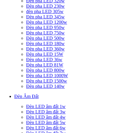
Đèn pha LED 320w
Đèn pha LED 230w
đèn pha LED 305w
Đèn pha LED 345w
Đèn pha LED 1200w
Đèn pha LED 950w
Đèn pha LED 750w
Đèn pha LED 500w
Đèn pha LED 180w
Đèn pha LED 360w
Đèn pha LED 15W
Đèn pha LED 36w
Đèn pha LED 81W
Đèn pha LED 800w
Đèn pha LED 1000W
Đèn pha LED 1500w
Đèn pha LED 140w
Đèn Âm Đất
Đèn LED âm đất 1w
Đèn LED âm đất 3w
Đèn LED âm đất 4w
Đèn LED âm đất 5w
Đèn LED âm đất 6w