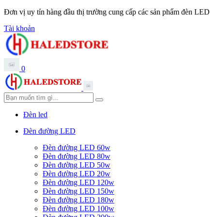
Đơn vị uy tín hàng đầu thị trường cung cấp các sản phẩm đèn LED
Tài khoản
0
Đèn led
Đèn đường LED
Đèn đường LED 60w
Đèn đường LED 80w
Đèn đường LED 50w
Đèn đường LED 20w
Đèn đường LED 120w
Đèn đường LED 150w
Đèn đường LED 180w
Đèn đường LED 100w