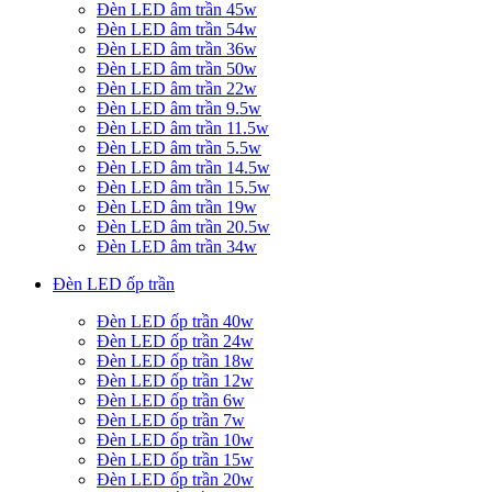
Đèn LED âm trần 45w
Đèn LED âm trần 54w
Đèn LED âm trần 36w
Đèn LED âm trần 50w
Đèn LED âm trần 22w
Đèn LED âm trần 9.5w
Đèn LED âm trần 11.5w
Đèn LED âm trần 5.5w
Đèn LED âm trần 14.5w
Đèn LED âm trần 15.5w
Đèn LED âm trần 19w
Đèn LED âm trần 20.5w
Đèn LED âm trần 34w
Đèn LED ốp trần
Đèn LED ốp trần 40w
Đèn LED ốp trần 24w
Đèn LED ốp trần 18w
Đèn LED ốp trần 12w
Đèn LED ốp trần 6w
Đèn LED ốp trần 7w
Đèn LED ốp trần 10w
Đèn LED ốp trần 15w
Đèn LED ốp trần 20w