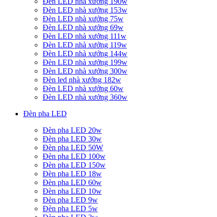
Đèn LED nhà xưởng 190w
Đèn LED nhà xưởng 153w
Đèn LED nhà xưởng 75w
Đèn LED nhà xưởng 69w
Đèn LED nhà xưởng 111w
Đèn LED nhà xưởng 119w
Đèn LED nhà xưởng 144w
Đèn LED nhà xưởng 199w
Đèn LED nhà xưởng 300w
Đèn led nhà xưởng 182w
Đèn LED nhà xưởng 60w
Đèn LED nhà xưởng 360w
Đèn pha LED
Đèn pha LED 20w
Đèn pha LED 30w
Đèn pha LED 50W
Đèn pha LED 100w
Đèn pha LED 150w
Đèn pha LED 18w
Đèn pha LED 60w
Đèn pha LED 10w
Đèn pha LED 9w
Đèn pha LED 5w