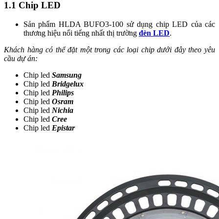
1.1 Chip LED
Sản phẩm HLDA BUFO3-100 sử dụng chip LED của các
thương hiệu nổi tiếng nhất thị trường
đèn LED
.
Khách hàng có thể đặt một trong các loại chip dưới đây theo yêu
cầu dự án:
Chip led
Samsung
Chip led
Bridgelux
Chip led
Philips
Chip led
Osram
Chip led
Nichia
Chip led
Cree
Chip led
Epistar