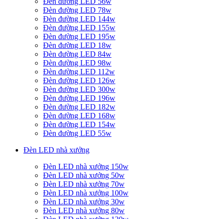
Đèn đường LED 56w
Đèn đường LED 78w
Đèn đường LED 144w
Đèn đường LED 155w
Đèn đường LED 195w
Đèn đường LED 18w
Đèn đường LED 84w
Đèn đường LED 98w
Đèn đường LED 112w
Đèn đường LED 126w
Đèn đường LED 300w
Đèn đường LED 196w
Đèn đường LED 182w
Đèn đường LED 168w
Đèn đường LED 154w
Đèn đường LED 55w
Đèn LED nhà xưởng
Đèn LED nhà xưởng 150w
Đèn LED nhà xưởng 50w
Đèn LED nhà xưởng 70w
Đèn LED nhà xưởng 100w
Đèn LED nhà xưởng 30w
Đèn LED nhà xưởng 80w