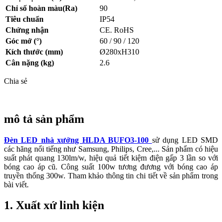
Chỉ số hoàn màu(Ra)
90
Tiêu chuẩn
IP54
Chứng nhận
CE. RoHS
Góc mở (°)
60 / 90 / 120
Kích thước (mm)
Ø280xH310
Cân nặng (kg)
2.6
Chia sẻ
mô tả sản phẩm
Đèn LED nhà xưởng HLDA BUFO3-100
sử dụng LED SMD
các hãng nổi tiếng như Samsung, Philips, Cree,... Sản phẩm có hiệu
suất phát quang 130lm/w, hiệu quả tiết kiệm điện gấp 3 lần so với
bóng cao áp cũ. Công suất 100w tương đương với bóng cao áp
truyền thống 300w. Tham khảo thông tin chi tiết về sản phẩm trong
bài viết.
1. Xuất xứ linh kiện