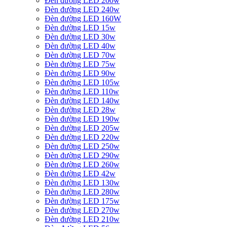
Đèn đường LED 200w
Đèn đường LED 240w
Đèn đường LED 160W
Đèn đường LED 15w
Đèn đường LED 30w
Đèn đường LED 40w
Đèn đường LED 70w
Đèn đường LED 75w
Đèn đường LED 90w
Đèn đường LED 105w
Đèn đường LED 110w
Đèn đường LED 140w
Đèn đường LED 28w
Đèn đường LED 190w
Đèn đường LED 205w
Đèn đường LED 220w
Đèn đường LED 250w
Đèn đường LED 290w
Đèn đường LED 260w
Đèn đường LED 42w
Đèn đường LED 130w
Đèn đường LED 280w
Đèn đường LED 175w
Đèn đường LED 270w
Đèn đường LED 210w