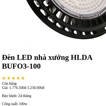
Đèn LED nhà xưởng HLDA
BUFO3-100
Còn hàng
Giá:
1.776.500đ
3.230.000đ
Bảo hành:
24 tháng
Công suất:
100w