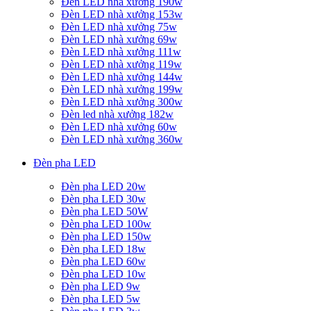
Đèn LED nhà xưởng 190w
Đèn LED nhà xưởng 153w
Đèn LED nhà xưởng 75w
Đèn LED nhà xưởng 69w
Đèn LED nhà xưởng 111w
Đèn LED nhà xưởng 119w
Đèn LED nhà xưởng 144w
Đèn LED nhà xưởng 199w
Đèn LED nhà xưởng 300w
Đèn led nhà xưởng 182w
Đèn LED nhà xưởng 60w
Đèn LED nhà xưởng 360w
Đèn pha LED
Đèn pha LED 20w
Đèn pha LED 30w
Đèn pha LED 50W
Đèn pha LED 100w
Đèn pha LED 150w
Đèn pha LED 18w
Đèn pha LED 60w
Đèn pha LED 10w
Đèn pha LED 9w
Đèn pha LED 5w