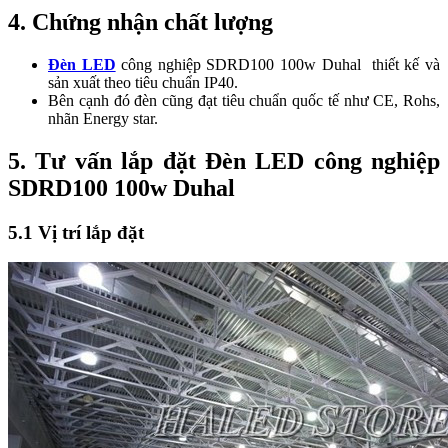
4. Chứng nhận chất lượng
Đèn LED
công nghiệp SDRD100 100w Duhal thiết kế và
sản xuất theo tiêu chuẩn IP40.
Bên cạnh đó đèn cũng đạt tiêu chuẩn quốc tế như CE, Rohs,
nhãn Energy star.
5. Tư vấn lắp đặt Đèn LED công nghiệp
SDRD100 100w Duhal
5.1 Vị trí lắp đặt