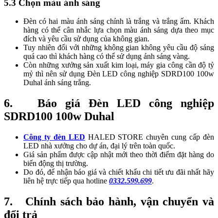
5.3 Chọn màu ánh sáng
Đèn có hai màu ánh sáng chính là trắng và trắng ấm. Khách
hàng có thể cân nhắc lựa chọn màu ánh sáng dựa theo mục
đích và yêu cầu sử dụng của không gian.
Tuy nhiên đối với những không gian không yêu cầu độ sáng
quá cao thì khách hàng có thể sử dụng ánh sáng vàng.
Còn những xưởng sản xuất kim loại, máy gia công cần độ tỷ
mỷ thì nên sử dụng Đèn LED công nghiệp SDRD100 100w
Duhal ánh sáng trắng.
6. Báo giá Đèn LED công nghiệp
SDRD100 100w Duhal
Công ty đèn LED
HALED STORE chuyên cung cấp đèn
LED nhà xưởng cho dự án, đại lý trên toàn quốc.
Giá sản phẩm được cập nhật mới theo thời điểm đặt hàng do
biến động thị trường.
Do đó, để nhận báo giá và chiết khấu chi tiết ưu đãi nhất hãy
liên hệ trực tiếp qua hotline
0332.599.699
.
7. Chính sách bảo hành, vận chuyển và
đổi trả