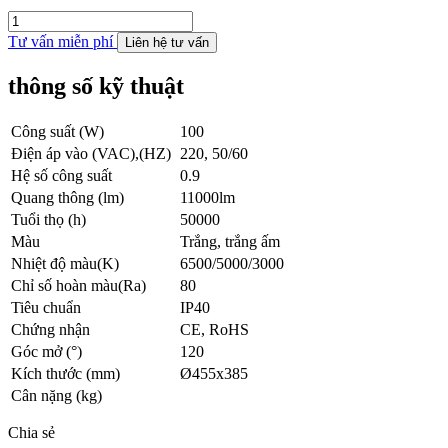
Tư vấn miễn phí
Liên hệ tư vấn
thông số kỹ thuật
Công suất (W)
100
Điện áp vào (VAC),(HZ)
220, 50/60
Hệ số công suất
0.9
Quang thông (lm)
11000lm
Tuổi thọ (h)
50000
Màu
Trắng, trắng ấm
Nhiệt độ màu(K)
6500/5000/3000
Chỉ số hoàn màu(Ra)
80
Tiêu chuẩn
IP40
Chứng nhận
CE, RoHS
Góc mở (°)
120
Kích thước (mm)
Ø455x385
Cân nặng (kg)
Chia sẻ