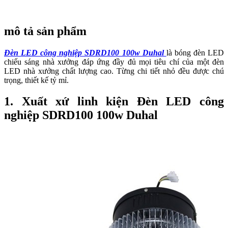
mô tả sản phẩm
Đèn LED công nghiệp SDRD100 100w Duhal
là bóng đèn LED
chiếu sáng nhà xưởng đáp ứng đầy đủ mọi tiêu chí của một đèn
LED nhà xưởng chất lượng cao. Từng chi tiết nhỏ đều được chú
trọng, thiết kế tỷ mỉ.
1. Xuất xứ linh kiện Đèn LED công
nghiệp SDRD100 100w Duhal