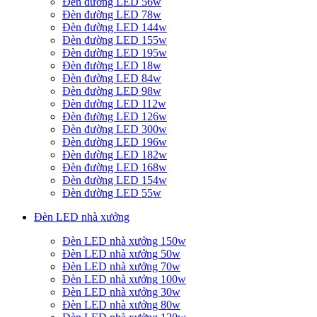
Đèn đường LED 56w
Đèn đường LED 78w
Đèn đường LED 144w
Đèn đường LED 155w
Đèn đường LED 195w
Đèn đường LED 18w
Đèn đường LED 84w
Đèn đường LED 98w
Đèn đường LED 112w
Đèn đường LED 126w
Đèn đường LED 300w
Đèn đường LED 196w
Đèn đường LED 182w
Đèn đường LED 168w
Đèn đường LED 154w
Đèn đường LED 55w
Đèn LED nhà xưởng
Đèn LED nhà xưởng 150w
Đèn LED nhà xưởng 50w
Đèn LED nhà xưởng 70w
Đèn LED nhà xưởng 100w
Đèn LED nhà xưởng 30w
Đèn LED nhà xưởng 80w