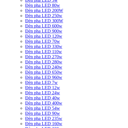
Đèn pha LED 3w
Đèn pha LED 80w
Đèn pha LED 200W
Đèn pha LED 250w
Đèn pha LED 300W
Đèn pha LED 600w
Đèn pha LED 900w
Đèn pha LED 120w
Đèn pha LED 70w
Đèn pha LED 330w
Đèn pha LED 110w
Đèn pha LED 270w
Đèn pha LED 280w
Đèn pha LED 240w
Đèn pha LED 650w
Đèn pha LED 960w
Đèn pha LED 7w
Đèn pha LED 12w
Đèn pha LED 24w
Đèn pha LED 40w
Đèn pha LED 400w
Đèn pha LED 54w
Đèn pha LED 90w
Đèn pha LED 235w
Đèn pha LED 160w