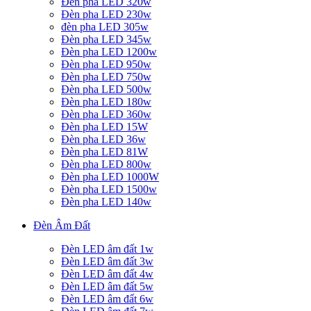
Đèn pha LED 320w
Đèn pha LED 230w
đèn pha LED 305w
Đèn pha LED 345w
Đèn pha LED 1200w
Đèn pha LED 950w
Đèn pha LED 750w
Đèn pha LED 500w
Đèn pha LED 180w
Đèn pha LED 360w
Đèn pha LED 15W
Đèn pha LED 36w
Đèn pha LED 81W
Đèn pha LED 800w
Đèn pha LED 1000W
Đèn pha LED 1500w
Đèn pha LED 140w
Đèn Âm Đất
Đèn LED âm đất 1w
Đèn LED âm đất 3w
Đèn LED âm đất 4w
Đèn LED âm đất 5w
Đèn LED âm đất 6w