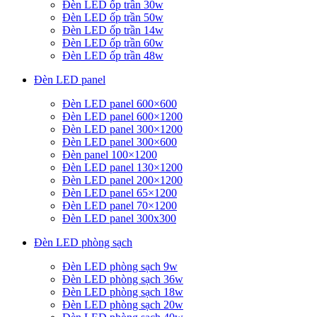
Đèn LED ốp trần 30w
Đèn LED ốp trần 50w
Đèn LED ốp trần 14w
Đèn LED ốp trần 60w
Đèn LED ốp trần 48w
Đèn LED panel
Đèn LED panel 600×600
Đèn LED panel 600×1200
Đèn LED panel 300×1200
Đèn LED panel 300×600
Đèn panel 100×1200
Đèn LED panel 130×1200
Đèn LED panel 200×1200
Đèn LED panel 65×1200
Đèn LED panel 70×1200
Đèn LED panel 300x300
Đèn LED phòng sạch
Đèn LED phòng sạch 9w
Đèn LED phòng sạch 36w
Đèn LED phòng sạch 18w
Đèn LED phòng sạch 20w