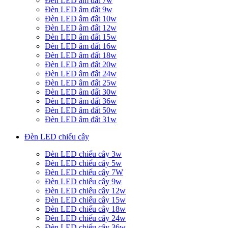
Đèn LED âm đất 7w
Đèn LED âm đất 9w
Đèn LED âm đất 10w
Đèn LED âm đất 12w
Đèn LED âm đất 15w
Đèn LED âm đất 16w
Đèn LED âm đất 18w
Đèn LED âm đất 20w
Đèn LED âm đất 24w
Đèn LED âm đất 25w
Đèn LED âm đất 30w
Đèn LED âm đất 36w
Đèn LED âm đất 50w
Đèn LED âm đất 31w
Đèn LED chiếu cây
Đèn LED chiếu cây 3w
Đèn LED chiếu cây 5w
Đèn LED chiếu cây 7W
Đèn LED chiếu cây 9w
Đèn LED chiếu cây 12w
Đèn LED chiếu cây 15w
Đèn LED chiếu cây 18w
Đèn LED chiếu cây 24w
Đèn LED chiếu cây 36w