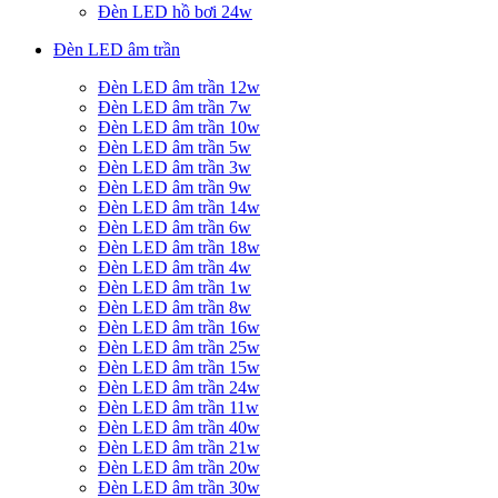
Đèn LED hồ bơi 24w
Đèn LED âm trần
Đèn LED âm trần 12w
Đèn LED âm trần 7w
Đèn LED âm trần 10w
Đèn LED âm trần 5w
Đèn LED âm trần 3w
Đèn LED âm trần 9w
Đèn LED âm trần 14w
Đèn LED âm trần 6w
Đèn LED âm trần 18w
Đèn LED âm trần 4w
Đèn LED âm trần 1w
Đèn LED âm trần 8w
Đèn LED âm trần 16w
Đèn LED âm trần 25w
Đèn LED âm trần 15w
Đèn LED âm trần 24w
Đèn LED âm trần 11w
Đèn LED âm trần 40w
Đèn LED âm trần 21w
Đèn LED âm trần 20w
Đèn LED âm trần 30w