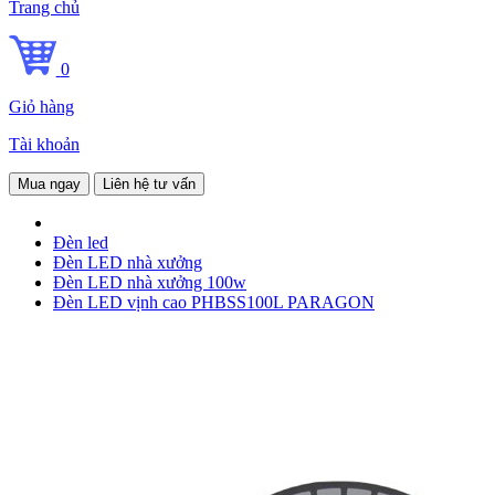
Trang chủ
0
Giỏ hàng
Tài khoản
Mua ngay
Liên hệ tư vấn
Đèn led
Đèn LED nhà xưởng
Đèn LED nhà xưởng 100w
Đèn LED vịnh cao PHBSS100L PARAGON