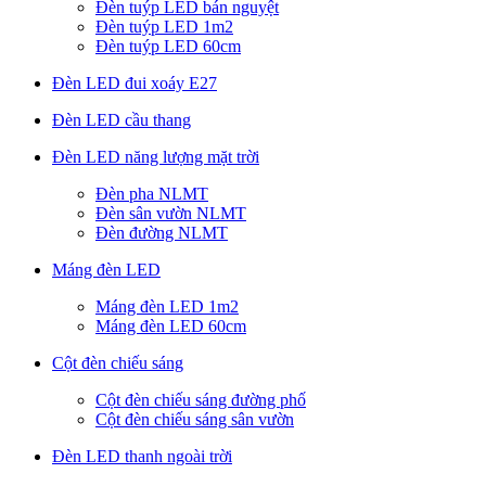
Đèn tuýp LED bán nguyệt
Đèn tuýp LED 1m2
Đèn tuýp LED 60cm
Đèn LED đui xoáy E27
Đèn LED cầu thang
Đèn LED năng lượng mặt trời
Đèn pha NLMT
Đèn sân vườn NLMT
Đèn đường NLMT
Máng đèn LED
Máng đèn LED 1m2
Máng đèn LED 60cm
Cột đèn chiếu sáng
Cột đèn chiếu sáng đường phố
Cột đèn chiếu sáng sân vườn
Đèn LED thanh ngoài trời