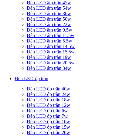
Đèn LED âm trần 45w
Đèn LED âm trần 54w
Đèn LED âm trần 36w
Đèn LED âm trần 50w
Đèn LED âm trần 22w
Đèn LED âm trần 9.5w
Đèn LED âm trần 11.5w
Đèn LED âm trần 5.5w
Đèn LED âm trần 14.5w
Đèn LED âm trần 15.5w
Đèn LED âm trần 19w
Đèn LED âm trần 20.5w
Đèn LED âm trần 34w
Đèn LED ốp trần
Đèn LED ốp trần 40w
Đèn LED ốp trần 24w
Đèn LED ốp trần 18w
Đèn LED ốp trần 12w
Đèn LED ốp trần 6w
Đèn LED ốp trần 7w
Đèn LED ốp trần 10w
Đèn LED ốp trần 15w
Đèn LED ốp trần 20w