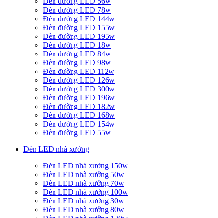
Đèn đường LED 56w
Đèn đường LED 78w
Đèn đường LED 144w
Đèn đường LED 155w
Đèn đường LED 195w
Đèn đường LED 18w
Đèn đường LED 84w
Đèn đường LED 98w
Đèn đường LED 112w
Đèn đường LED 126w
Đèn đường LED 300w
Đèn đường LED 196w
Đèn đường LED 182w
Đèn đường LED 168w
Đèn đường LED 154w
Đèn đường LED 55w
Đèn LED nhà xưởng
Đèn LED nhà xưởng 150w
Đèn LED nhà xưởng 50w
Đèn LED nhà xưởng 70w
Đèn LED nhà xưởng 100w
Đèn LED nhà xưởng 30w
Đèn LED nhà xưởng 80w