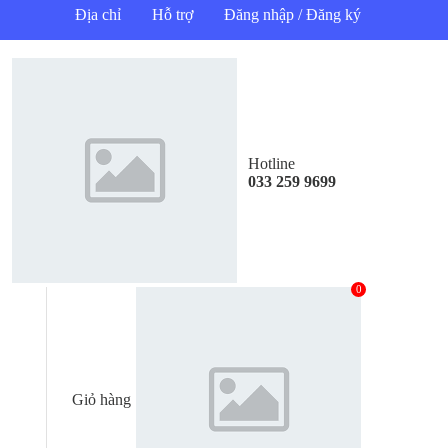
Địa chỉ
Hỗ trợ
Đăng nhập / Đăng ký
Hotline
033 259 9699
0
Giỏ hàng