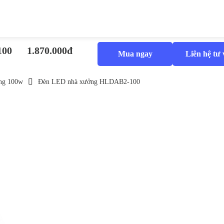
100
1.870.000đ
Mua ngay
Liên hệ tư
ng 100w
Đèn LED nhà xưởng HLDAB2-100