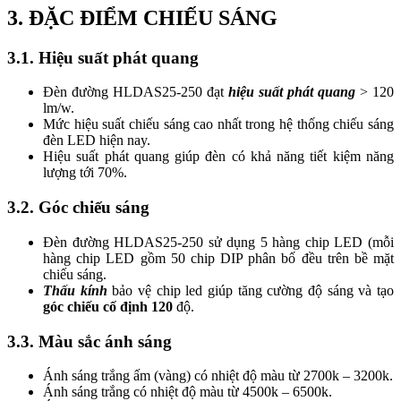
3. ĐẶC ĐIỂM CHIẾU SÁNG
3.1. Hiệu suất phát quang
Đèn đường HLDAS25-250 đạt
hiệu suất phát quang
> 120
lm/w.
Mức hiệu suất chiếu sáng cao nhất trong hệ thống chiếu sáng
đèn LED hiện nay.
Hiệu suất phát quang giúp đèn có khả năng tiết kiệm năng
lượng tới 70%.
3.2. Góc chiếu sáng
Đèn đường HLDAS25-250 sử dụng 5 hàng chip LED (mỗi
hàng chip LED gồm 50 chip DIP phân bố đều trên bề mặt
chiếu sáng.
Thấu kính
bảo vệ chip led giúp tăng cường độ sáng và tạo
góc chiếu cố định 120
độ.
3.3. Màu sắc ánh sáng
Ánh sáng trắng ấm (vàng) có nhiệt độ màu từ 2700k – 3200k.
Ánh sáng trắng có nhiệt độ màu từ 4500k – 6500k.