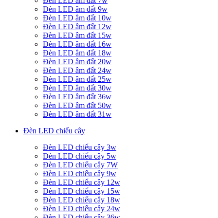
Đèn LED âm đất 7w
Đèn LED âm đất 9w
Đèn LED âm đất 10w
Đèn LED âm đất 12w
Đèn LED âm đất 15w
Đèn LED âm đất 16w
Đèn LED âm đất 18w
Đèn LED âm đất 20w
Đèn LED âm đất 24w
Đèn LED âm đất 25w
Đèn LED âm đất 30w
Đèn LED âm đất 36w
Đèn LED âm đất 50w
Đèn LED âm đất 31w
Đèn LED chiếu cây
Đèn LED chiếu cây 3w
Đèn LED chiếu cây 5w
Đèn LED chiếu cây 7W
Đèn LED chiếu cây 9w
Đèn LED chiếu cây 12w
Đèn LED chiếu cây 15w
Đèn LED chiếu cây 18w
Đèn LED chiếu cây 24w
Đèn LED chiếu cây 36w