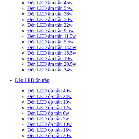
Đèn LED âm trần 45w
Đèn LED âm trần 54w
Đèn LED âm trần 36w
Đèn LED âm trần 50w
Đèn LED âm trần 22w
Đèn LED âm trần 9.5w
Đèn LED âm trần 11.5w
Đèn LED âm trần 5.5w
Đèn LED âm trần 14.5w
Đèn LED âm trần 15.5w
Đèn LED âm trần 19w
Đèn LED âm trần 20.5w
Đèn LED âm trần 34w
Đèn LED ốp trần
Đèn LED ốp trần 40w
Đèn LED ốp trần 24w
Đèn LED ốp trần 18w
Đèn LED ốp trần 12w
Đèn LED ốp trần 6w
Đèn LED ốp trần 7w
Đèn LED ốp trần 10w
Đèn LED ốp trần 15w
Đèn LED ốp trần 20w