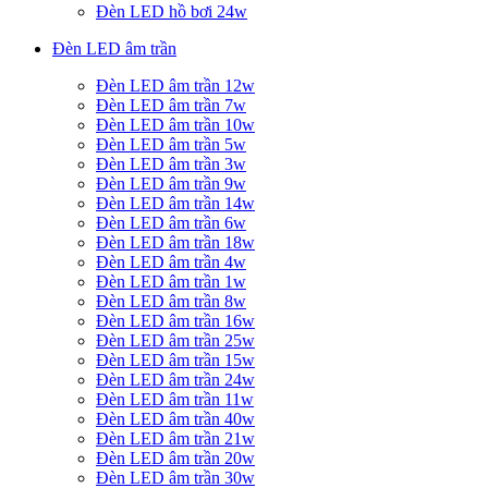
Đèn LED hồ bơi 24w
Đèn LED âm trần
Đèn LED âm trần 12w
Đèn LED âm trần 7w
Đèn LED âm trần 10w
Đèn LED âm trần 5w
Đèn LED âm trần 3w
Đèn LED âm trần 9w
Đèn LED âm trần 14w
Đèn LED âm trần 6w
Đèn LED âm trần 18w
Đèn LED âm trần 4w
Đèn LED âm trần 1w
Đèn LED âm trần 8w
Đèn LED âm trần 16w
Đèn LED âm trần 25w
Đèn LED âm trần 15w
Đèn LED âm trần 24w
Đèn LED âm trần 11w
Đèn LED âm trần 40w
Đèn LED âm trần 21w
Đèn LED âm trần 20w
Đèn LED âm trần 30w