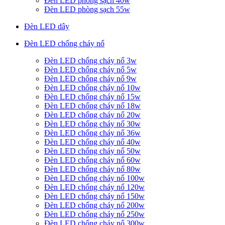
Đèn LED phòng sạch 40w
Đèn LED phòng sạch 55w
Đèn LED dây
Đèn LED chống cháy nổ
Đèn LED chống cháy nổ 3w
Đèn LED chống cháy nổ 5w
Đèn LED chống cháy nổ 9w
Đèn LED chống cháy nổ 10w
Đèn LED chống cháy nổ 15w
Đèn LED chống cháy nổ 18w
Đèn LED chống cháy nổ 20w
Đèn LED chống cháy nổ 30w
Đèn LED chống cháy nổ 36w
Đèn LED chống cháy nổ 40w
Đèn LED chống cháy nổ 50w
Đèn LED chống cháy nổ 60w
Đèn LED chống cháy nổ 80w
Đèn LED chống cháy nổ 100w
Đèn LED chống cháy nổ 120w
Đèn LED chống cháy nổ 150w
Đèn LED chống cháy nổ 200w
Đèn LED chống cháy nổ 250w
Đèn LED chống cháy nổ 300w