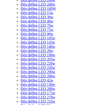
Đèn đường LED 200w
Đèn đường LED 240w
Đèn đường LED 160W
Đèn đường LED 15w
Đèn đường LED 30w
Đèn đường LED 40w
Đèn đường LED 70w
Đèn đường LED 75w
Đèn đường LED 90w
Đèn đường LED 105w
Đèn đường LED 110w
Đèn đường LED 140w
Đèn đường LED 28w
Đèn đường LED 190w
Đèn đường LED 205w
Đèn đường LED 220w
Đèn đường LED 250w
Đèn đường LED 290w
Đèn đường LED 260w
Đèn đường LED 42w
Đèn đường LED 130w
Đèn đường LED 280w
Đèn đường LED 175w
Đèn đường LED 270w
Đèn đường LED 210w