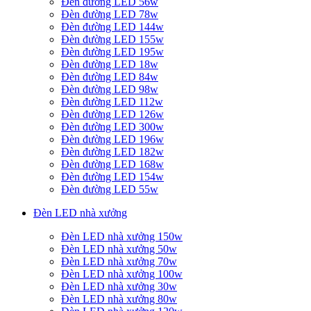
Đèn đường LED 56w
Đèn đường LED 78w
Đèn đường LED 144w
Đèn đường LED 155w
Đèn đường LED 195w
Đèn đường LED 18w
Đèn đường LED 84w
Đèn đường LED 98w
Đèn đường LED 112w
Đèn đường LED 126w
Đèn đường LED 300w
Đèn đường LED 196w
Đèn đường LED 182w
Đèn đường LED 168w
Đèn đường LED 154w
Đèn đường LED 55w
Đèn LED nhà xưởng
Đèn LED nhà xưởng 150w
Đèn LED nhà xưởng 50w
Đèn LED nhà xưởng 70w
Đèn LED nhà xưởng 100w
Đèn LED nhà xưởng 30w
Đèn LED nhà xưởng 80w