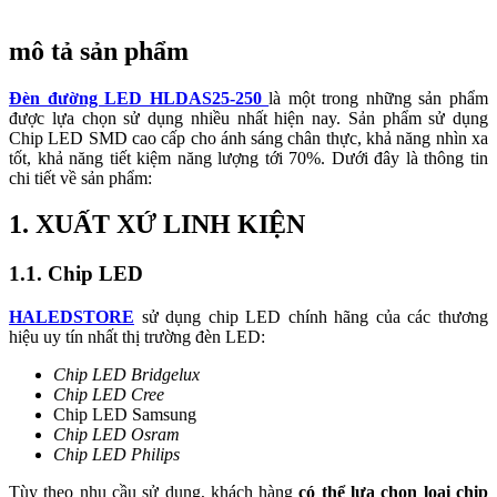
mô tả sản phẩm
Đèn đường LED HLDAS25-250
là một trong những sản phẩm
được lựa chọn sử dụng nhiều nhất hiện nay. Sản phẩm sử dụng
Chip LED SMD cao cấp cho ánh sáng chân thực, khả năng nhìn xa
tốt, khả năng tiết kiệm năng lượng tới 70%. Dưới đây là thông tin
chi tiết về sản phẩm:
1. XUẤT XỨ LINH KIỆN
1.1. Chip LED
HALEDSTORE
sử dụng chip LED chính hãng của các thương
hiệu uy tín nhất thị trường đèn LED:
Chip LED Bridgelux
Chip LED Cree
Chip LED Samsung
Chip LED Osram
Chip LED Philips
Tùy theo nhu cầu sử dụng, khách hàng
có thể lựa chọn loại chip