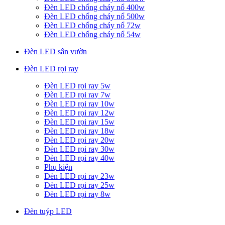
Đèn LED chống cháy nổ 400w
Đèn LED chống cháy nổ 500w
Đèn LED chống cháy nổ 72w
Đèn LED chống cháy nổ 54w
Đèn LED sân vườn
Đèn LED rọi ray
Đèn LED rọi ray 5w
Đèn LED rọi ray 7w
Đèn LED rọi ray 10w
Đèn LED rọi ray 12w
Đèn LED rọi ray 15w
Đèn LED rọi ray 18w
Đèn LED rọi ray 20w
Đèn LED rọi ray 30w
Đèn LED rọi ray 40w
Phụ kiện
Đèn LED rọi ray 23w
Đèn LED rọi ray 25w
Đèn LED rọi ray 8w
Đèn tuýp LED