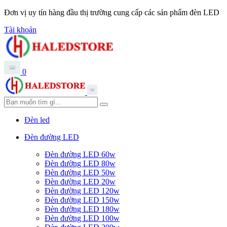
Đơn vị uy tín hàng đầu thị trường cung cấp các sản phẩm đèn LED
Tài khoản
0
Đèn led
Đèn đường LED
Đèn đường LED 60w
Đèn đường LED 80w
Đèn đường LED 50w
Đèn đường LED 20w
Đèn đường LED 120w
Đèn đường LED 150w
Đèn đường LED 180w
Đèn đường LED 100w