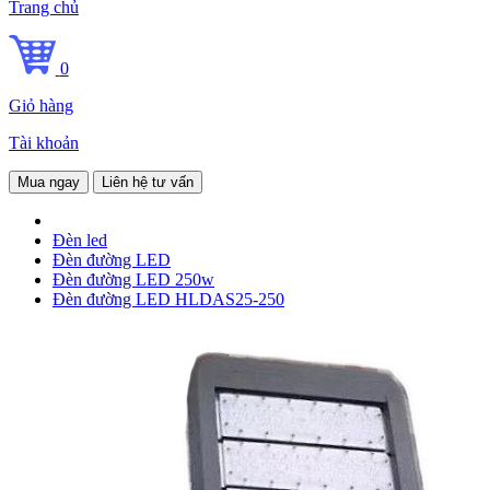
Trang chủ
0
Giỏ hàng
Tài khoản
Mua ngay
Liên hệ tư vấn
Đèn led
Đèn đường LED
Đèn đường LED 250w
Đèn đường LED HLDAS25-250