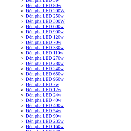
Đèn pha LED 3w
Đèn pha LED 80w
Đèn pha LED 200W
Đèn pha LED 250w
Đèn pha LED 300W
Đèn pha LED 600w
Đèn pha LED 900w
Đèn pha LED 120w
Đèn pha LED 70w
Đèn pha LED 330w
Đèn pha LED 110w
Đèn pha LED 270w
Đèn pha LED 280w
Đèn pha LED 240w
Đèn pha LED 650w
Đèn pha LED 960w
Đèn pha LED 7w
Đèn pha LED 12w
Đèn pha LED 24w
Đèn pha LED 40w
Đèn pha LED 400w
Đèn pha LED 54w
Đèn pha LED 90w
Đèn pha LED 235w
Đèn pha LED 160w