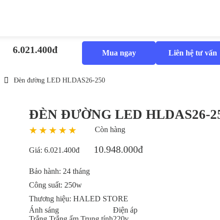
6.021.400đ
Mua ngay
Liên hệ tư vấn
Đèn đường LED HLDAS26-250
ĐÈN ĐƯỜNG LED HLDAS26-2
Còn hàng
10.948.000đ
Giá:
6.021.400đ
Bảo hành:
24 tháng
Công suất:
250w
Thương hiệu:
HALED STORE
Ánh sáng
Điện áp
Trắng
Trắng ấm
Trung tính
220v