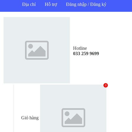
Địa chỉ
Hỗ trợ
Đăng nhập / Đăng ký
Hotline
033 259 9699
0
Giỏ hàng