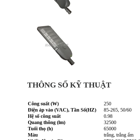
THÔNG SỐ KỸ THUẬT
Công suất (W)
250
Điện áp vào (VAC), Tần Số(HZ)
85-265, 50/60
Hệ số công suất
0.98
Quang thông (lm)
32500
Tuổi thọ (h)
65000
Màu
trắng, trắng ấm