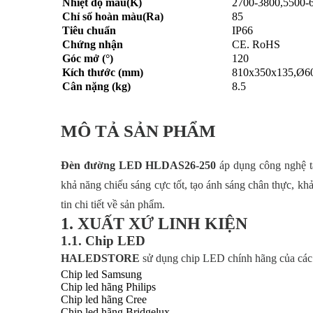
Nhiệt độ màu(K)
2700-3800,5500-
Chỉ số hoàn màu(Ra)
85
Tiêu chuẩn
IP66
Chứng nhận
CE. RoHS
Góc mở (°)
120
Kích thước (mm)
810x350x135,Ø6
Cân nặng (kg)
8.5
MÔ TẢ SẢN PHẨM
Đèn đường LED HLDAS26-250
áp dụng công nghệ t
khả năng chiếu sáng cực tốt, tạo ánh sáng chân thực, khả
tin chi tiết về sản phẩm.
1. XUẤT XỨ LINH KIỆN
1.1. Chip LED
HALEDSTORE
sử dụng chip LED chính hãng của các 
Chip led Samsung
Chip led hãng Philips
Chip led hãng Cree
Chip led hãng Bridgelux